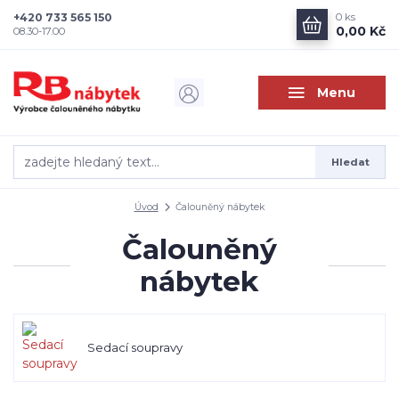
+420 733 565 150
0
ks
0,00 Kč
08.30-17.00
Menu
Hledat
Úvod
Čalouněný nábytek
Čalouněný
nábytek
Sedací soupravy