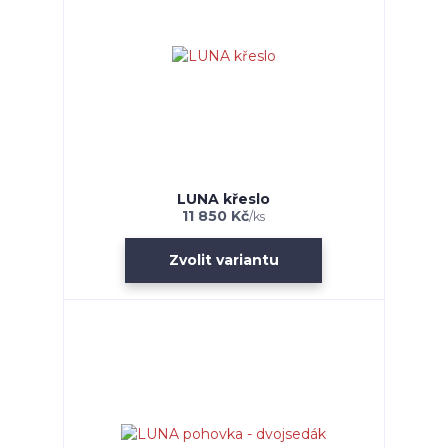
LUNA křeslo
11 850 Kč
/
ks
Zvolit variantu