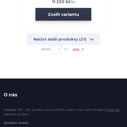
11 220 Kč
/
ks
Zvolit variantu
Načíst další produkty (21)
strana
z 4
další
O nás
Nábytek RB - Váš výrobce čalouněného zboží a výhradní prodejce
matrací
českého výrobce.
Výdejní místo