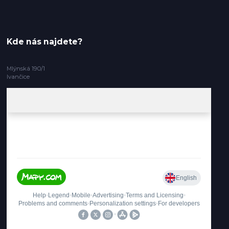
Kde nás najdete?
Mlýnská 190/1
Ivančice