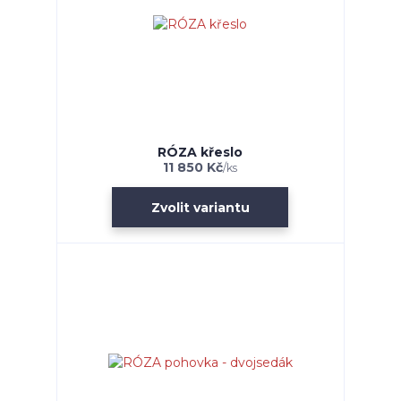
RÓZA křeslo
11 850 Kč
/
ks
Zvolit variantu