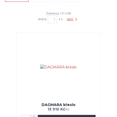
Zobrazuji 1-21 z 69
strana
z 4
další
DAGMARA křeslo
13 910 Kč
/
ks