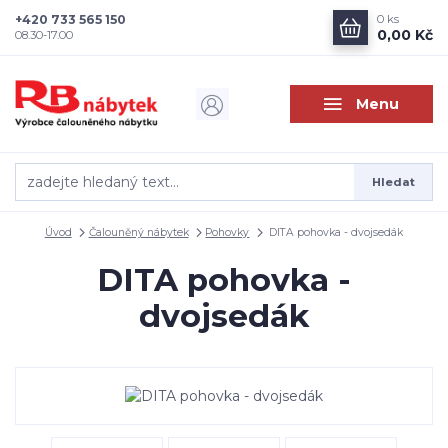
+420 733 565 150
0
ks
0,00 Kč
08.30-17.00
Menu
Hledat
Úvod
Čalouněný nábytek
Pohovky
DITA pohovka - dvojsedák
DITA pohovka -
dvojsedák