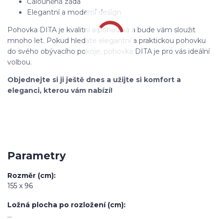
Čalouněná záda
Elegantní a moderní design
Pohovka DITA je kvalitní a pohodlná a bude vám sloužit
mnoho let. Pokud hledáte elegantní a praktickou pohovku
do svého obývacího pokoje, pohovka DITA je pro vás ideální
volbou.
Objednejte si ji ještě dnes a užijte si komfort a
eleganci, kterou vám nabízí!
Parametry
Rozměr (cm)
155 x 96
Ložná plocha po rozložení (cm)
...