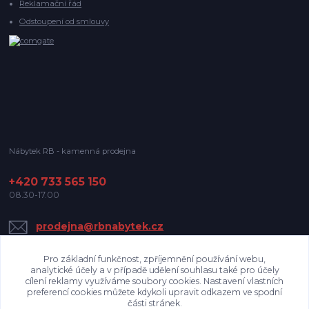
Reklamační řád
Odstoupení od smlouvy
Nábytek RB - kamenná prodejna
+420 733 565 150
08.30-17.00
prodejna@rbnabytek.cz
Pro základní funkčnost, zpříjemnění používání webu,
analytické účely a v případě udělení souhlasu také pro účely
cílení reklamy využíváme soubory cookies. Nastavení vlastních
preferencí cookies můžete kdykoli upravit odkazem ve spodní
části stránek.