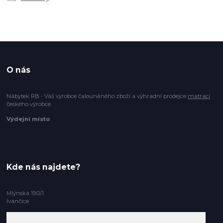
O nás
Nábytek RB - Váš výrobce čalouněného zboží a výhradní prodejce
matrací
českého výrobce.
Výdejní místo
Kde nás najdete?
Mlýnská 190/1
Ivančice