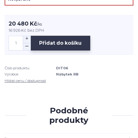
20 480 Kč
/
ks
16 926 Kč
bez DPH
Přidat do košíku
Číslo produktu:
DIT06
Výrobce:
Nábytek RB
Hlídat cenu / dostupnost
Podobné
produkty