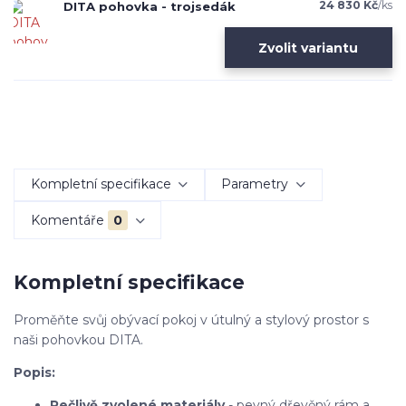
24 830 Kč
/
ks
DITA pohovka - trojsedák
Zvolit variantu
Kompletní specifikace
Parametry
Komentáře
0
Kompletní specifikace
Proměňte svůj obývací pokoj v útulný a stylový prostor s
naši pohovkou DITA.
Popis:
Pečlivě zvolené materiály
- pevný dřevěný rám a