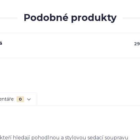
Podobné produkty
á
29
entáře
0
 kteří hledají pohodlnou a stylovou sedací soupravu