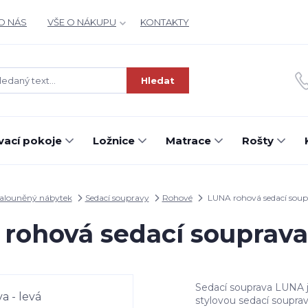
O NÁS
VŠE O NÁKUPU
KONTAKTY
Hledat
ací pokoje
Ložnice
Matrace
Rošty
alouněný nábytek
Sedací soupravy
Rohové
LUNA rohová sedací soupr
rohová sedací souprava 
Sedací souprava LUNA je
stylovou sedací soupra