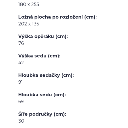
180 x 255
Ložná plocha po rozložení (cm)
202 x 135
Výška opěráku (cm)
76
Výška sedu (cm)
42
Hloubka sedačky (cm)
91
Hloubka sedu (cm)
69
Šíře područky (cm)
30