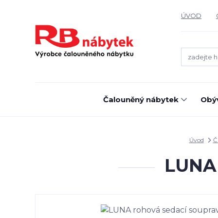
ÚVOD
Čalouněný nábytek
Obýv
Úvod
Č
LUNA 