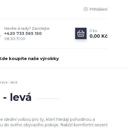
Přihlášení
Nevíte si rady? Zavolejte.
0
ks
+420 733 565 150
0,00 Kč
08.30-17.00
Kde koupíte naše výrobky
ava - levá
- levá
 ideální volbou pro ty, kteří hledají pohodlnou a
vu do svého obývacího pokoje. Nabízí komfortní sezení