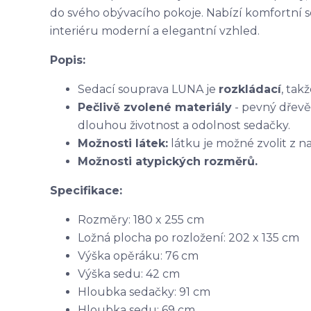
do svého obývacího pokoje. Nabízí komfortní 
interiéru moderní a elegantní vzhled.
Popis:
Sedací souprava LUNA je
rozkládací
, tak
Pečlivě zvolené materiály
- pevný dřevěn
dlouhou životnost a odolnost sedačky.
Možnosti látek:
látku je možné zvolit z na
Možnosti atypických rozměrů.
Specifikace:
Rozměry: 180 x 255 cm
Ložná plocha po rozložení: 202 x 135 cm
Výška opěráku: 76 cm
Výška sedu: 42 cm
Hloubka sedačky: 91 cm
Hloubka sedu: 69 cm