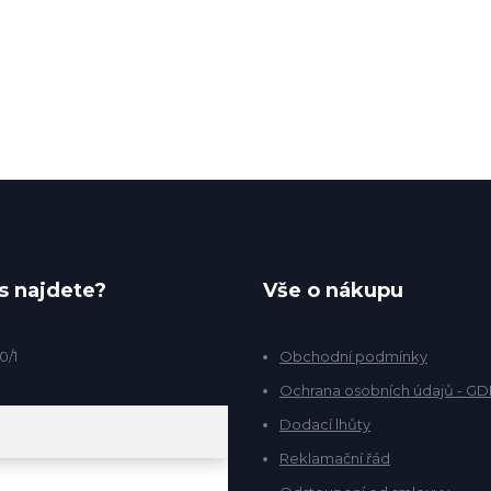
s najdete?
Vše o nákupu
0/1
Obchodní podmínky
Ochrana osobních údajů - G
Dodací lhůty
Reklamační řád