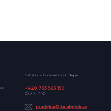
Nábytek RB - kamenná prodejna
+420 733 565 150
DPR
08.30-17.00
prodejna@rbnabytek.cz