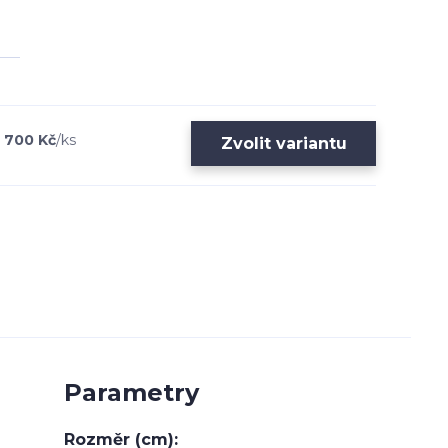
 700 Kč
/
ks
Zvolit variantu
Parametry
Rozměr (cm)