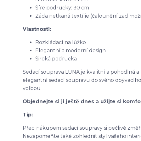
Šíře područky: 30 cm
Záda netkaná textílie (čalounění zad mož
Vlastnosti:
Rozkládací na lůžko
Elegantní a moderní design
Široká područka
Sedací souprava LUNA je kvalitní a pohodlná 
elegantní sedací soupravu do svého obývacího p
volbou.
Objednejte si ji ještě dnes a užijte si komf
Tip:
Před nákupem sedací soupravy si pečlivě změřte
Nezapomeňte také zohlednit styl vašeho interié