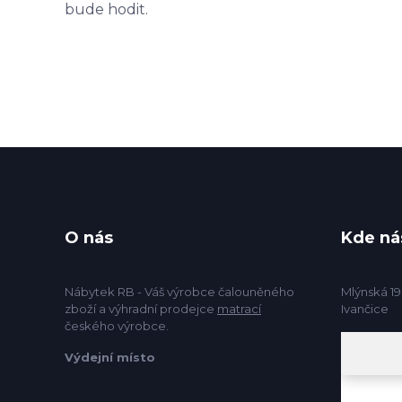
bude hodit.
O nás
Kde ná
Nábytek RB - Váš výrobce čalouněného
Mlýnská 19
zboží a výhradní prodejce
matrací
Ivančice
českého výrobce.
Výdejní místo