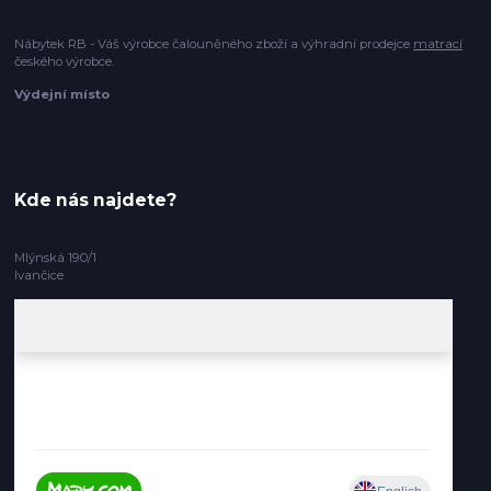
Nábytek RB - Váš výrobce čalouněného zboží a výhradní prodejce
matrací
českého výrobce.
Výdejní místo
Kde nás najdete?
Mlýnská 190/1
Ivančice