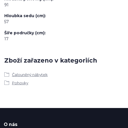
91
Hloubka sedu (cm)
57
Šíře područky (cm)
17
Zboží zařazeno v kategoriích
Čalouněný nábytek
Pohovky
O nás