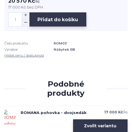
20 570 Kč
/
ks
17 000 Kč
bez DPH
Přidat do košíku
Číslo produktu:
ROM03
Výrobce:
Nábytek RB
Hlídat cenu / dostupnost
Podobné
produkty
17 000 Kč
/
ks
ROMANA pohovka - dvojsedák
Zvolit variantu