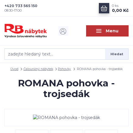
+420 733 565 150
0
ks
0,00 Kč
08.30-17.00
Menu
Hledat
Úvod
Čalouněný nábytek
Pohovky
ROMANA pohovka - trojsedák
ROMANA pohovka -
trojsedák