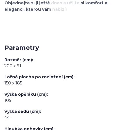
Objednejte si ji ještě dnes a užijte si komfort a
eleganci, kterou vám nabízí!
Parametry
Rozměr (cm)
200 x 91
Ložná plocha po rozložení (cm)
150 x 185
Výška opěráku (cm)
105
Výška sedu (cm)
44
Hloubka pohovky (cm)