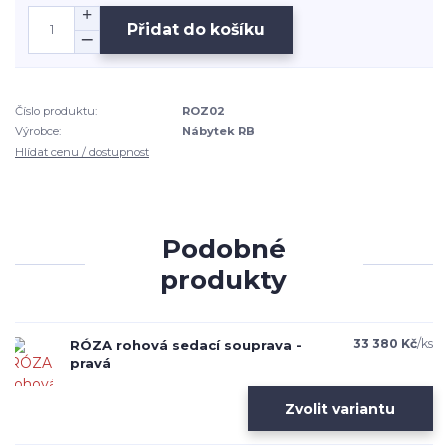
Přidat do košíku
Číslo produktu:
ROZ02
Výrobce:
Nábytek RB
Hlídat cenu / dostupnost
Podobné
produkty
33 380 Kč
/
ks
RÓZA rohová sedací souprava -
pravá
Zvolit variantu