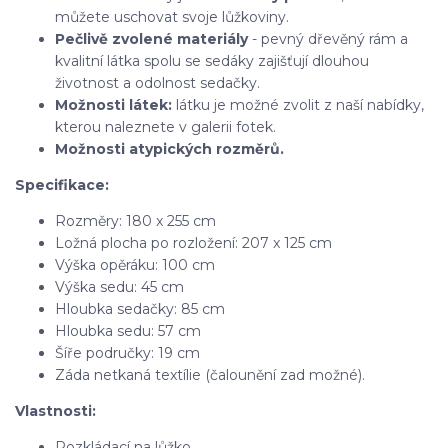
můžete uschovat svoje lůžkoviny.
Pečlivě zvolené materiály
- pevný dřevěný rám a
kvalitní látka spolu se sedáky zajišťují dlouhou
životnost a odolnost sedačky.
Možnosti látek:
látku je možné zvolit z naší nabídky,
kterou naleznete v galerii fotek.
Možnosti atypických rozměrů.
Specifikace:
Rozměry: 180 x 255 cm
Ložná plocha po rozložení: 207 x 125 cm
Výška opěráku: 100 cm
Výška sedu: 45 cm
Hloubka sedačky: 85 cm
Hloubka sedu: 57 cm
Šíře područky: 19 cm
Záda netkaná textílie (čalounění zad možné).
Vlastnosti:
Rozkládací na lůžko