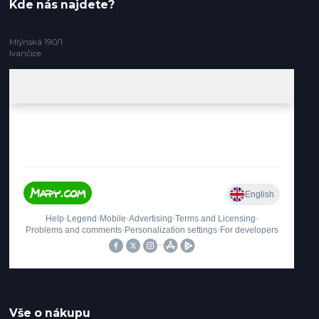
Kde nás najdete?
Mlýnská 190/1
Ivančice
Vše o nákupu