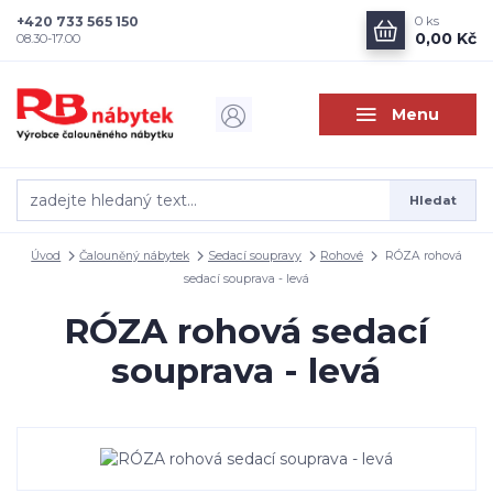
+420 733 565 150
0
ks
0,00 Kč
08.30-17.00
Menu
Hledat
Úvod
Čalouněný nábytek
Sedací soupravy
Rohové
RÓZA rohová
sedací souprava - levá
RÓZA rohová sedací
souprava - levá