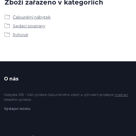
Zboží zařazeno v kategoriích
Čalouněný nábytek
Sedací soupravy
Rohové
O nás
Nábytek RB - Váš výrobce čalouněného zboží a výhradní prodejce
matrací
českého výrobce.
Výdejní místo