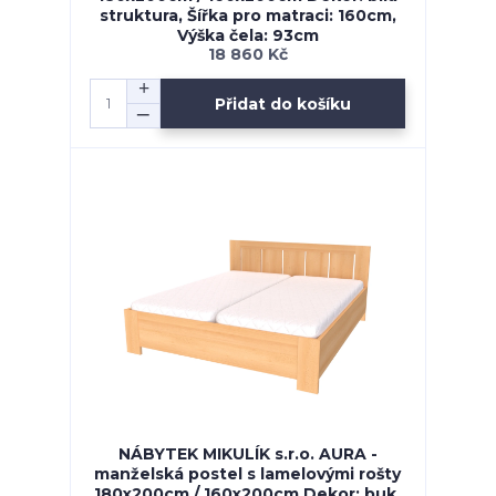
struktura, Šířka pro matraci: 160cm,
Výška čela: 93cm
18 860 Kč
Přidat do košíku
NÁBYTEK MIKULÍK s.r.o. AURA -
manželská postel s lamelovými rošty
180x200cm / 160x200cm Dekor: buk,