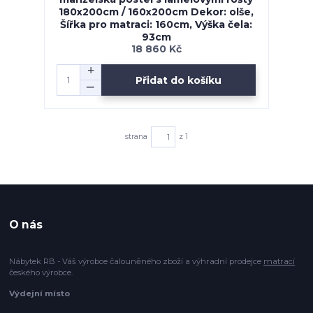
180x200cm / 160x200cm Dekor: olše,
Šířka pro matraci: 160cm, Výška čela:
93cm
18 860 Kč
Přidat do košíku
strana
z 1
O nás
Nábytek RB - Váš výrobce čalouněného zboží a výhradní prodejce
matrací
českého výrobce.
Výdejní místo