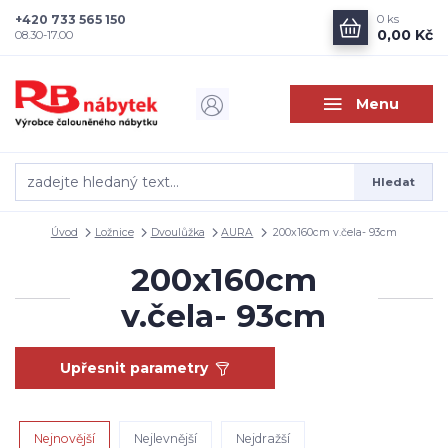
+420 733 565 150
0
ks
0,00 Kč
08.30-17.00
Menu
Hledat
Úvod
Ložnice
Dvoulůžka
AURA
200x160cm v.čela- 93cm
200x160cm
v.čela- 93cm
Upřesnit parametry
Nejnovější
Nejlevnější
Nejdražší