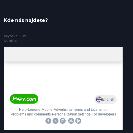
Kde nás najdete?
Mlýnská 190/1
Ivančice