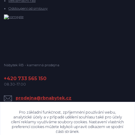
Reklamační řád
Odstoupení od smlouvy
Nábytek RB - kamenná prodejna
+420 733 565 150
08.30-17.00
prodejna@rbnabytek.cz
Pro základní funkčnost, zpříjemnění používání webu,
analytické účely a v případě udělení souhlasu také pro účely
cílení reklamy využíváme soubory cookies. Nastavení vlastních
preferencí cookies můžete kdykoli upravit odkazem ve spodní
části stránek.