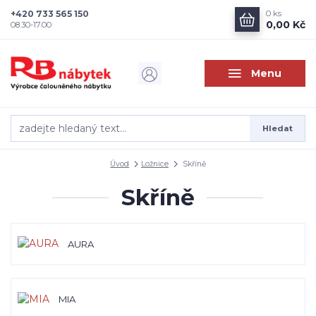
+420 733 565 150
0
ks
0,00 Kč
08.30-17.00
Menu
Hledat
Úvod
Ložnice
Skříně
Skříně
AURA
MIA