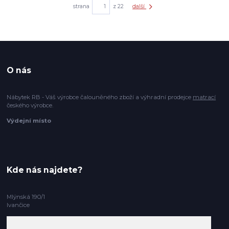
strana
z 22
další
O nás
Nábytek RB - Váš výrobce čalouněného zboží a výhradní prodejce
matrací
českého výrobce.
Výdejní místo
Kde nás najdete?
Mlýnská 190/1
Ivančice