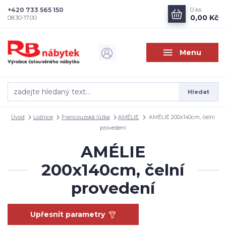
+420 733 565 150
0
ks
0,00 Kč
08.30-17.00
Menu
Hledat
Úvod
Ložnice
Francouzská lůžka
AMÉLIE
AMÉLIE 200x140cm, čelní
provedení
AMÉLIE
200x140cm, čelní
provedení
Upřesnit parametry