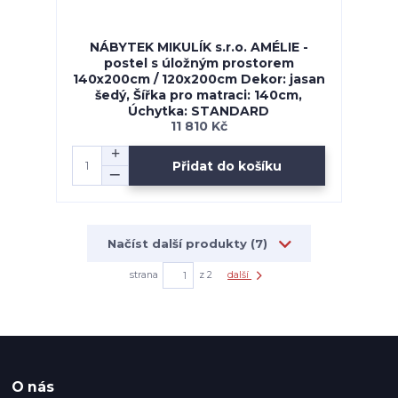
NÁBYTEK MIKULÍK s.r.o. AMÉLIE -
postel s úložným prostorem
140x200cm / 120x200cm Dekor: jasan
šedý, Šířka pro matraci: 140cm,
Úchytka: STANDARD
11 810 Kč
Přidat do košíku
Načíst další produkty (7)
strana
z 2
další
O nás