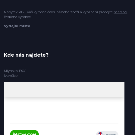
Nábytek RB - Váš výrobce čalouněného zboží a výhradní prodejce
matrací
českého výrobce.
Výdejní místo
Kde nás najdete?
Mlýnská 190/1
Ivančice