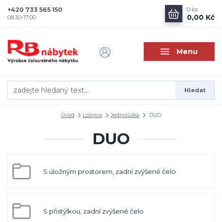
+420 733 565 150
0
ks
0,00 Kč
08.30-17.00
Menu
Hledat
Úvod
Ložnice
Jednolůžka
DUO
DUO
S úložným prostorem, zadní zvýšené čelo
S přistýlkou, zadní zvýšené čelo