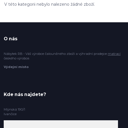
V této kategorii nebylo nalezeno žádné zboží.
O nás
Nábytek RB - Váš výrobce čalouněného zboží a výhradní prodejce
matrací
českého výrobce.
Výdejní místo
Kde nás najdete?
Mlýnská 190/1
Ivančice