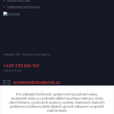
Odstoupení od smlouvy
Nábytek RB - kamenná prodejna
+420 733 565 150
08.30-17.00
prodejna@rbnabytek.cz
Pro základní funkčnost, zpříjemnění používání webu,
analytické účely a v případě udělení souhlasu také pro účely
cílení reklamy využíváme soubory cookies. Nastavení vlastních
preferencí cookies můžete kdykoli upravit odkazem ve spodní
části stránek.