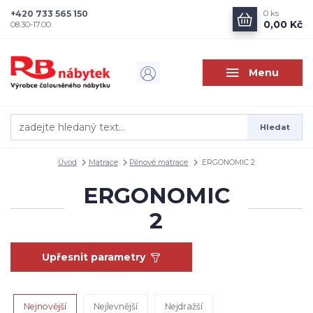
+420 733 565 150
0
ks
0,00 Kč
08.30-17.00
Menu
Hledat
Úvod
Matrace
Pěnové matrace
ERGONOMIC 2
ERGONOMIC
2
Upřesnit parametry
Nejnovější
Nejlevnější
Nejdražší