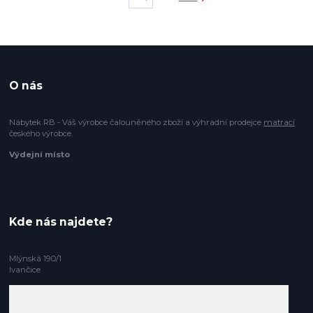
O nás
Nábytek RB - Váš výrobce čalouněného zboží a výhradní prodejce
matrací
českého výrobce.
Výdejní místo
Kde nás najdete?
Mlýnská 190/1
Ivančice