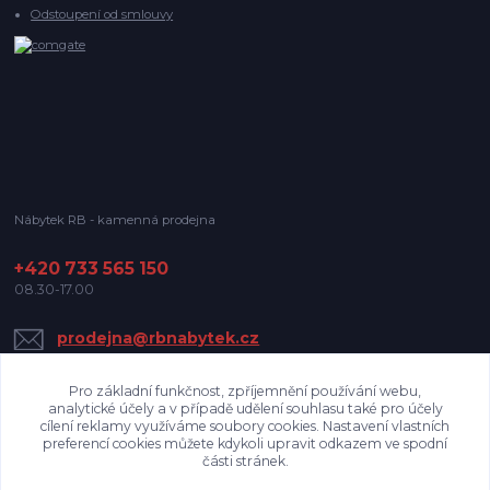
Odstoupení od smlouvy
Nábytek RB - kamenná prodejna
+420 733 565 150
08.30-17.00
prodejna@rbnabytek.cz
Pro základní funkčnost, zpříjemnění používání webu,
analytické účely a v případě udělení souhlasu také pro účely
cílení reklamy využíváme soubory cookies. Nastavení vlastních
preferencí cookies můžete kdykoli upravit odkazem ve spodní
části stránek.