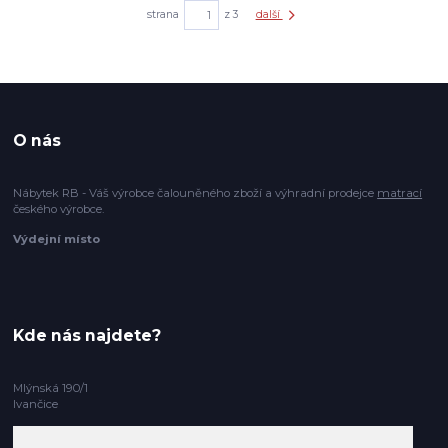
strana
z 3
další
O nás
Nábytek RB - Váš výrobce čalouněného zboží a výhradní prodejce
matrací
českého výrobce.
Výdejní místo
Kde nás najdete?
Mlýnská 190/1
Ivančice