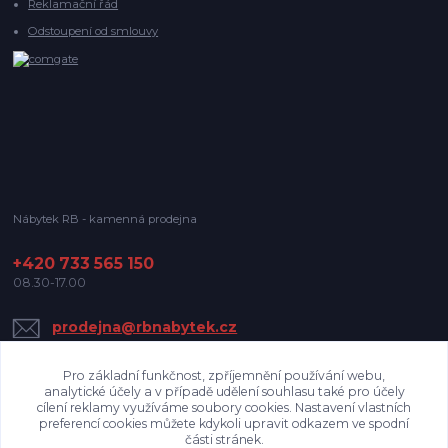
Reklamační řád
Odstoupení od smlouvy
Nábytek RB - kamenná prodejna
+420 733 565 150
08.30-17.00
prodejna@rbnabytek.cz
Pro základní funkčnost, zpříjemnění používání webu,
analytické účely a v případě udělení souhlasu také pro účely
cílení reklamy využíváme soubory cookies. Nastavení vlastních
preferencí cookies můžete kdykoli upravit odkazem ve spodní
části stránek.