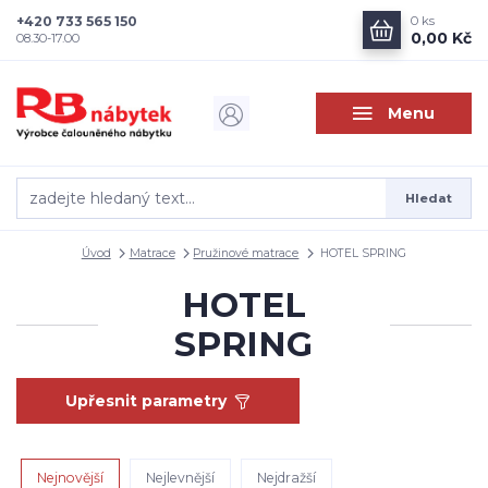
+420 733 565 150
0
ks
0,00 Kč
08.30-17.00
Menu
Hledat
Úvod
Matrace
Pružinové matrace
HOTEL SPRING
HOTEL
SPRING
Upřesnit parametry
Nejnovější
Nejlevnější
Nejdražší