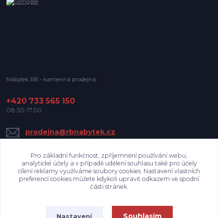
Nábytek RB - kamenná prodejna
+420 733 565 150
08.30-17.00
prodejna@rbnabytek.cz
Pro základní funkčnost, zpříjemnění používání webu,
analytické účely a v případě udělení souhlasu také pro účely
cílení reklamy využíváme soubory cookies. Nastavení vlastních
preferencí cookies můžete kdykoli upravit odkazem ve spodní
části stránek.
Upravit sběr cookies.
Souhlasím
Nastavení