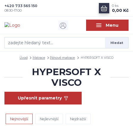
+420 733 565 150
0
ks
0,00 Kč
08.30-17.00
Menu
Hledat
Úvod
Matrace
Pěnové matrace
HYPERSOFT X VISCO
HYPERSOFT X
VISCO
Upřesnit parametry
Nejnovější
Nejlevnější
Nejdražší