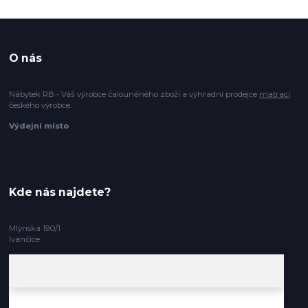
O nás
Nábytek RB - Váš výrobce čalouněného zboží a výhradní prodejce
matrací
českého výrobce.
Výdejní místo
Kde nás najdete?
Mlýnská 190/1
Ivančice