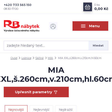
+420 733 565 150
0
ks
0,00 Kč
08.30-17.00
Menu
Hledat
Úvod
Ložnice
Skříně
MIA
MIA XXL,š.260cm,v.210cm,hl.60cm
MIA
XL,š.260cm,v.210cm,hl.60
Upřesnit parametry
Nejnovější
Nejlevnější
Nejdražší