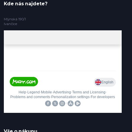
Kde nás najdete?
Mlýnská 190/1
Ivančice
Vše o nákupu