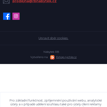
prodejna@rbnabytek.cz
Upravit sběr cookies.
Nábytek RB
Vytvořeno na
Eshop-rychle.cz
Pro základní funkčnost, zpříjemnění používání webu, analytické
účely a v případě udělení souhlasu také pro účely cílení reklamy