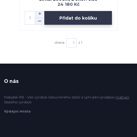
24 180 Kč
Přidat do košíku
strana
z 1
O nás
Nábytek RB - Váš výrobce čalouněného zboží a výhradní prodejce
matrací
českého výrobce.
Výdejní místo