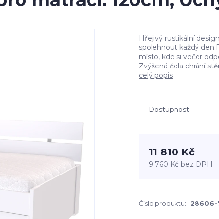
a pro matraci: 120cm, Ú
Hřejivý rustikální desig
spolehnout každý den.R
místo, kde si večer odp
Zvýšená čela chrání stě
celý popis
Dostupnost
11 810 Kč
9 760 Kč
bez DPH
Číslo produktu:
28606-