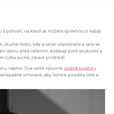
oru a pohodlí, na které se můžete spolehnout každý
é, útulné místo, kde si večer odpočinete a ráno se
ání stěnu před odřením, dodávají pocit soukromí a
 lůžka suché, zdravé prostředí.
toru naplno. Dva velké výsuvné
úložné prostory
nenápadně schované, aby ložnice působila čistě a