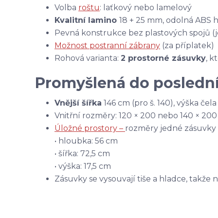
Volba
roštu
: laťkový nebo lamelový
Kvalitní lamino
18 + 25 mm, odolná ABS 
Pevná konstrukce bez plastových spojů (
Možnost postranní zábrany
(za příplatek)
Rohová varianta:
2 prostorné zásuvky
, 
Promyšlená do poslední
Vnější šířka
146 cm (pro š. 140), výška čel
Vnitřní rozměry: 120 × 200 nebo 140 × 20
Úložné prostory –
rozměry jedné zásuvky
• hloubka: 56 cm
• šířka: 72,5 cm
• výška: 17,5 cm
Zásuvky se vysouvají tiše a hladce, takže 