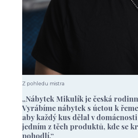
Z pohledu mistra
„Nábytek Mikulík je česká rodinná
Vyrábíme nábytek s úctou k řemes
aby každý kus dělal v domácnost
jedním z těch produktů, kde se k
pohodlí.“