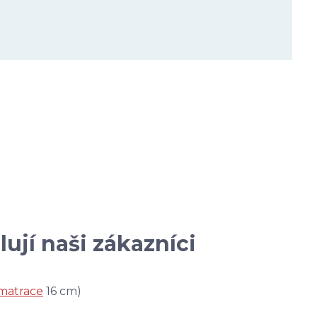
ují naši zákazníci
matrace
16 cm)