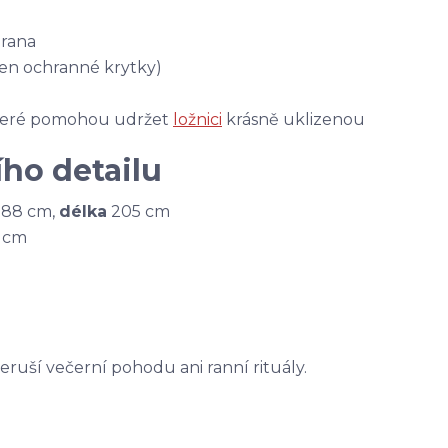
hrana
jen ochranné krytky)
které pomohou udržet
ložnici
krásně uklizenou
ho detailu
a 88 cm,
délka
205 cm
0 cm
neruší večerní pohodu ani ranní rituály.