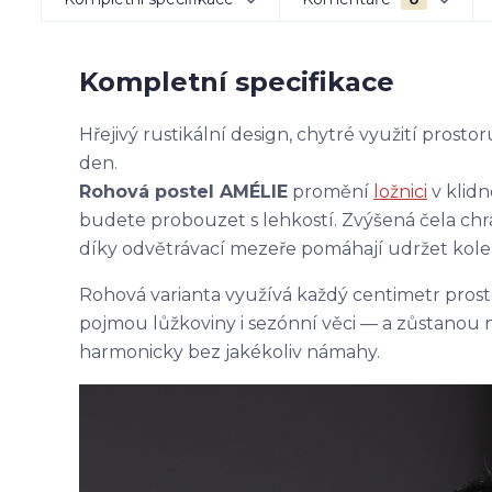
Kompletní specifikace
Hřejivý rustikální design, chytré využití prost
den.
Rohová postel AMÉLIE
promění
ložnici
v klidn
budete probouzet s lehkostí. Zvýšená čela chr
díky odvětrávací mezeře pomáhají udržet kolem
Rohová varianta využívá každý centimetr pros
pojmou lůžkoviny i sezónní věci — a zůstanou 
harmonicky bez jakékoliv námahy.