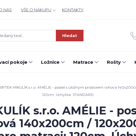
O NÁS
VŠE O NÁKUPU
KONTAKTY
Hledat
ací pokoje
Ložnice
Matrace
Rošty
YTEK MIKULÍK s.r.o. AMÉLIE - postel s úložným prostorem rohová 140x200cm 
120cm, Úchytka: STANDARD
LÍK s.r.o. AMÉLIE - pos
ová 140x200cm / 120x200