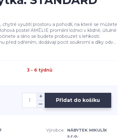
chytka: STANDARD
n, chytré využití prostoru a pohodlí, na které se můžete
ohová postel AMÉLIE promění ložnici v klidné, útulné
očinete a ráno se budete probouzet s lehkostí.
nu před odřením, dodávají pocit soukromí a díky odv...
3 - 6 týdnů
Přidat do košíku
7
Výrobce:
NÁBYTEK MIKULÍK
s.r.o.