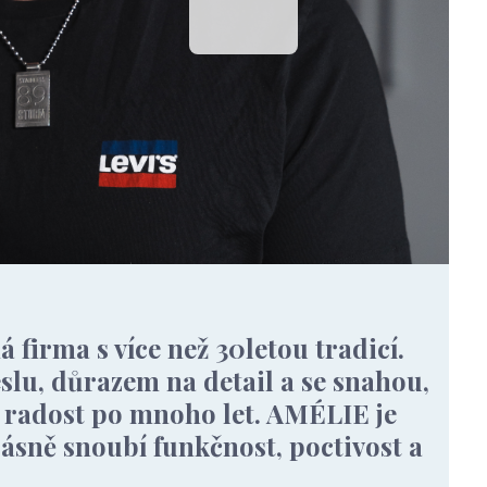
 firma s více než 30letou tradicí.
lu, důrazem na detail a se snahou,
i radost po mnoho let. AMÉLIE je
rásně snoubí funkčnost, poctivost a