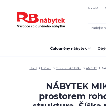
ÚVOD
Čalouněný nábytek
Obýv
Úvod
Ložnice
Francouzská lůžka
AMÉLIE
NÁB
NÁBYTEK MIKU
prostorem roh