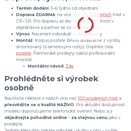
Termín dodání
: 3–6 týdnů od objednání.
Doprava ZDARMA
: na více než
100 prodejních
míst v
ČR i SR. Pro dopravu až domů zvolte možnost v
objednávce a partner se ozve s nabídkou.
Výnos
: Nacenění individuálně dle prodejny.
Montáž
: Korpus postele BÁRA dodáváme z výroby
smontovaný (s lamelovými rošty). Doplníte čela
postele
. Partnerské prodejny nabízí profesionální
montáž.
Montážní návod
:
Zde
Prohlédněte si výrobek
osobně
Navštivte některé z našich více než
100 prodejních míst
a
přesvědčte se o kvalitě NAŽIVO
. Pro aktuální dostupnost
modelu doporučujeme telefonické ověření. Nebo si ji
objednejte pohodlně online
–
za stejnou cenu
jako v
prodejně.
Jedním kliknutím získáte nábytek i služby s ním – rychle,