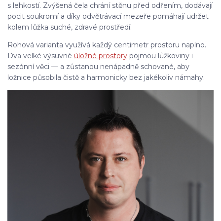
s lehkostí. Zvýšená čela chrání stěnu před odřením, dodávají
pocit soukromí a díky odvětrávací mezeře pomáhají udržet
kolem lůžka suché, zdravé prostředí.
Rohová varianta využívá každý centimetr prostoru naplno.
Dva velké výsuvné
úložné prostory
pojmou lůžkoviny i
sezónní věci — a zůstanou nenápadně schované, aby
ložnice působila čistě a harmonicky bez jakékoliv námahy.