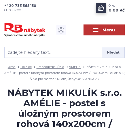
+420 733 565 150
0
ks
0,00 Kč
08.30-17.00
Menu
Hledat
Úvod
Ložnice
Francouzská lůžka
AMÉLIE
NÁBYTEK MIKULÍK s.r.o.
AMÉLIE - postel s úložným prostorem rohová 140x200cm / 120x200cm Dekor: buk,
Šířka pro matraci: 120cm, Úchytka: STANDARD
NÁBYTEK MIKULÍK s.r.o.
AMÉLIE - postel s
úložným prostorem
rohová 140x200cm /