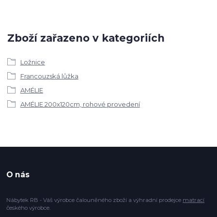
Zboží zařazeno v kategoriích
Ložnice
Francouzská lůžka
AMÉLIE
AMÉLIE 200x120cm, rohové provedení
O nás
Nábytek RB - Váš výrobce čalouněného zboží a výhradní prodejce
matrací
českého výrobce.