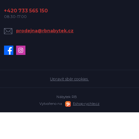
+420 733 565 150
08.30-17.00
prodejna@rbnabytek.cz
Upravit sběr cookies.
Nábytek RB
Vytvořeno na
Eshop-rychle.cz