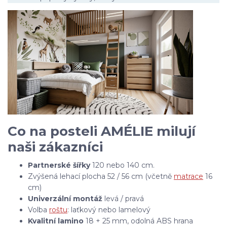
Co na posteli AMÉLIE milují
naši zákazníci
Partnerské šířky
120 nebo 140 cm.
Zvýšená lehací plocha 52 / 56 cm (včetně
matrace
16
cm)
Univerzální montáž
levá / pravá
Volba
roštu
: laťkový nebo lamelový
Kvalitní lamino
18 + 25 mm, odolná ABS hrana