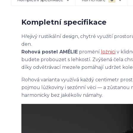
Kompletní specifikace
Hřejivý rustikální design, chytré využití prost
den.
Rohová postel AMÉLIE
promění
ložnici
v klidn
budete probouzet s lehkostí. Zvýšená čela chr
díky odvětrávací mezeře pomáhají udržet kolem
Rohová varianta využívá každý centimetr pros
pojmou lůžkoviny i sezónní věci — a zůstanou 
harmonicky bez jakékoliv námahy.