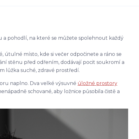
oru a pohodlí, na které se můžete spolehnout každý
é, útulné místo, kde si večer odpočinete a ráno se
ání stěnu před odřením, dodávají pocit soukromí a
 lůžka suché, zdravé prostředí.
toru naplno. Dva velké výsuvné
úložné prostory
nenápadně schované, aby ložnice působila čistě a