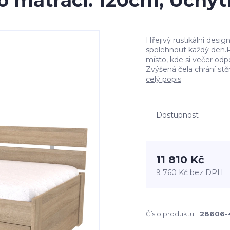
pro matraci: 120cm, Úch
Hřejivý rustikální desig
spolehnout každý den.R
místo, kde si večer odp
Zvýšená čela chrání stě
celý popis
Dostupnost
11 810 Kč
9 760 Kč
bez DPH
Číslo produktu:
28606-