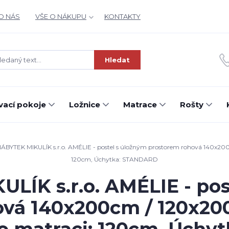
O NÁS
VŠE O NÁKUPU
KONTAKTY
Hledat
ací pokoje
Ložnice
Matrace
Rošty
ÁBYTEK MIKULÍK s.r.o. AMÉLIE - postel s úložným prostorem rohová 140x200
120cm, Úchytka: STANDARD
LÍK s.r.o. AMÉLIE - pos
ová 140x200cm / 120x20