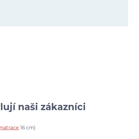
ují naši zákazníci
matrace
16 cm)