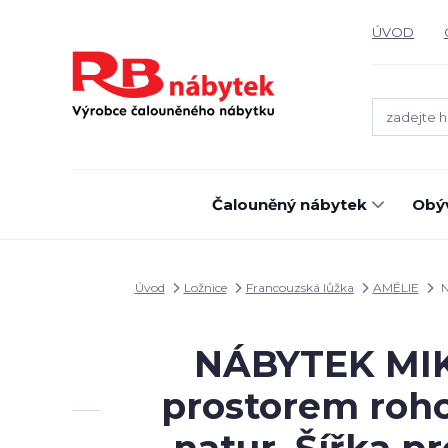
ÚVOD
Čalouněný nábytek
Obýv
Úvod
Ložnice
Francouzská lůžka
AMÉLIE
N
NÁBYTEK MIKU
prostorem roh