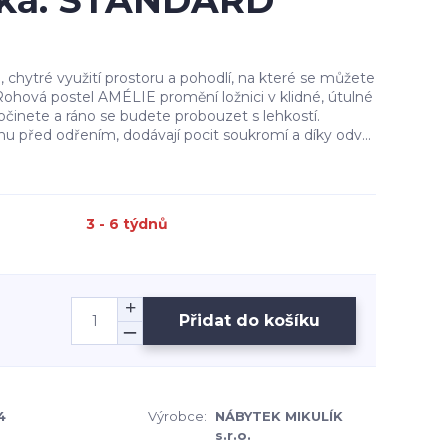
ytka: STANDARD
n, chytré využití prostoru a pohodlí, na které se můžete
ohová postel AMÉLIE promění ložnici v klidné, útulné
očinete a ráno se budete probouzet s lehkostí.
nu před odřením, dodávají pocit soukromí a díky odv...
3 - 6 týdnů
Přidat do košíku
4
Výrobce:
NÁBYTEK MIKULÍK
s.r.o.