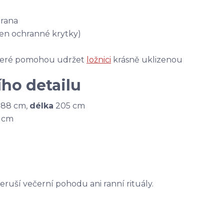
hrana
jen ochranné krytky)
které pomohou udržet
ložnici
krásně uklizenou
ho detailu
a 88 cm,
délka
205 cm
0 cm
neruší večerní pohodu ani ranní rituály.