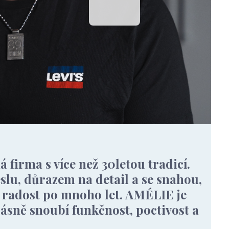
 firma s více než 30letou tradicí.
lu, důrazem na detail a se snahou,
i radost po mnoho let. AMÉLIE je
rásně snoubí funkčnost, poctivost a