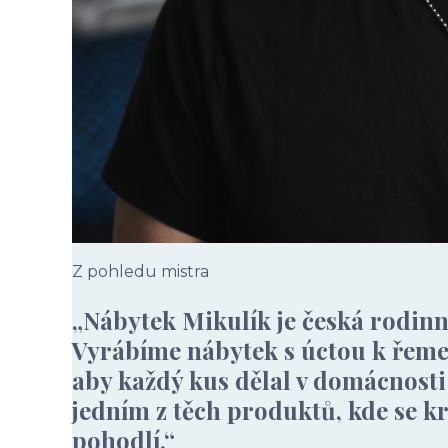
Z pohledu mistra
„Nábytek Mikulík je česká rodinná
Vyrábíme nábytek s úctou k řemes
aby každý kus dělal v domácnost
jedním z těch produktů, kde se k
pohodlí.“