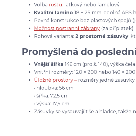
Volba
roštu
: laťkový nebo lamelový
Kvalitní lamino
18 + 25 mm, odolná ABS 
Pevná konstrukce bez plastových spojů (
Možnost postranní zábrany
(za příplatek)
Rohová varianta:
2 prostorné zásuvky
, 
Promyšlená do poslední
Vnější šířka
146 cm (pro š. 140), výška čel
Vnitřní rozměry: 120 × 200 nebo 140 × 20
Úložné prostory –
rozměry jedné zásuvky
• hloubka: 56 cm
• šířka: 72,5 cm
• výška: 17,5 cm
Zásuvky se vysouvají tiše a hladce, takže 