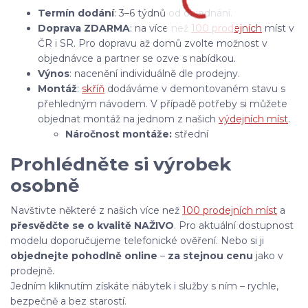
Termín dodání
: 3–6 týdnů od objednání.
Doprava ZDARMA
: na více než
100 prodejních
míst v
ČR i SR. Pro dopravu až domů zvolte možnost v
objednávce a partner se ozve s nabídkou.
Výnos
: nacenění individuálně dle prodejny.
Montáž
:
skříň
dodáváme v demontovaném stavu s
přehledným návodem. V případě potřeby si můžete
objednat montáž na jednom z našich
výdejních míst
.
Náročnost montáže:
střední
Prohlédněte si výrobek
osobně
Navštivte některé z našich více než
100 prodejních míst
a
přesvědčte se o kvalitě NAŽIVO
. Pro aktuální dostupnost
modelu doporučujeme telefonické ověření. Nebo si ji
objednejte pohodlně online
–
za stejnou cenu
jako v
prodejně.
Jedním kliknutím získáte nábytek i služby s ním – rychle,
bezpečně a bez starostí.