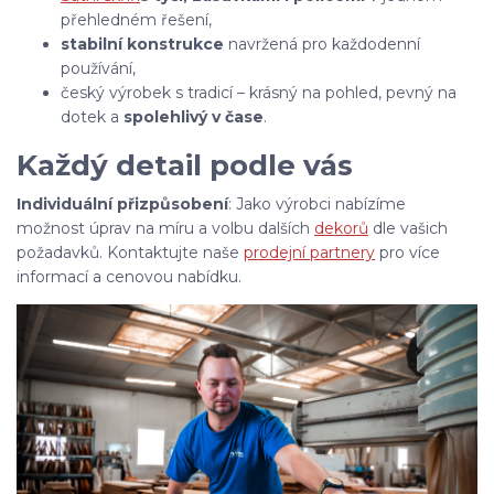
přehledném řešení,
stabilní konstrukce
navržená pro každodenní
používání,
český výrobek s tradicí – krásný na pohled, pevný na
dotek a
spolehlivý v čase
.
Každý detail podle vás
Individuální přizpůsobení
: Jako výrobci nabízíme
možnost úprav na míru a volbu dalších
dekorů
dle vašich
požadavků. Kontaktujte naše
prodejní partnery
pro více
informací a cenovou nabídku.