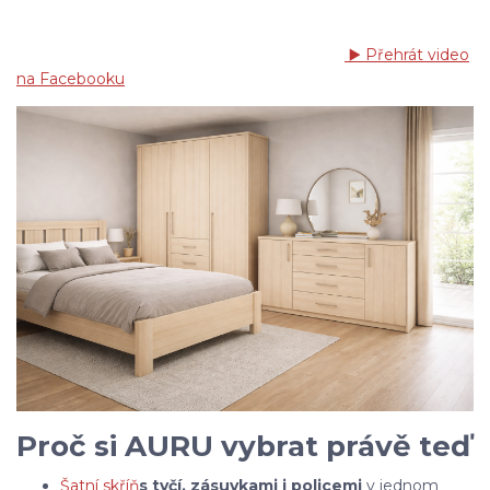
▶️ Přehrát video
na Facebooku
Proč si AURU vybrat právě teď
Šatní skříň
s tyčí, zásuvkami i policemi
v jednom