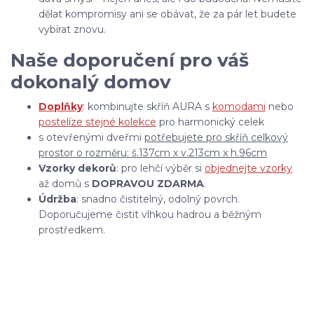
dělat kompromisy ani se obávat, že za pár let budete
vybírat znovu.
Naše doporučení pro váš
dokonalý domov
Doplňky
: kombinujte skříň AURA s
komodami
nebo
postelí
ze stejné kolekce
pro harmonický celek
s otevřenými dveřmi
potřebujete pro skříň celkový
prostor o rozměru: š.137cm x v.213cm x h.96cm
Vzorky dekorů
: pro lehčí výběr si
objednejte vzorky
až domů s
DOPRAVOU ZDARMA
.
Údržba
: snadno čistitelný, odolný povrch.
Doporučujeme čistit vlhkou hadrou a běžným
prostředkem.