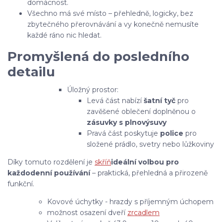
domácnost.
Všechno má své místo – přehledně, logicky, bez
zbytečného přerovnávání a vy konečně nemusíte
každé ráno nic hledat.
Promyšlená do posledního
detailu
Úložný prostor:
Levá část nabízí
šatní tyč
pro
zavěšené oblečení doplněnou o
zásuvky s plnovýsuvy
Pravá část poskytuje
police
pro
složené prádlo, svetry nebo lůžkoviny
Díky tomuto rozdělení je
skříň
ideální volbou pro
každodenní používání
– praktická, přehledná a přirozeně
funkční.
Kovové úchytky - hrazdy s příjemným úchopem
možnost osazení dveří
zrcadlem