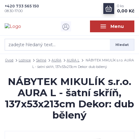
+420 733 565 150
0
ks
0,00 Kč
08.30-17.00
Menu
Hledat
Úvod
Ložnice
Skříně
AURA
AURA L
NÁBYTEK MIKULÍK s.r.o. AURA
L - šatní skříň, 137x53x213cm Dekor: dub bělený
NÁBYTEK MIKULÍK s.r.o.
AURA L - šatní skříň,
137x53x213cm Dekor: dub
bělený