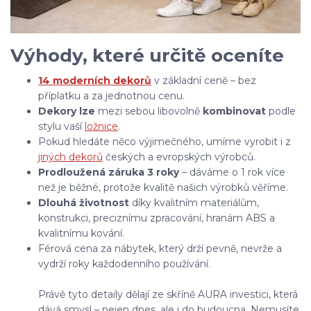
Výhody, které určitě oceníte
14 moderních dekorů
v základní ceně – bez
příplatku a za jednotnou cenu.
Dekory lze
mezi sebou libovolně
kombinovat
podle
stylu vaší
ložnice
.
Pokud hledáte něco výjimečného, umíme vyrobit i z
jiných dekorů
českých a evropských výrobců.
Prodloužená záruka 3 roky
– dáváme o 1 rok více
než je běžné, protože kvalitě našich výrobků věříme.
Dlouhá životnost
díky kvalitním materiálům,
konstrukci, preciznímu zpracování, hranám ABS a
kvalitnímu kování.
Férová cena za nábytek, který drží pevně, nevrže a
vydrží roky každodenního používání.
Právě tyto detaily dělají ze skříně AURA investici, která
dává smysl – nejen dnes, ale i do budoucna. Nemusíte