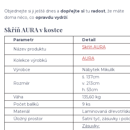
Objednejte si ji ještě dnes a
dopřejte si
tu
radost
, že máte
doma něco, co
opravdu vydrží
.
Skříň AURA v kostce
Parametr
Detail
Skříň AURA
Název produktu
AURA
Kolekce výrobků
Výrobce
Nábytek Mikulík
š. 137cm
Rozměr
v. 213cm
h. 53cm
Váha
135,60 kg
Počet balíků
9 ks
Materiál
Laminovaná dřevotřísk
Úložný prostor
Šatní tyč, zásuvky i poli
Zásuvky: