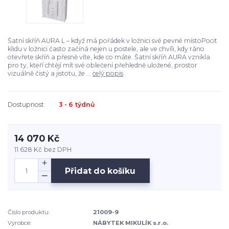
Šatní skříň AURA L – když má pořádek v ložnici své pevné místoPocit
klidu v ložnici často začíná nejen u postele, ale ve chvíli, kdy ráno
otevřete skříň a přesně víte, kde co máte. Šatní skříň AURA vznikla
pro ty, kteří chtějí mít své oblečení přehledně uložené, prostor
vizuálně čistý a jistotu, že ...
celý popis
Dostupnost
3 - 6 týdnů
14 070 Kč
11 628 Kč
bez DPH
Přidat do košíku
Číslo produktu:
21009-9
Výrobce:
NÁBYTEK MIKULÍK s.r.o.