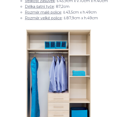
Velikost zásuvek
: š.43,9cm x v.10cm x h.40cm
Délka šatní tyče
: 87,2cm
Rozměr malé police
: š.43,5cm x h.49cm
Rozměr velké police
: š.87,9cm x h.49cm