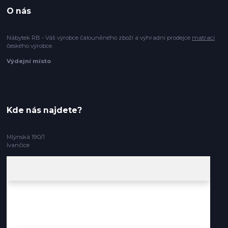
O nás
Nábytek RB - Váš výrobce čalouněného zboží a výhradní prodejce
matrací
českého výrobce.
Výdejní místo
Kde nás najdete?
Mlýnská 190/1
Ivančice