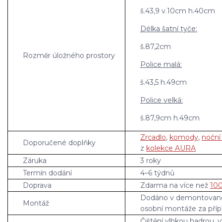
š.43,9 v.10cm h.40cm
Délka šatní tyče:
š.87,2cm
Rozměr úložného prostory
Police malá:
š.43,5 h.49cm
Police velká:
š.87,9cm h.49cm
Zrcadlo
,
komody
,
noční
Doporučené doplňky
z
kolekce AURA
Záruka
3 roky
Termín dodání
4–6 týdnů
Doprava
Zdarma na více než
100
Dodáno v demontovan
Montáž
osobní montáže za příp
Čištění vlhkou hadrou, 