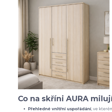
Co na skříni AURA milují
Přehledné vnitřní uspořádání
, ve které