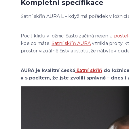
Kompletní specifikace
Šatní skříň AURA L – když má pořádek v ložnici
Pocit klidu v ložnici často začíná nejen u
postel
kde co máte.
Šatní skříň AURA
vznikla pro ty, 
prostor vizuálně čistý a jistotu, že nábytek bud
AURA je kvalitní česká
šatní skříň
do ložnice
a s pocitem, že jste zvolili správně – dnes i 