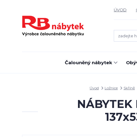
ÚVOD
Čalouněný nábytek
Obýv
Úvod
Ložnice
Skříně
NÁBYTEK MI
137x