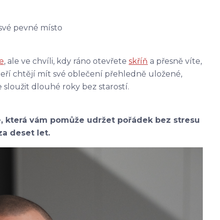
 své pevné místo
e
, ale ve chvíli, kdy ráno otevřete
skříň
a přesně víte,
kteří chtějí mít své oblečení přehledně uložené,
e sloužit dlouhé roky bez starostí.
, která vám pomůže udržet pořádek bez stresu
za deset let.