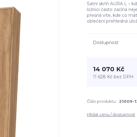
Šatní skříň AURA L – kd
ložnici často začíná neje
přesně víte, kde co máte
oblečení přehledně uložen
Dostupnost
14 070 Kč
11 628 Kč
bez DPH
Číslo produktu:
21009-1
Hlídat cenu / dostupnost