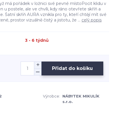
yž má pořádek v ložnici své pevné místoPocit klidu v
n u postele, ale ve chvíli, kdy ráno otevřete skříň a
. Šatní skříň AURA vznikla pro ty, kteří chtějí mít své
é, prostor vizuálně čistý a jistotu, že ...
celý popis
3 - 6 týdnů
Přidat do košíku
2
Výrobce:
NÁBYTEK MIKULÍK
s.r.o.