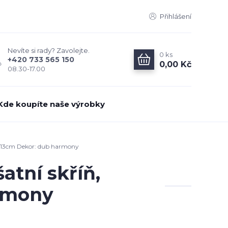
Přihlášení
Nevíte si rady? Zavolejte.
0
ks
+420 733 565 150
0,00 Kč
08.30-17.00
Kde koupíte naše výrobky
3x213cm Dekor: dub harmony
atní skříň,
rmony