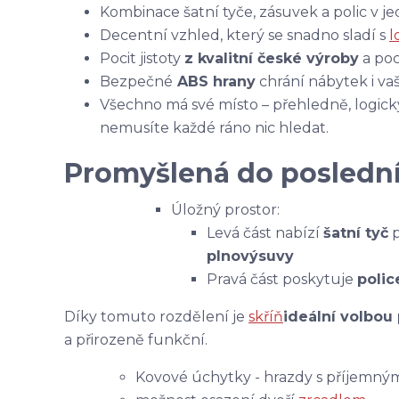
Kombinace šatní tyče, zásuvek a polic v j
Decentní vzhled, který se snadno sladí s
l
Pocit jistoty
z kvalitní české výroby
a poc
Bezpečné
ABS hrany
chrání nábytek i va
Všechno má své místo – přehledně, logic
nemusíte každé ráno nic hledat.
Promyšlená do poslední
Úložný prostor:
Levá část nabízí
šatní tyč
p
plnovýsuvy
Pravá část poskytuje
polic
Díky tomuto rozdělení je
skříň
ideální volbou
a přirozeně funkční.
Kovové úchytky - hrazdy s příjemn