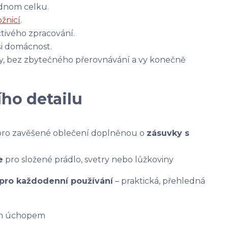
ednom celku.
ožnicí
.
tivého zpracování.
ši domácnost.
ky, bez zbytečného přerovnávání a vy konečně
ho detailu
ro zavěšené oblečení doplněnou o
zásuvky s
e
pro složené prádlo, svetry nebo lůžkoviny
 pro každodenní používání
– praktická, přehledná
ým úchopem