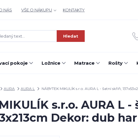
O NÁS
VŠE O NÁKUPU
KONTAKTY
Hledat
ací pokoje
Ložnice
Matrace
Rošty
AURA
AURA L
NÁBYTEK MIKULÍK s.r.o. AURA L - šatní skříň, 137x5
KULÍK s.r.o. AURA L - š
53x213cm Dekor: dub ha