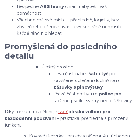
Bezpečné
ABS hrany
chrání nábytek i vaši
domácnost.
Všechno má své místo – přehledně, logicky, bez
zbytečného přerovnávání a vy konečně nemusíte
každé ráno nic hledat.
Promyšlená do posledního
detailu
Úložný prostor:
Levá část nabízí
šatní tyč
pro
zavěšené oblečení doplněnou o
zásuvky s plnovýsuvy
Pravá část poskytuje
police
pro
složené prádlo, svetry nebo lůžkoviny
Díky tomuto rozdělení je
skříň
ideální volbou pro
každodenní používání
– praktická, přehledná a přirozeně
funkční.
Kovové úchytky - hrazdy s příjemným úchopem