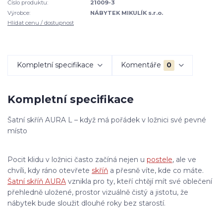
Číslo produktu:
21009-3
Výrobce:
NÁBYTEK MIKULÍK s.r.o.
Hlídat cenu / dostupnost
Kompletní specifikace
Komentáře
0
Kompletní specifikace
Šatní skříň AURA L – když má pořádek v ložnici své pevné
místo
Pocit klidu v ložnici často začíná nejen u
postele
, ale ve
chvíli, kdy ráno otevřete
skříň
a přesně víte, kde co máte.
Šatní skříň AURA
vznikla pro ty, kteří chtějí mít své oblečení
přehledně uložené, prostor vizuálně čistý a jistotu, že
nábytek bude sloužit dlouhé roky bez starostí.