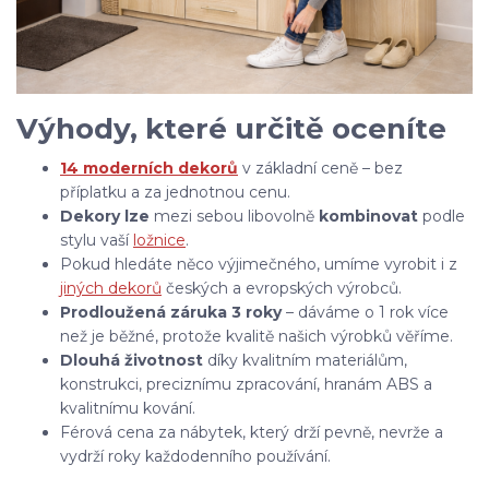
Výhody, které určitě oceníte
14 moderních dekorů
v základní ceně – bez
příplatku a za jednotnou cenu.
Dekory lze
mezi sebou libovolně
kombinovat
podle
stylu vaší
ložnice
.
Pokud hledáte něco výjimečného, umíme vyrobit i z
jiných dekorů
českých a evropských výrobců.
Prodloužená záruka 3 roky
– dáváme o 1 rok více
než je běžné, protože kvalitě našich výrobků věříme.
Dlouhá životnost
díky kvalitním materiálům,
konstrukci, preciznímu zpracování, hranám ABS a
kvalitnímu kování.
Férová cena za nábytek, který drží pevně, nevrže a
vydrží roky každodenního používání.