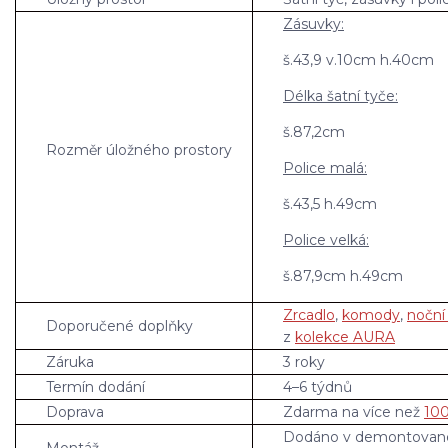
Zásuvky:
š.43,9 v.10cm h.40cm
Délka šatní tyče:
š.87,2cm
Rozměr úložného prostory
Police malá:
š.43,5 h.49cm
Police velká:
š.87,9cm h.49cm
Zrcadlo
,
komody
,
noční
Doporučené doplňky
z
kolekce AURA
Záruka
3 roky
Termín dodání
4–6 týdnů
Doprava
Zdarma na více než
100
Dodáno v demontovan
Montáž