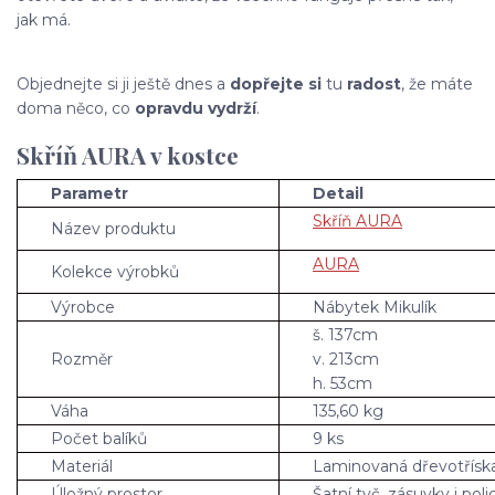
jak má.
Objednejte si ji ještě dnes a
dopřejte si
tu
radost
, že máte
doma něco, co
opravdu vydrží
.
Skříň AURA v kostce
Parametr
Detail
Skříň AURA
Název produktu
AURA
Kolekce výrobků
Výrobce
Nábytek Mikulík
š. 137cm
Rozměr
v. 213cm
h. 53cm
Váha
135,60 kg
Počet balíků
9 ks
Materiál
Laminovaná dřevotřísk
Úložný prostor
Šatní tyč, zásuvky i poli