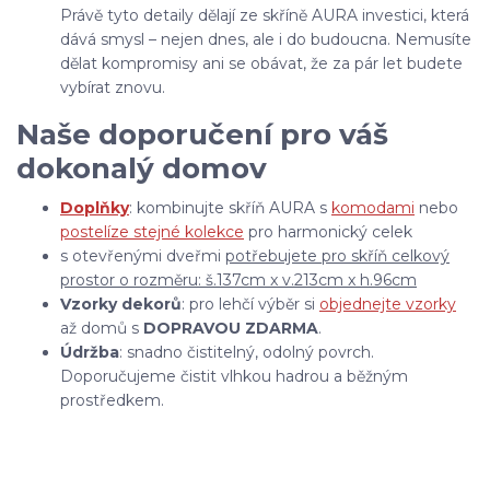
Právě tyto detaily dělají ze skříně AURA investici, která
dává smysl – nejen dnes, ale i do budoucna. Nemusíte
dělat kompromisy ani se obávat, že za pár let budete
vybírat znovu.
Naše doporučení pro váš
dokonalý domov
Doplňky
: kombinujte skříň AURA s
komodami
nebo
postelí
ze stejné kolekce
pro harmonický celek
s otevřenými dveřmi
potřebujete pro skříň celkový
prostor o rozměru: š.137cm x v.213cm x h.96cm
Vzorky dekorů
: pro lehčí výběr si
objednejte vzorky
až domů s
DOPRAVOU ZDARMA
.
Údržba
: snadno čistitelný, odolný povrch.
Doporučujeme čistit vlhkou hadrou a běžným
prostředkem.