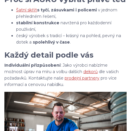
Šatní skříň
s tyčí, zásuvkami i policemi
v jednom
přehledném řešení,
stabilní konstrukce
navržená pro každodenní
používání,
český výrobek s tradicí – krásný na pohled, pevný na
dotek a
spolehlivý v čase
.
Každý detail podle vás
Individuální přizpůsobení
: Jako výrobci nabízíme
možnost úprav na míru a volbu dalších
dekorů
dle vašich
požadavků. Kontaktujte naše
prodejní partnery
pro více
informací a cenovou nabídku.