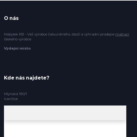
O nás
Nábytek RB - Váš výrobce čalouněného zboží a výhradní prodejce
matrací
českého výrobce.
Výdejní místo
Kde nás najdete?
Mlýnská 190/1
Ivančice