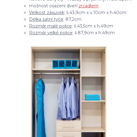
možnost osazení dveří
zrcadlem
Velikost zásuvek
: š.43,9cm x v.10cm x h.40cm
Délka šatní tyče
: 87,2cm
Rozměr malé police
: š.43,5cm x h.49cm
Rozměr velké police
: š.87,9cm x h.49cm