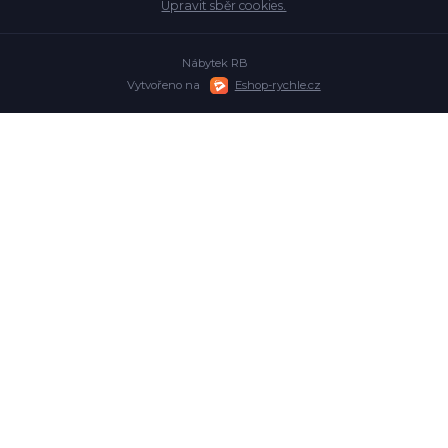
Upravit sběr cookies.
Nábytek RB
Vytvořeno na
Eshop-rychle.cz