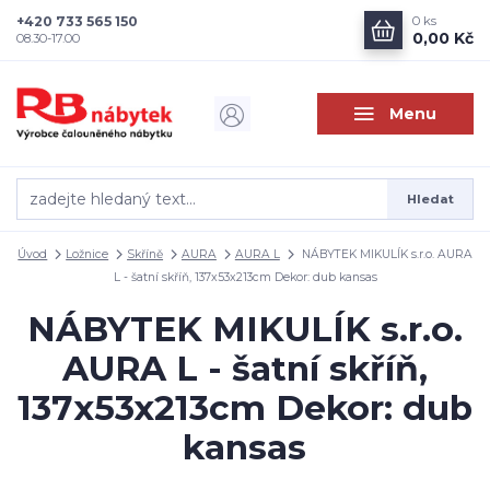
+420 733 565 150
0
ks
0,00 Kč
08.30-17.00
Menu
Hledat
Úvod
Ložnice
Skříně
AURA
AURA L
NÁBYTEK MIKULÍK s.r.o. AURA
L - šatní skříň, 137x53x213cm Dekor: dub kansas
NÁBYTEK MIKULÍK s.r.o.
AURA L - šatní skříň,
137x53x213cm Dekor: dub
kansas