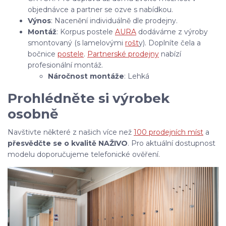
objednávce a partner se ozve s nabídkou.
Výnos
: Nacenění individuálně dle prodejny.
Montáž
: Korpus postele
AURA
dodáváme z výroby
smontovaný (s lamelovými
rošt
y). Doplníte čela a
bočnice
postele
.
Partnerské prodejny
nabízí
profesionální montáž.
Náročnost montáže
: Lehká
Prohlédněte si výrobek
osobně
Navštivte některé z našich více než
100 prodejních míst
a
přesvědčte se o kvalitě NAŽIVO
. Pro aktuální dostupnost
modelu doporučujeme telefonické ověření.