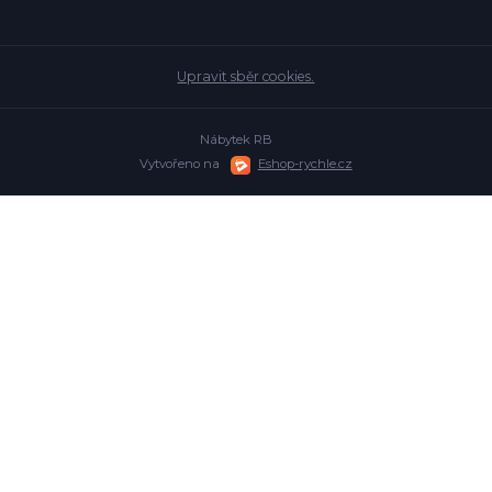
Upravit sběr cookies.
Nábytek RB
Vytvořeno na
Eshop-rychle.cz