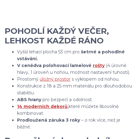
POHODLÍ KAŽDÝ VEČER,
LEHKOST KAŽDÉ RÁNO
Vyšší lehací plocha 53 cm pro
šetrné a pohodlné
vstávání.
V ceně
dva polohovací lamelové
rošty
(4 úrovně
hlavy, 1 úroveň u nohou, možnost nastavení tuhosti).
Prostorný
úložný prostor
s výklopem od nohou.
Konstrukce z 18 a 25 mm materiálu pro dlouhodobou
stabilitu.
ABS hrany
pro bezpečí a odolnost.
14 moderních dekorů
,
které můžete libovolně
kombinovat.
Prodloužená záruka 3 roky
– o rok více, než je
běžné.