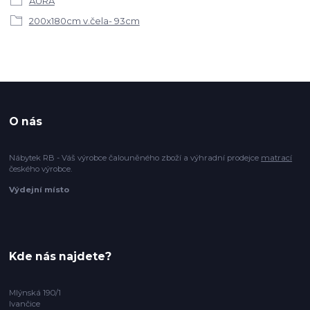
AURA
200x180cm v.čela- 93cm
O nás
Nábytek RB - Váš výrobce čalouněného zboží a výhradní prodejce
matrací
českého výrobce.
Výdejní místo
Kde nás najdete?
Mlýnská 190/1
Ivančice