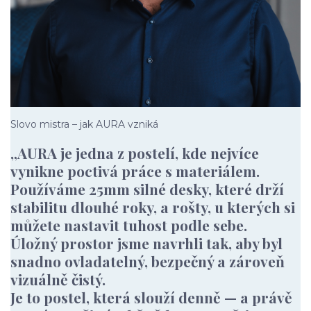
Slovo mistra – jak AURA vzniká
„AURA je jedna z postelí, kde nejvíce
vynikne poctivá práce s materiálem.
Používáme 25mm silné desky, které drží
stabilitu dlouhé roky, a rošty, u kterých si
můžete nastavit tuhost podle sebe.
Úložný prostor jsme navrhli tak, aby byl
snadno ovladatelný, bezpečný a zároveň
vizuálně čistý.
Je to postel, která slouží denně — a právě