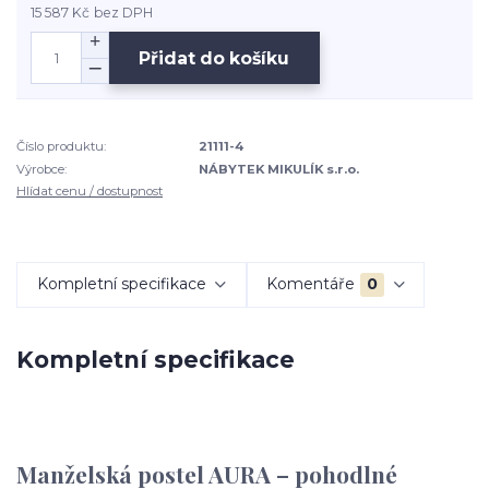
15 587 Kč
bez DPH
Přidat do košíku
Číslo produktu:
21111-4
Výrobce:
NÁBYTEK MIKULÍK s.r.o.
Hlídat cenu / dostupnost
Kompletní specifikace
Komentáře
0
Kompletní specifikace
Manželská postel AURA – pohodlné