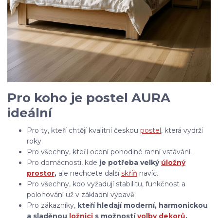
Pro koho je postel AURA
ideální
Pro ty, kteří chtějí kvalitní českou
postel
, která vydrží
roky.
Pro všechny, kteří ocení pohodlné ranní vstávání.
Pro domácnosti, kde
je potřeba velký
úložný
prostor
,
ale nechcete další
skříň
navíc.
Pro všechny, kdo vyžadují stabilitu, funkčnost a
polohování už v základní výbavě.
Pro zákazníky,
kteří hledají moderní, harmonickou
a sladěnou
ložnici
s možností
volby dekorů
.