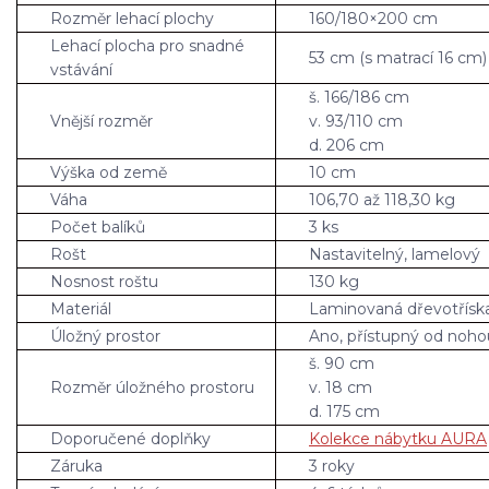
Rozměr lehací plochy
160/180×200 cm
Lehací plocha pro snadné
53 cm (s matrací 16 cm)
vstávání
š. 166/186 cm
Vnější rozměr
v. 93/110 cm
d. 206 cm
Výška od země
10 cm
Váha
106,70 až 118,30 kg
Počet balíků
3 ks
Rošt
Nastavitelný, lamelový
Nosnost roštu
130 kg
Materiál
Laminovaná dřevotřísk
Úložný prostor
Ano, přístupný od noho
š. 90 cm
Rozměr úložného prostoru
v. 18 cm
d. 175 cm
Doporučené doplňky
Kolekce nábytku AURA
Záruka
3 roky