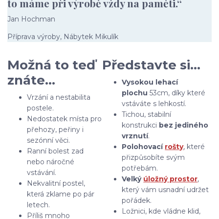
to máme při výrobě vždy na paměti.“
Jan Hochman
Příprava výroby, Nábytek Mikulík
Možná to teď
Představte si…
znáte…
Vysokou lehací
plochu
53cm, díky které
Vrzání a nestabilita
vstáváte s lehkostí.
postele.
Tichou, stabilní
Nedostatek místa pro
konstrukci
bez jediného
přehozy, peřiny i
vrznutí
.
sezónní věci.
Polohovací
rošty
, které
Ranní bolest zad
přizpůsobíte svým
nebo náročné
potřebám.
vstávání.
Velký
úložný prostor
,
Nekvalitní postel,
který vám usnadní udržet
která zklame po pár
pořádek.
letech.
Ložnici, kde vládne klid,
Příliš mnoho