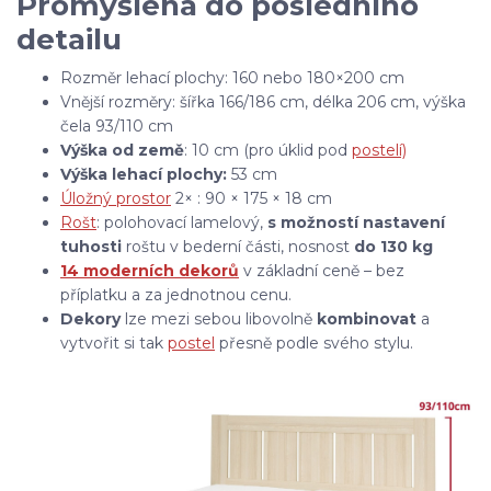
Promyšlená do posledního
detailu
Rozměr lehací plochy: 160 nebo 180×200 cm
Vnější rozměry: šířka 166/186 cm, délka 206 cm, výška
čela 93/110 cm
Výška od země
: 10 cm (pro úklid pod
postelí)
Výška lehací plochy:
53 cm
Úložný prostor
2× : 90 × 175 × 18 cm
Rošt
: polohovací lamelový,
s možností nastavení
tuhosti
roštu
v bederní části, nosnost
do 130 kg
14 moderních dekorů
v základní ceně – bez
příplatku a za jednotnou cenu.
Dekory
lze mezi sebou libovolně
kombinovat
a
vytvořit si tak
postel
přesně podle svého stylu.