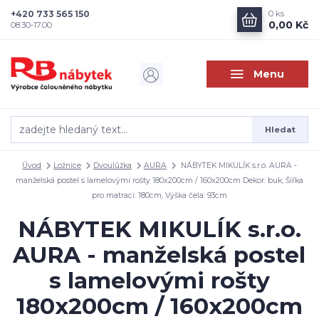
+420 733 565 150
0
ks
0,00 Kč
08.30-17.00
Menu
Hledat
Úvod
Ložnice
Dvoulůžka
AURA
NÁBYTEK MIKULÍK s.r.o. AURA -
manželská postel s lamelovými rošty 180x200cm / 160x200cm Dekor: buk, Šířka
pro matraci: 180cm, Výška čela: 93cm
NÁBYTEK MIKULÍK s.r.o.
AURA - manželská postel
s lamelovými rošty
180x200cm / 160x200cm