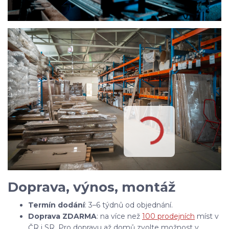
Doprava, výnos, montáž
Termín dodání
: 3–6 týdnů od objednání.
Doprava ZDARMA
: na více než
100 prodejních
míst v
ČR i SR. Pro dopravu až domů zvolte možnost v