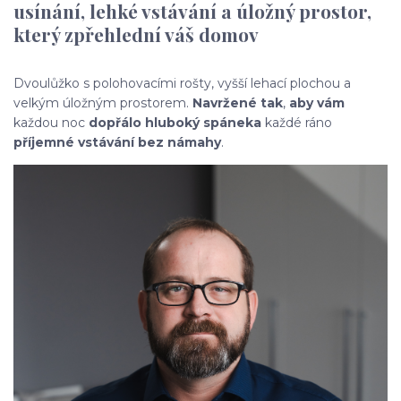
usínání, lehké vstávání a úložný prostor,
který zpřehlední váš domov
Dvoulůžko s polohovacími rošty, vyšší lehací plochou a
velkým úložným prostorem.
Navržené tak
,
aby vám
každou noc
dopřálo hluboký spánek
a
každé ráno
příjemné vstávání bez námahy
.