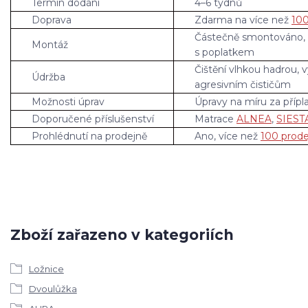
Termín dodání
4–6 týdnů
Doprava
Zdarma na více než
100
Částečně smontováno,
Montáž
s poplatkem
Čištění vlhkou hadrou, 
Údržba
agresivním čističům
Možnosti úprav
Úpravy na míru za přípl
Doporučené příslušenství
Matrace
ALNEA
,
SIEST
Prohlédnutí na prodejně
Ano, více než
100 prode
Zboží zařazeno v kategoriích
Ložnice
Dvoulůžka