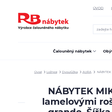
ÚVOD
Čalouněný nábytek
Obýv
Úvod
Ložnice
Dvoulůžka
AURA
NÁBYTEK MI
NÁBYTEK MIKU
lamelovými ro