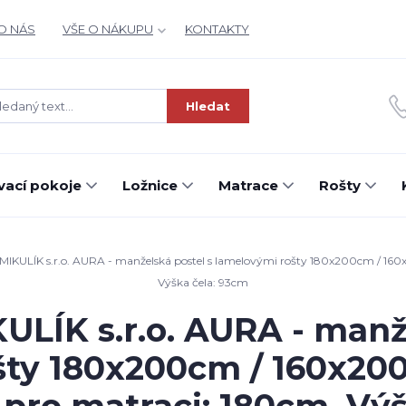
O NÁS
VŠE O NÁKUPU
KONTAKTY
Hledat
ací pokoje
Ložnice
Matrace
Rošty
KULÍK s.r.o. AURA - manželská postel s lamelovými rošty 180x200cm / 160x
Výška čela: 93cm
LÍK s.r.o. AURA - manže
šty 180x200cm / 160x20