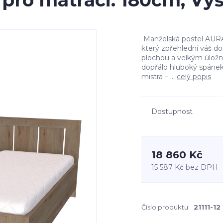
 pro matraci: 180cm, Vý
Manželská postel AURA –
který zpřehlední váš d
plochou a velkým úlož
dopřálo hluboký spánek
mistra – ...
celý popis
Dostupnost
18 860 Kč
15 587 Kč
bez DPH
Číslo produktu:
21111-12