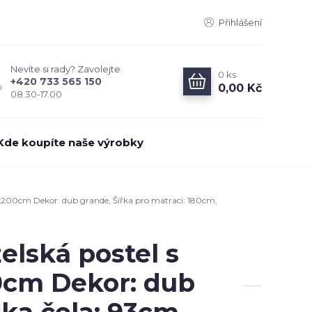
Přihlášení
Nevíte si rady? Zavolejte.
0
ks
+420 733 565 150
0,00 Kč
08.30-17.00
Kde koupíte naše výrobky
200cm Dekor: dub grande, Šířka pro matraci: 180cm,
lská postel s
0cm Dekor: dub