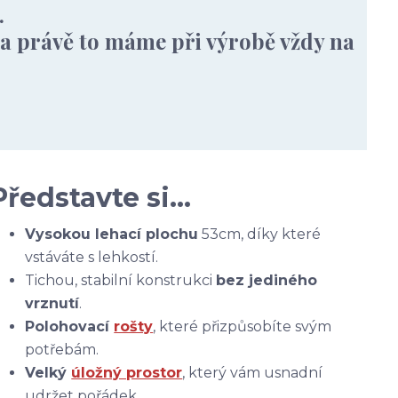
.
— a právě to máme při výrobě vždy na
Představte si…
Vysokou lehací plochu
53cm, díky které
vstáváte s lehkostí.
Tichou, stabilní konstrukci
bez jediného
vrznutí
.
Polohovací
rošty
, které přizpůsobíte svým
potřebám.
Velký
úložný prostor
, který vám usnadní
udržet pořádek.