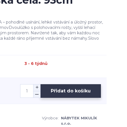
ška čela: 93cm
 pohodlné usínání, lehké vstávání a úložný prostor,
omovDvoulůžko s polohovacími rošty, vyšší lehací
ným prostorem. Navržené tak, aby vám každou noc
a každé ráno příjemné vstávání bez námahy.Slovo
3 - 6 týdnů
Přidat do košíku
Výrobce:
NÁBYTEK MIKULÍK
s.r.o.