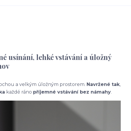
 usínání, lehké vstávání a úložný
mov
 plochou a velkým úložným prostorem.
Navržené tak
,
k
a
každé ráno
příjemné vstávání bez námahy
.