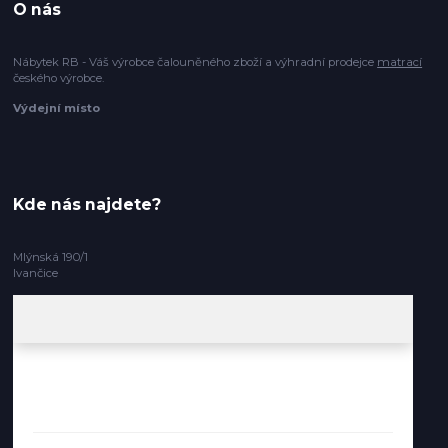
O nás
Nábytek RB - Váš výrobce čalouněného zboží a výhradní prodejce
matrací
českého výrobce.
Výdejní místo
Kde nás najdete?
Mlýnská 190/1
Ivančice