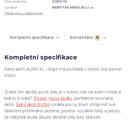
Číslo produktu:
21010-10
Výrobce:
NÁBYTEK MIKULÍK s.r.o.
Hlídat cenu / dostupnost
Kompletní specifikace
Komentáře
0
Kompletní specifikace
Šatní skříň AURA XL – když má pořádek v ložnici své pevné
místo
Znáte ten skvělý pocit, kdy je v ložnici vše na svém místě a
ladí to k sobě?
Postel
,
noční stolky
, perfektně srovnaná
skříň.
Šatní skříň AURA
vznikla pro ty, kteří chtějí mít své
oblečení přehledně uložené, prostor vizuálně čistý a jistotu,
že nábytek bude sloužit dlouhé roky bez starostí.