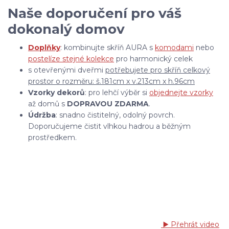
Naše doporučení pro váš
dokonalý domov
Doplňky
: kombinujte skříň AURA s
komodami
nebo
postelí
ze stejné kolekce
pro harmonický celek
s otevřenými dveřmi
potřebujete pro skříň celkový
prostor o rozměru: š.181cm x v.213cm x h.96cm
Vzorky dekorů
: pro lehčí výběr si
objednejte vzorky
až domů s
DOPRAVOU ZDARMA
.
Údržba
: snadno čistitelný, odolný povrch.
Doporučujeme čistit vlhkou hadrou a běžným
prostředkem.
▶️ Přehrát video