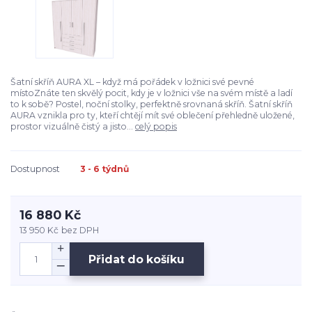
Šatní skříň AURA XL – když má pořádek v ložnici své pevné
místoZnáte ten skvělý pocit, kdy je v ložnici vše na svém místě a ladí
to k sobě? Postel, noční stolky, perfektně srovnaná skříň. Šatní skříň
AURA vznikla pro ty, kteří chtějí mít své oblečení přehledně uložené,
prostor vizuálně čistý a jisto...
celý popis
Dostupnost
3 - 6 týdnů
16 880 Kč
13 950 Kč
bez DPH
Přidat do košíku