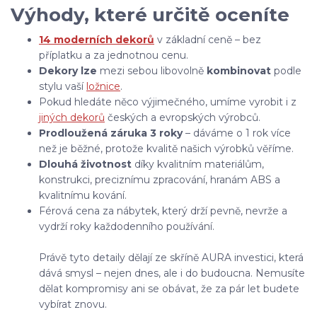
Výhody, které určitě oceníte
14 moderních dekorů
v základní ceně – bez
příplatku a za jednotnou cenu.
Dekory lze
mezi sebou libovolně
kombinovat
podle
stylu vaší
ložnice
.
Pokud hledáte něco výjimečného, umíme vyrobit i z
jiných dekorů
českých a evropských výrobců.
Prodloužená záruka 3 roky
– dáváme o 1 rok více
než je běžné, protože kvalitě našich výrobků věříme.
Dlouhá životnost
díky kvalitním materiálům,
konstrukci, preciznímu zpracování, hranám ABS a
kvalitnímu kování.
Férová cena za nábytek, který drží pevně, nevrže a
vydrží roky každodenního používání.
Právě tyto detaily dělají ze skříně AURA investici, která
dává smysl – nejen dnes, ale i do budoucna. Nemusíte
dělat kompromisy ani se obávat, že za pár let budete
vybírat znovu.