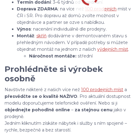
Termín dodání
: 3–6 týdnů od objednání.
Doprava ZDARMA
: na více než
100 prodejních
míst v
ČR i SR. Pro dopravu až domů zvolte možnost v
objednávce a partner se ozve s nabídkou.
Výnos
: nacenění individuálně dle prodejny.
Montáž
:
skříň
dodáváme v demontovaném stavu s
přehledným návodem. V případě potřeby si můžete
objednat montáž na jednom z našich
výdejních míst
.
Náročnost montáže:
střední
Prohlédněte si výrobek
osobně
Navštivte některé z našich více než
100 prodejních míst
a
přesvědčte se o kvalitě NAŽIVO
. Pro aktuální dostupnost
modelu doporučujeme telefonické ověření. Nebo si ji
objednejte pohodlně online
–
za stejnou cenu
jako v
prodejně.
Jedním kliknutím získáte nábytek i služby s ním spojené –
rychle, bezpečně a bez starostí.