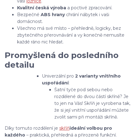
vaší
ložnice
.
Kvalitní česká výroba
a poctivé zpracování.
Bezpečné
ABS hrany
chrání nábytek i vaši
domácnost.
Všechno má své místo – přehledně, logicky, bez
zbytečného přerovnávání a vy konečně nemusíte
každé ráno nic hledat.
Promyšlená do posledního
detailu
Univerzální pro
2 varianty vnitřního
uspořádání
:
Šatní tyče pod sebou nebo
rozdělené do dvou částí skříně? Je
to jen na Vás! Skříň je vyrobena tak,
že si její vnitřní uspořádání můžete
zvolit sami při montáži skříně.
Díky tomuto rozdělení je
skříň
ideální volbou pro
každého
– praktická, přehledná a přirozeně funkční.