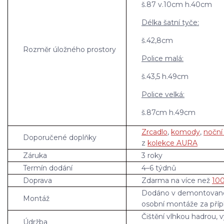
š.87 v.10cm h.40cm
Délka šatní tyče:
š.42,8cm
Rozměr úložného prostory
Police malá:
š.43,5 h.49cm
Police velká:
š.87cm h.49cm
Zrcadlo
,
komody
,
noční
Doporučené doplňky
z
kolekce AURA
Záruka
3 roky
Termín dodání
4–6 týdnů
Doprava
Zdarma na více než
100
Dodáno v demontovan
Montáž
osobní montáže za příp
Čištění vlhkou hadrou, 
Údržba