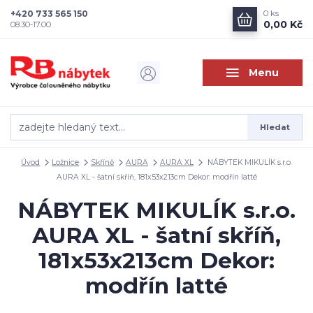
+420 733 565 150
0
ks
0,00 Kč
08.30-17.00
Menu
Hledat
Úvod
Ložnice
Skříně
AURA
AURA XL
NÁBYTEK MIKULÍK s.r.o.
AURA XL - šatní skříň, 181x53x213cm Dekor: modřín latté
NÁBYTEK MIKULÍK s.r.o.
AURA XL - šatní skříň,
181x53x213cm Dekor:
modřín latté