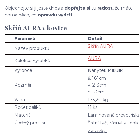
Objednejte si ji ještě dnes a
dopřejte si
tu
radost
, že máte
doma něco, co
opravdu vydrží
.
Skříň AURA v kostce
Parametr
Detail
Skříň AURA
Název produktu
AURA
Kolekce výrobků
Výrobce
Nábytek Mikulík
š. 181cm
Rozměr
v. 213cm
h. 53cm
Váha
173,20 kg
Počet balíků
11 ks
Materiál
Laminovaná dřevotřísk
Úložný prostor
Šatní tyč, zásuvky i poli
Zásuvky: