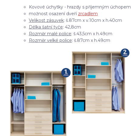
Kovové úchytky - hrazdy s příjemným úchopem
možnost osazení dveří
zrcadlem
Velikost zásuvek
: š.87cm x v.10cm x h.40cm
Délka šatní tyče
: 42,8cm
Rozměr malé police
: š.43,5cm x h.49cm
Rozměr velké police
: š.87cm x h.49cm