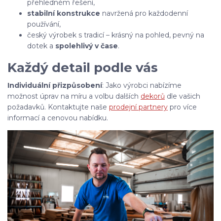
přehledném řešení,
stabilní konstrukce
navržená pro každodenní
používání,
český výrobek s tradicí – krásný na pohled, pevný na
dotek a
spolehlivý v čase
.
Každý detail podle vás
Individuální přizpůsobení
: Jako výrobci nabízíme
možnost úprav na míru a volbu dalších
dekorů
dle vašich
požadavků. Kontaktujte naše
prodejní partnery
pro více
informací a cenovou nabídku.