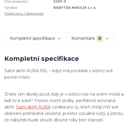
Číslo produktu:
21011-3
Výrobce:
NÁBYTEK MIKULÍK s.r.o.
Hlídat cenu / dostupnost
Kompletní specifikace
Komentáře
0
Kompletní specifikace
Šatní skříň AURA XXL – když má pořádek v ložnici své
pevné místo
Znáte ten skvělý pocit, kdy je v ložnici vše na svém místě a
ladí to k sobě? Postel, noční stolky, perfektně srovnaná
skříň.
Šatní skříň AURA
vznikla pro ty, kteří chtějí mít své
oblečení přehledně uložené, prostor vizuálně čistý a jistotu,
že nábytek bude sloužit dlouhé roky bez starostí.