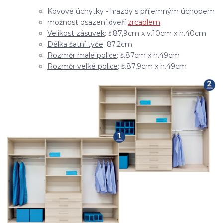
Kovové úchytky - hrazdy s příjemným úchopem
možnost osazení dveří
zrcadlem
Velikost zásuvek
: š.87,9cm x v.10cm x h.40cm
Délka šatní tyče
: 87,2cm
Rozměr malé police
: š.87cm x h.49cm
Rozměr velké police
: š.87,9cm x h.49cm