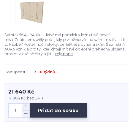
Šatní skříň AURA XXL – když má pořádek v ložnici své pevné
místoZnáte ten skvělý pocit, kdy je v ložnici vše na svém místě a ladí
to k sobě? Postel, noční stolky, perfektně srovnaná skříň. Šatní skříň
AURA vznikla pro ty, kteří chtějí mít své oblečení přehledně uložené,
prostor vizuálně čistý a jist...
celý popis
Dostupnost
3 - 6 týdnů
21 640 Kč
17 884 Kč
bez DPH
Přidat do košíku