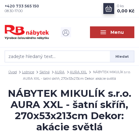
+420 733 565 150
0
ks
0,00 Kč
08.30-17.00
Menu
Hledat
Úvod
Ložnice
Skříně
AURA
AURA XXL
NÁBYTEK MIKULÍK s.r.o.
AURA XXL - šatní skříň, 270x53x213cm Dekor: akácie světlá
NÁBYTEK MIKULÍK s.r.o.
AURA XXL - šatní skříň,
270x53x213cm Dekor:
akácie světlá