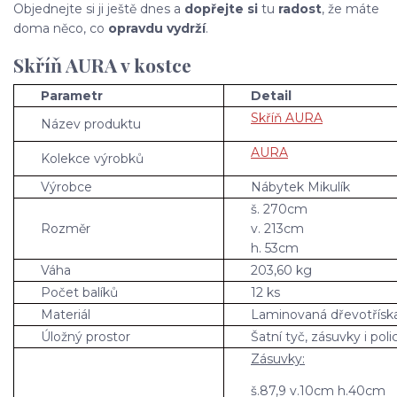
Objednejte si ji ještě dnes a
dopřejte si
tu
radost
, že máte
doma něco, co
opravdu vydrží
.
Skříň AURA v kostce
Parametr
Detail
Skříň AURA
Název produktu
AURA
Kolekce výrobků
Výrobce
Nábytek Mikulík
š. 270cm
Rozměr
v. 213cm
h. 53cm
Váha
203,60 kg
Počet balíků
12 ks
Materiál
Laminovaná dřevotřísk
Úložný prostor
Šatní tyč, zásuvky i poli
Zásuvky:
š.87,9 v.10cm h.40cm