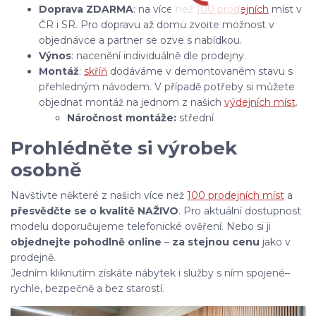
Doprava ZDARMA
: na více než
100 prodejních
míst v
ČR i SR. Pro dopravu až domů zvolte možnost v
objednávce a partner se ozve s nabídkou.
Výnos
: nacenění individuálně dle prodejny.
Montáž
:
skříň
dodáváme v demontovaném stavu s
přehledným návodem. V případě potřeby si můžete
objednat montáž na jednom z našich
výdejních míst
.
Náročnost montáže:
střední
Prohlédněte si výrobek
osobně
Navštivte některé z našich více než
100 prodejních míst
a
přesvědčte se o kvalitě NAŽIVO
. Pro aktuální dostupnost
modelu doporučujeme telefonické ověření. Nebo si ji
objednejte pohodlně online
–
za stejnou cenu
jako v
prodejně.
Jedním kliknutím získáte nábytek i služby s ním spojené–
rychle, bezpečně a bez starostí.