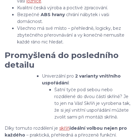
vaší
ložnice
.
Kvalitní česká výroba a poctivé zpracování.
Bezpečné
ABS hrany
chrání nábytek i vaši
domácnost.
Všechno má své místo – přehledně, logicky, bez
zbytečného přerovnávání a vy konečně nemusíte
každé ráno nic hledat.
Promyšlená do posledního
detailu
Univerzální pro
2 varianty vnitřního
uspořádání
:
Šatní tyče pod sebou nebo
rozdělené do dvou částí skříně? Je
to jen na Vás! Skříň je vyrobena tak,
že si její vnitřní uspořádání můžete
zvolit sami při montáži skříně.
Díky tomuto rozdělení je
skříň
ideální volbou nejen pro
každého
– praktická, přehledná a přirozeně funkční.