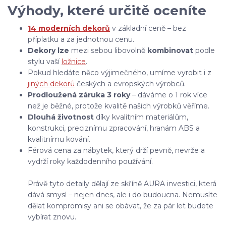
Výhody, které určitě oceníte
14 moderních dekorů
v základní ceně – bez
příplatku a za jednotnou cenu.
Dekory lze
mezi sebou libovolně
kombinovat
podle
stylu vaší
ložnice
.
Pokud hledáte něco výjimečného, umíme vyrobit i z
jiných dekorů
českých a evropských výrobců.
Prodloužená záruka 3 roky
– dáváme o 1 rok více
než je běžné, protože kvalitě našich výrobků věříme.
Dlouhá životnost
díky kvalitním materiálům,
konstrukci, preciznímu zpracování, hranám ABS a
kvalitnímu kování.
Férová cena za nábytek, který drží pevně, nevrže a
vydrží roky každodenního používání.
Právě tyto detaily dělají ze skříně AURA investici, která
dává smysl – nejen dnes, ale i do budoucna. Nemusíte
dělat kompromisy ani se obávat, že za pár let budete
vybírat znovu.