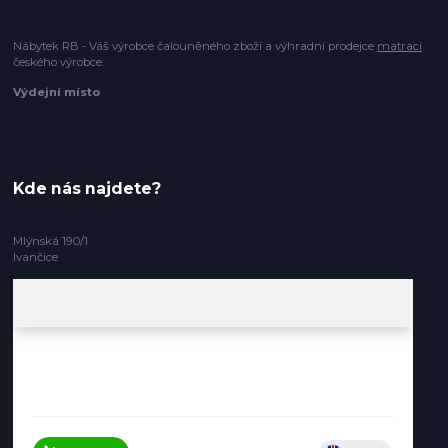
Nábytek RB - Váš výrobce čalouněného zboží a výhradní prodejce
matrací
českého výrobce.
Výdejní místo
Kde nás najdete?
Mlýnská 190/1
Ivančice