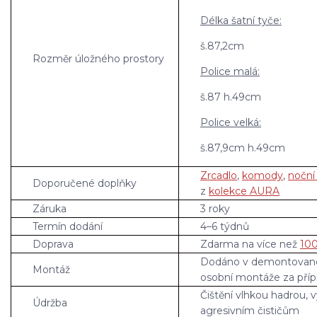
Délka šatní tyče:
š.87,2cm
Rozměr úložného prostory
Police malá:
š.87 h.49cm
Police velká:
š.87,9cm h.49cm
Zrcadlo
,
komody
,
noční
Doporučené doplňky
z
kolekce AURA
Záruka
3 roky
Termín dodání
4–6 týdnů
Doprava
Zdarma na více než
100
Dodáno v demontovan
Montáž
osobní montáže za příp
Čištění vlhkou hadrou, 
Údržba
agresivním čističům