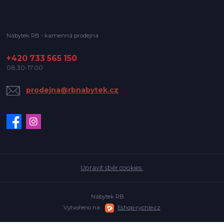
Nábytek RB - kamenná prodejna
+420 733 565 150
08.30-17.00
prodejna@rbnabytek.cz
Upravit sběr cookies.
Nábytek RB
Vytvořeno na
Eshop-rychle.cz