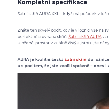
Kompletní specifikace
Šatní skříň AURA XXL – když má pořádek v ložn
Znáte ten skvělý pocit, kdy je v ložnici vše na s
perfektně srovnaná skříň.
Šatní skříň AURA
vzn
uložené, prostor vizuálně čistý a jistotu, že ná
AURA je kvalitní česká
šatní skříň
do ložnice
a s pocitem, že jste zvolili správně – dnes i 