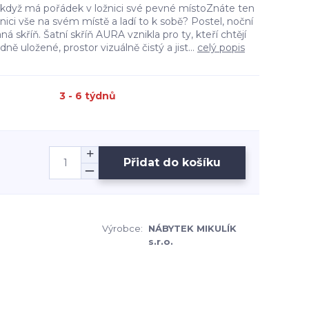
 když má pořádek v ložnici své pevné místoZnáte ten
ožnici vše na svém místě a ladí to k sobě? Postel, noční
ná skříň. Šatní skříň AURA vznikla pro ty, kteří chtějí
ně uložené, prostor vizuálně čistý a jist...
celý popis
3 - 6 týdnů
Přidat do košíku
Výrobce:
NÁBYTEK MIKULÍK
s.r.o.