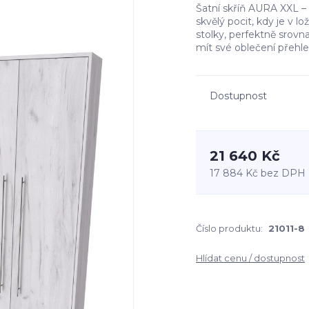
Šatní skříň AURA XXL –
skvělý pocit, kdy je v l
stolky, perfektně srovna
mít své oblečení přehled
Dostupnost
21 640 Kč
17 884 Kč
bez DPH
Číslo produktu:
21011-8
Hlídat cenu / dostupnost