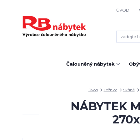
ÚVOD
Čalouněný nábytek
Obýv
Úvod
Ložnice
Skříně
NÁBYTEK MIK
270x