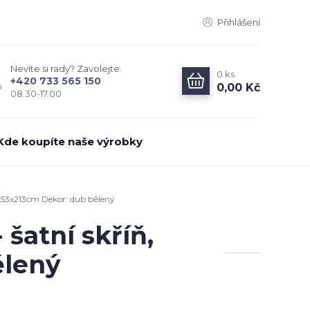
Přihlášení
Nevíte si rady? Zavolejte.
0
ks
+420 733 565 150
0,00 Kč
08.30-17.00
Kde koupíte naše výrobky
x53x213cm Dekor: dub bělený
šatní skříň,
ělený