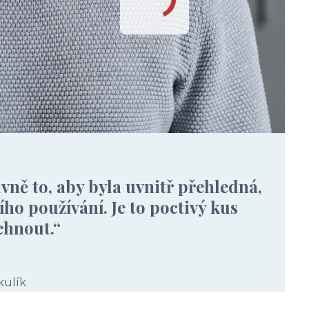
avně to, aby byla uvnitř přehledná,
ho používání. Je to poctivý kus
ehnout.“
kulík