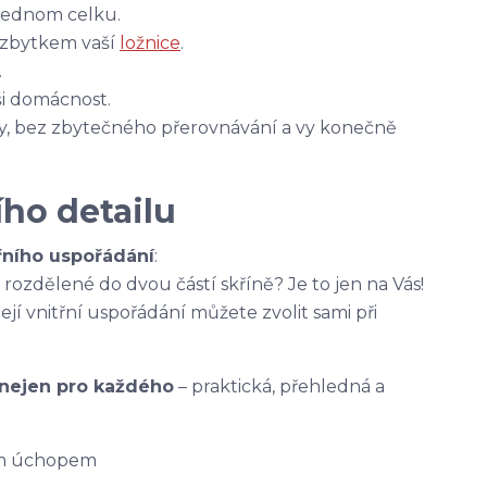
 jednom celku.
e zbytkem vaší
ložnice
.
.
ši domácnost.
ky, bez zbytečného přerovnávání a vy konečně
ho detailu
třního uspořádání
:
rozdělené do dvou částí skříně? Je to jen na Vás!
 její vnitřní uspořádání můžete zvolit sami při
 nejen pro každého
– praktická, přehledná a
ým úchopem