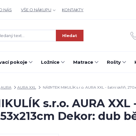
O NÁS
VŠE O NÁKUPU
KONTAKTY
Hledat
ací pokoje
Ložnice
Matrace
Rošty
AURA
AURA XXL
NÁBYTEK MIKULÍK s.r.o. AURA XXL - šatní skříň, 270
ULÍK s.r.o. AURA XXL - 
53x213cm Dekor: dub b