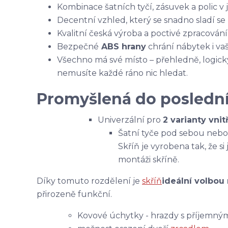
Kombinace šatních tyčí, zásuvek a polic v
Decentní vzhled, který se snadno sladí s
Kvalitní česká výroba a poctivé zpracování
Bezpečné
ABS hrany
chrání nábytek i va
Všechno má své místo – přehledně, logic
nemusíte každé ráno nic hledat.
Promyšlená do poslední
Univerzální pro
2 varianty vni
Šatní tyče pod sebou nebo 
Skříň je vyrobena tak, že si
montáži skříně.
Díky tomuto rozdělení je
skříň
ideální volbou
přirozeně funkční.
Kovové úchytky - hrazdy s příjemn