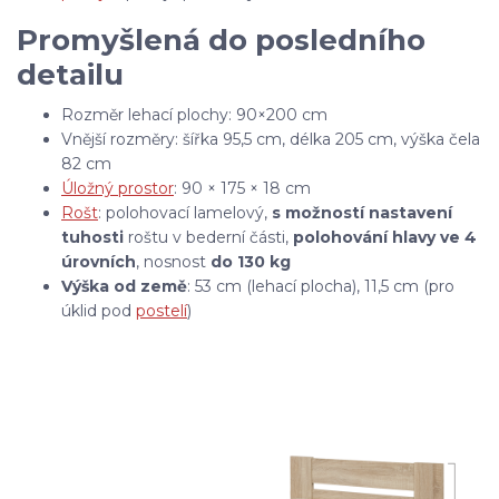
Promyšlená do posledního
detailu
Rozměr lehací plochy: 90×200 cm
Vnější rozměry: šířka 95,5 cm, délka 205 cm, výška čela
82 cm
Úložný prostor
: 90 × 175 × 18 cm
Rošt
: polohovací lamelový,
s možností nastavení
tuhosti
roštu
v bederní části,
polohování hlavy ve 4
úrovních
, nosnost
do 130 kg
Výška od země
: 53 cm (lehací plocha), 11,5 cm (pro
úklid pod
postelí
)