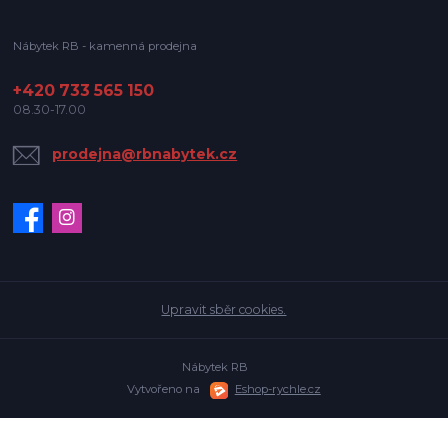
Nábytek RB - kamenná prodejna
+420 733 565 150
08.30-17.00
prodejna@rbnabytek.cz
Upravit sběr cookies.
Nábytek RB
Vytvořeno na
Eshop-rychle.cz