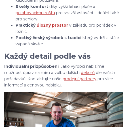
každodenní používání.
Skvělý komfort
díky vyšší lehací ploše a
polohovacímu roštu
pro snazší vstávání - ideální také
pro seniory.
Praktický
úložný prostor
v základu pro pořádek v
ložnici.
Poctivý český výrobek s tradicí
který vydrží a stále
vypadá skvěle.
Každý detail podle vás
Individuální přizpůsobení
: Jako výrobci nabízíme
možnost úprav na míru a volbu dalších
dekorů
dle vašich
požadavků. Kontaktujte naše
prodejní partnery
pro více
informací a cenovou nabídku.