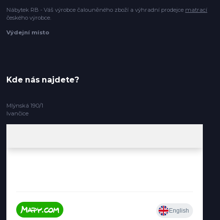
Nábytek RB - Váš výrobce čalouněného zboží a výhradní prodejce
matrací
českého výrobce.
Výdejní místo
Kde nás najdete?
Mlýnská 190/1
Ivančice