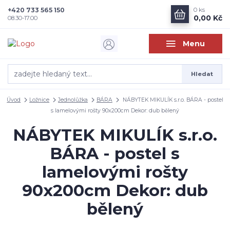
+420 733 565 150
0
ks
0,00 Kč
08.30-17.00
Menu
Hledat
Úvod
Ložnice
Jednolůžka
BÁRA
NÁBYTEK MIKULÍK s.r.o. BÁRA - postel
s lamelovými rošty 90x200cm Dekor: dub bělený
NÁBYTEK MIKULÍK s.r.o.
BÁRA - postel s
lamelovými rošty
90x200cm Dekor: dub
bělený