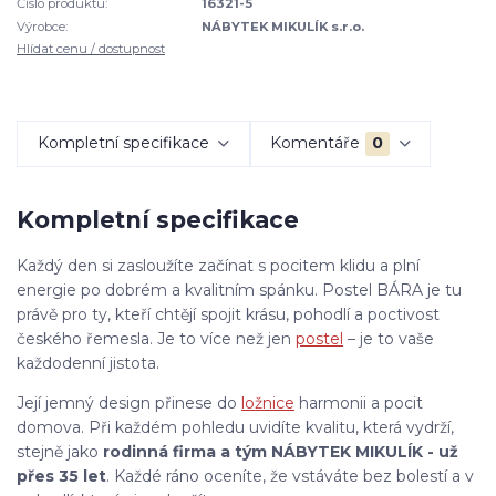
Číslo produktu:
16321-5
Výrobce:
NÁBYTEK MIKULÍK s.r.o.
Hlídat cenu / dostupnost
Kompletní specifikace
Komentáře
0
Kompletní specifikace
Každý den si zasloužíte začínat s pocitem klidu a plní
energie po dobrém a kvalitním spánku. Postel BÁRA je tu
právě pro ty, kteří chtějí spojit krásu, pohodlí a poctivost
českého řemesla. Je to více než jen
postel
– je to vaše
každodenní jistota.
Její jemný design přinese do
ložnice
harmonii a pocit
domova. Při každém pohledu uvidíte kvalitu, která vydrží,
stejně jako
rodinná firma a tým NÁBYTEK MIKULÍK - už
přes 35 let
. Každé ráno oceníte, že vstáváte bez bolestí a v