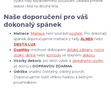
vydrží roky každodenního používání. Zkrátka přinese
radost i klid na dlouhá léta.
Naše doporučení pro váš
dokonalý spánek
Matrace
:
Matrace
není součástí
postele
. Pro dokonalý
spánek doporučujeme matrace z řady
ALNEA
nebo
SIESTA LUX
.
Doplňky
: možnost dokoupení
dětské zábrany
,
noční
stolky
,
skříně
nebo
komody
ve stejném
dekoru
.
Vzorky dekorů
: pro lehčí výběr si
objednejte vzorky
až domů s
DOPRAVOU ZDARMA
.
Údržba
: snadno čistitelný, odolný povrch.
Doporučujeme čistit vlhkou hadrou a běžným
prostředkem.