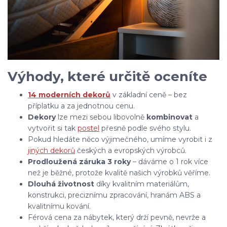
Výhody, které určitě oceníte
14 moderních dekorů
v základní ceně – bez
příplatku a za jednotnou cenu.
Dekory
lze mezi sebou libovolně
kombinovat
a
vytvořit si tak
postel
přesně podle svého stylu.
Pokud hledáte něco výjimečného, umíme vyrobit i z
jiných dekorů
českých a evropských výrobců.
Prodloužená záruka 3 roky
– dáváme o 1 rok více
než je běžné, protože kvalitě našich výrobků věříme.
Dlouhá životnost
díky kvalitním materiálům,
konstrukci, preciznímu zpracování, hranám ABS a
kvalitnímu kování.
Férová cena za nábytek, který drží pevně, nevrže a