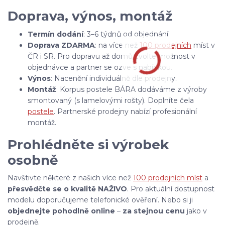
Doprava, výnos, montáž
Termín dodání
: 3–6 týdnů od objednání.
Doprava ZDARMA
: na více než
100 prodejních
míst v
ČR i SR. Pro dopravu až domů zvolte možnost v
objednávce a partner se ozve s nabídkou.
Výnos
: Nacenění individuálně dle prodejny.
Montáž
: Korpus postele BÁRA dodáváme z výroby
smontovaný (s lamelovými rošty). Doplníte čela
postele
. Partnerské prodejny nabízí profesionální
montáž.
Prohlédněte si výrobek
osobně
Navštivte některé z našich více než
100 prodejních míst
a
přesvědčte se o kvalitě NAŽIVO
. Pro aktuální dostupnost
modelu doporučujeme telefonické ověření. Nebo si ji
objednejte pohodlně online
–
za stejnou cenu
jako v
prodejně.