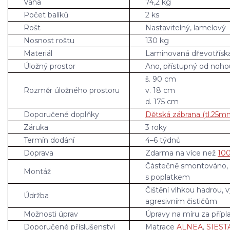
Váha
74,2 kg
Počet balíků
2 ks
Rošt
Nastavitelný, lamelový
Nosnost roštu
130 kg
Materiál
Laminovaná dřevotřísk
Úložný prostor
Ano, přístupný od noho
š. 90 cm
Rozměr úložného prostoru
v. 18 cm
d. 175 cm
Doporučené doplňky
Dětská zábrana (tl.25m
Záruka
3 roky
Termín dodání
4–6 týdnů
Doprava
Zdarma na více než
100
Částečně smontováno,
Montáž
s poplatkem
Čištění vlhkou hadrou, 
Údržba
agresivním čističům
Možnosti úprav
Úpravy na míru za přípl
Doporučené příslušenství
Matrace
ALNEA
,
SIEST