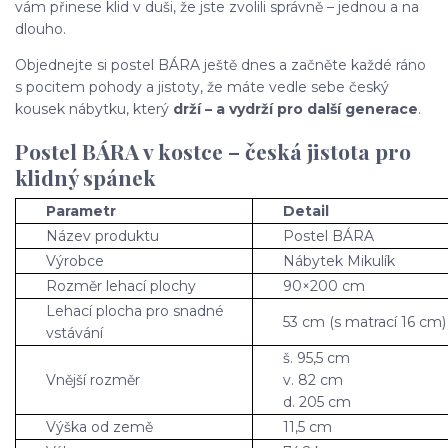
vám přinese klid v duši, že jste zvolili správně – jednou a na
dlouho.
Objednejte si postel BÁRA ještě dnes a začněte každé ráno
s pocitem pohody a jistoty, že máte vedle sebe český
kousek nábytku, který
drží – a vydrží pro další generace
.
Postel BÁRA v kostce – česká jistota pro
klidný spánek
Parametr
Detail
Název produktu
Postel BÁRA
Výrobce
Nábytek Mikulík
Rozměr lehací plochy
90×200 cm
Lehací plocha pro snadné
53 cm (s matrací 16 cm)
vstávání
š. 95,5 cm
Vnější rozměr
v. 82 cm
d. 205 cm
Výška od země
11,5 cm