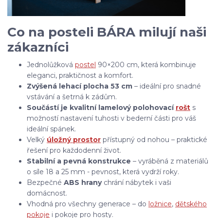
Co na posteli BÁRA milují naši
zákazníci
Jednolůžková
postel
90×200 cm, která kombinuje
eleganci, praktičnost a komfort.
Zvýšená lehací plocha 53 cm
– ideální pro snadné
vstávání a šetrná k zádům.
Součástí je kvalitní lamelový polohovací
rošt
s
možností nastavení tuhosti v bederní části pro váš
ideální spánek.
Velký
úložný prostor
přístupný od nohou – praktické
řešení pro každodenní život.
Stabilní a pevná konstrukce
– vyráběná z materiálů
o síle 18 a 25 mm - pevnost, která vydrží roky.
Bezpečné
ABS hrany
chrání nábytek i vaši
domácnost.
Vhodná pro všechny generace – do
ložnice
,
dětského
pokoje
i pokoje pro hosty.