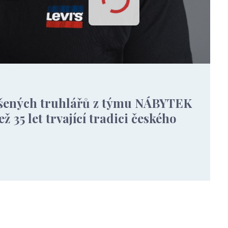
ušených truhlářů z týmu NÁBYTEK
ž 35 let trvající tradici českého