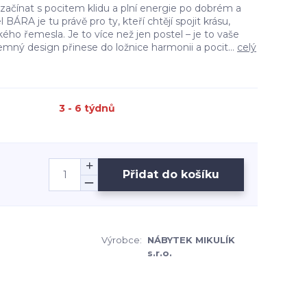
 začínat s pocitem klidu a plní energie po dobrém a
 BÁRA je tu právě pro ty, kteří chtějí spojit krásu,
kého řemesla. Je to více než jen postel – je to vaše
jemný design přinese do ložnice harmonii a pocit...
celý
3 - 6 týdnů
Přidat do košíku
Výrobce:
NÁBYTEK MIKULÍK
s.r.o.