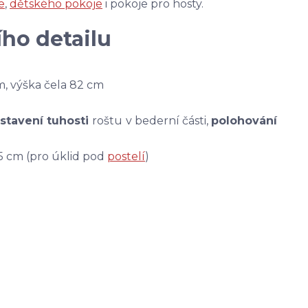
e
,
dětského pokoje
i pokoje pro hosty.
ho detailu
m, výška čela 82 cm
stavení tuhosti
roštu
v bederní části,
polohování
1,5 cm (pro úklid pod
postelí
)