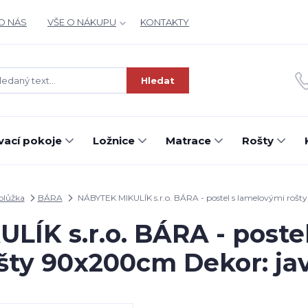
O NÁS
VŠE O NÁKUPU
KONTAKTY
Hledat
ací pokoje
Ložnice
Matrace
Rošty
olůžka
BÁRA
NÁBYTEK MIKULÍK s.r.o. BÁRA - postel s lamelovými rošt
ÍK s.r.o. BÁRA - poste
šty 90x200cm Dekor: ja