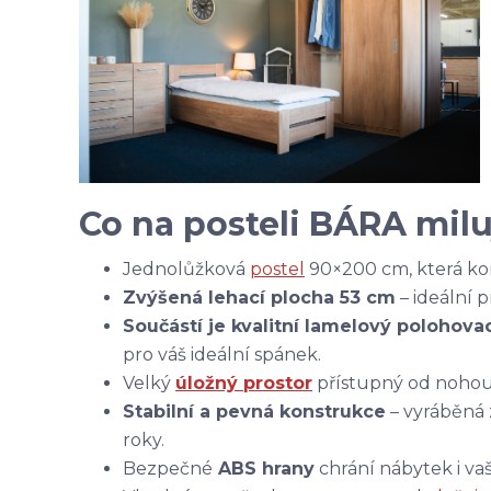
Co na posteli BÁRA miluj
Jednolůžková
postel
90×200 cm, která kom
Zvýšená lehací plocha 53 cm
– ideální 
Součástí je kvalitní lamelový polohova
pro váš ideální spánek.
Velký
úložný prostor
přístupný od nohou 
Stabilní a pevná konstrukce
– vyráběná z
roky.
Bezpečné
ABS hrany
chrání nábytek i va