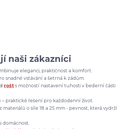
í naši zákazníci
binuje eleganci, praktičnost a komfort.
pro snadné vstávání a šetrná k zádům.
cí
rošt
s možností nastavení tuhosti v bederní části
– praktické řešení pro každodenní život.
 materiálů o síle 18 a 25 mm - pevnost, která vydrží
ši domácnost.