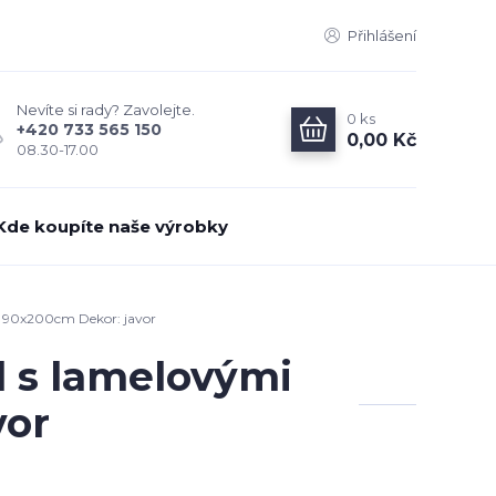
Přihlášení
Nevíte si rady? Zavolejte.
0
ks
+420 733 565 150
0,00 Kč
08.30-17.00
Kde koupíte naše výrobky
y 90x200cm Dekor: javor
l s lamelovými
vor