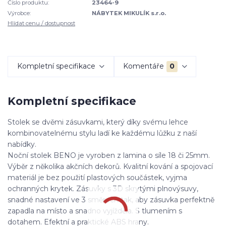
Číslo produktu:
23464-9
Výrobce:
NÁBYTEK MIKULÍK s.r.o.
Hlídat cenu / dostupnost
Kompletní specifikace
Komentáře
0
Kompletní specifikace
Stolek se dvěmi zásuvkami, který díky svému lehce
kombinovatelnému stylu ladí ke každému lůžku z naší
nabídky.
Noční stolek BENO je vyroben z lamina o síle 18 či 25mm.
Výběr z několika akčních dekorů. Kvalitní kování a spojovací
materiál je bez použití plastových součástek, vyjma
ochranných krytek. Zásuvky s 3D skrytými plnovýsuvy,
snadné nastavení ve 3 směrech tak, aby zásuvka perfektně
zapadla na místo a snadno vyjížděla. S tlumením s
dotahem. Efektní a praktické ABS hrany.