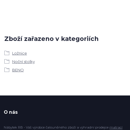
Zboží zařazeno v kategoriích
Ložnice
Noční stolky
BENO
O nás
Nábytek RB - Váš výrobce čalouněného zboží a výhradní prodejce
matrací