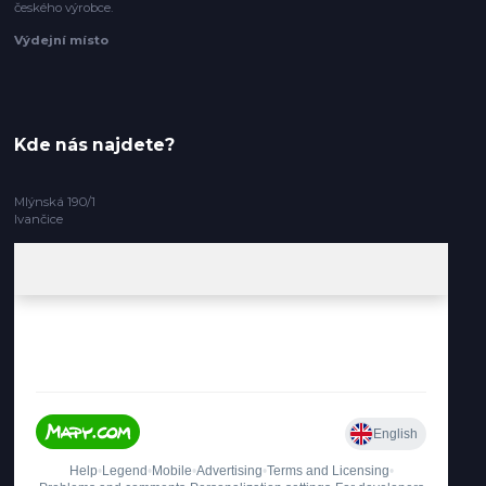
českého výrobce.
Výdejní místo
Kde nás najdete?
Mlýnská 190/1
Ivančice