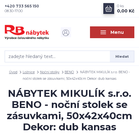
+420 733 565 150
0
ks
0,00 Kč
08.30-17.00
Menu
Hledat
Úvod
Ložnice
Noční stolky
BENO
NÁBYTEK MIKULÍK s.r.o. BENO -
noční stolek se zásuvkami, 50x42x40cm Dekor: dub kansas
NÁBYTEK MIKULÍK s.r.o.
BENO - noční stolek se
zásuvkami, 50x42x40cm
Dekor: dub kansas