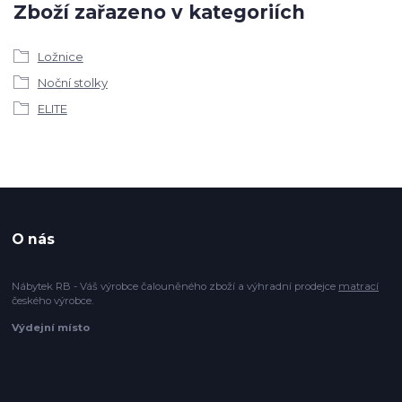
Zboží zařazeno v kategoriích
Ložnice
Noční stolky
ELITE
O nás
Nábytek RB - Váš výrobce čalouněného zboží a výhradní prodejce
matrací
českého výrobce.
Výdejní místo