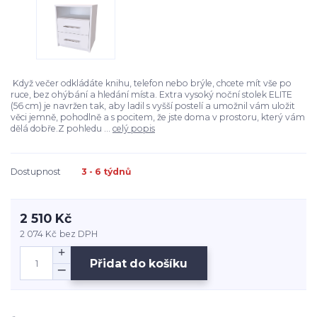
Když večer odkládáte knihu, telefon nebo brýle, chcete mít vše po
ruce, bez ohýbání a hledání místa. Extra vysoký noční stolek ELITE
(56 cm) je navržen tak, aby ladil s vyšší postelí a umožnil vám uložit
věci jemně, pohodlně a s pocitem, že jste doma v prostoru, který vám
dělá dobře.Z pohledu ...
celý popis
Dostupnost
3 - 6 týdnů
2 510 Kč
2 074 Kč
bez DPH
Přidat do košíku