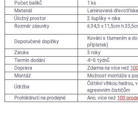
Počet balíků
1 ks
Materiál
Laminovaná dřevotřísk
Úložný prostor
2 šuplíky + nika
Rozměr zásuvky
š.34,5 v.11,5cm h.33,5c
Kování s tlumením a d
Doporučené doplňky
příplatek)
Záruka
3 roky
Termín dodání
4–6 týdnů
Doprava
Zdarma na více než
100
Montáž
Možnost montáže s po
Čištění vlhkou hadrou, 
Údržba
agresivním čističům
Prohlédnutí na prodejně
Ano, více než
100 prode