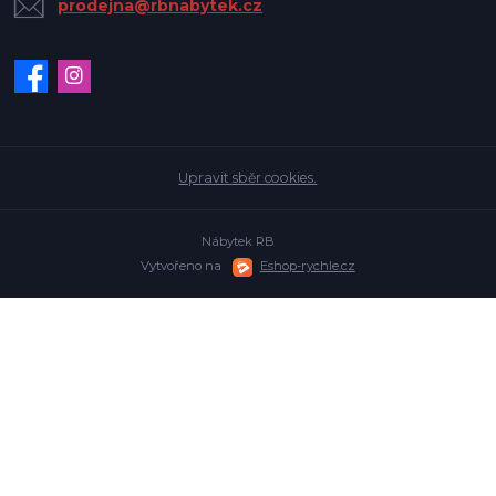
prodejna@rbnabytek.cz
Upravit sběr cookies.
Nábytek RB
Vytvořeno na
Eshop-rychle.cz