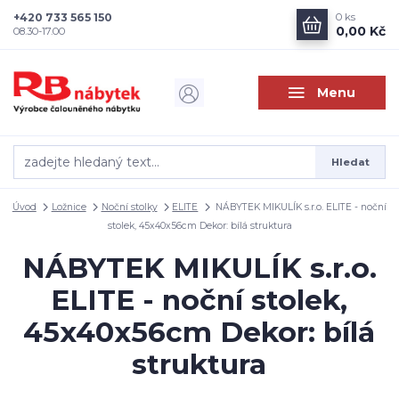
+420 733 565 150
0
ks
0,00 Kč
08.30-17.00
Menu
Hledat
Úvod
Ložnice
Noční stolky
ELITE
NÁBYTEK MIKULÍK s.r.o. ELITE - noční
stolek, 45x40x56cm Dekor: bílá struktura
NÁBYTEK MIKULÍK s.r.o.
ELITE - noční stolek,
45x40x56cm Dekor: bílá
struktura