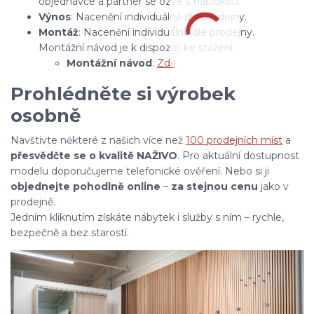
objednávce a partner se ozve s nabídkou.
Výnos
: Nacenění individuálně dle prodejny.
Montáž
: Nacenění individuálně dle prodejny.
Montážní návod je k dispozici ke stažení.
Montážní návod
:
Zde
Prohlédněte si výrobek
osobně
Navštivte některé z našich více než
100 prodejních míst
a
přesvědčte se o kvalitě NAŽIVO
. Pro aktuální dostupnost
modelu doporučujeme telefonické ověření. Nebo si ji
objednejte pohodlně online
–
za stejnou cenu
jako v
prodejně.
Jedním kliknutím získáte nábytek i služby s ním – rychle,
bezpečně a bez starostí.