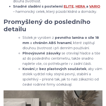
dlouhá životnost.
Snadné sladění s postelemi
ELITE
,
HERA
a
VARIO
– harmonický celek, který působí klidně a domácky.
Promyšlený do posledního
detailu
Stolek je vyroben z
pevného lamina o síle 18
mm
a
chráněn ABS hranami
, které zajišťují
dlouhou životnost i při denním používání.
Plnovýsuvné zásuvky
se otevírají hladce a tiše
až do posledního centimetru, takže snadno
najdete vše, co potřebujete i v zadní části.
Kování
je
bez plastových součástek
, aby vám
stolek vydržel roky stejně pevný, stabilní a
spolehlivý – přesně tak, jak to naši zákazníci od
české rodinné firmy očekávají.