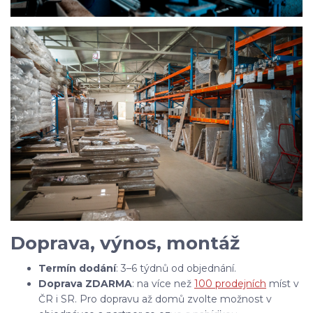
Doprava, výnos, montáž
Termín dodání
: 3–6 týdnů od objednání.
Doprava ZDARMA
: na více než
100 prodejních
míst v
ČR i SR. Pro dopravu až domů zvolte možnost v