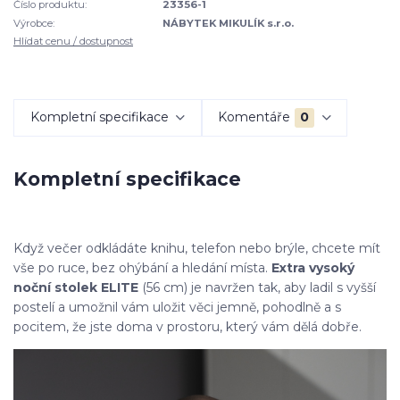
Číslo produktu:
23356-1
Výrobce:
NÁBYTEK MIKULÍK s.r.o.
Hlídat cenu / dostupnost
Kompletní specifikace
Komentáře
0
Kompletní specifikace
Když večer odkládáte knihu, telefon nebo brýle, chcete mít
vše po ruce, bez ohýbání a hledání místa.
Extra vysoký
noční stolek ELITE
(56 cm) je navržen tak, aby ladil s vyšší
postelí a umožnil vám uložit věci jemně, pohodlně a s
pocitem, že jste doma v prostoru, který vám dělá dobře.