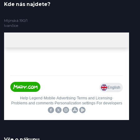
Kde nás najdete?
Mlýnská 190/1
Ivančice
Vše o nákupu