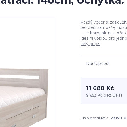
matraci: 140cm, Úchytk
Každý večer si zasloužít
bezpečí samozřejmostí
— je kompaktní, a přest
ideální volbou pro jednot
celý popis
Dostupnost
11 680 Kč
9 653 Kč
bez DPH
Číslo produktu:
23158-2