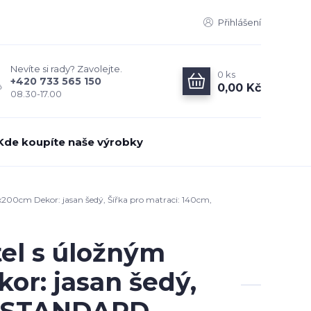
Přihlášení
Nevíte si rady? Zavolejte.
0
ks
+420 733 565 150
0,00 Kč
08.30-17.00
Kde koupíte naše výrobky
200cm Dekor: jasan šedý, Šířka pro matraci: 140cm,
tel s úložným
r: jasan šedý,