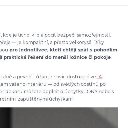
 kde je ticho, klid a pocit bezpečí samozřejmostí.
eje — je kompaktní, a přesto velkorysé. Díky
olbou
pro jednotlivce, kteří chtějí spát s pohodlím
ají praktické řešení do menší ložnice či pokoje
ulně a pevně. Lůžko je navíc dostupné ve
14
tkem vašeho interiéru — od světlých odstínů po
běr dekoru můžete doplnit o úchytky JONY nebo si
skrétními zapuštěnými úchytkami.