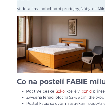
Vedoucí maloobchodní prodejny, Nábytek Mik
Co na posteli FABIE milu
Poctivé české
lůžko
, které v
ložnici
přinese
Zvýšená lehací plocha 52–56 cm (dle typ
Postel Fabie se dvěmi zásuvkami poskytne 