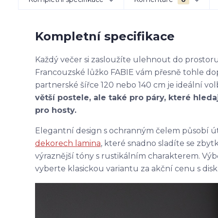
Kompletní specifikace
Každý večer si zasloužíte ulehnout do prostoru,
Francouzské lůžko FABIE vám přesně tohle dopř
partnerské šířce 120 nebo 140 cm je ideální v
větší postele, ale také pro páry, které hled
pro hosty.
Elegantní design s ochranným čelem působí út
dekorech lamina
, které snadno sladíte se zby
výraznější tóny s rustikálním charakterem. Vý
vyberte klasickou variantu za akční cenu s di