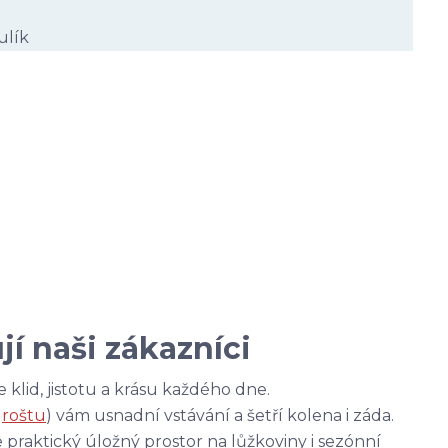
ulík
jí naši zákazníci
 klid, jistotu a krásu každého dne.
u
roštu
) vám usnadní vstávání a šetří kolena i záda.
praktický úložný prostor na lůžkoviny i sezónní