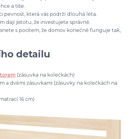
ce a tiše.
 pevnost, která vás podrží dlouhá léta.
 dají jistotu, že investujete správně.
 usnete s pocitem, že domov konečně funguje tak,
ho detailu
storem
(zásuvka na kolečkách)
m a dvěmi zásuvkami (zásuvky na kolečkách na
matrací 16 cm)