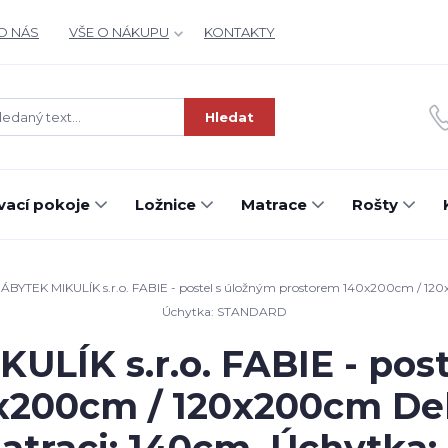
O NÁS
VŠE O NÁKUPU
KONTAKTY
Hledat
ací pokoje
Ložnice
Matrace
Rošty
ÁBYTEK MIKULÍK s.r.o. FABIE - postel s úložným prostorem 140x200cm / 120x
Úchytka: STANDARD
LÍK s.r.o. FABIE - pos
x200cm / 120x200cm Deko