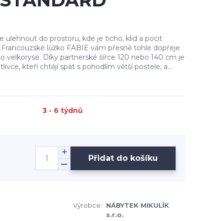
a: STANDARD
e ulehnout do prostoru, kde je ticho, klid a pocit
.Francouzské lůžko FABIE vám přesně tohle dopřeje
o velkorysé. Díky partnerské šířce 120 nebo 140 cm je
livce, kteří chtějí spát s pohodlím větší postele, a...
3 - 6 týdnů
Přidat do košíku
Výrobce:
NÁBYTEK MIKULÍK
s.r.o.