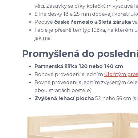
věci. Zásuvky se díky kolečkům vysouvá leh
Silné desky 18 a 25 mm dodávají konstrukci
Poctivé
české řemeslo
a
3letá záruka
vám
Fabie je přesně ten typ lůžka, na kterém
jak má.
Promyšlená do poslední
Partnerská šířka 120 nebo 140 cm
Rohové provedení s jedním
úložným pro
Rovné provedení s jedním zvýšeným čele
obou stranách postele)
Zvýšená lehací plocha
52 nebo 56 cm (s 