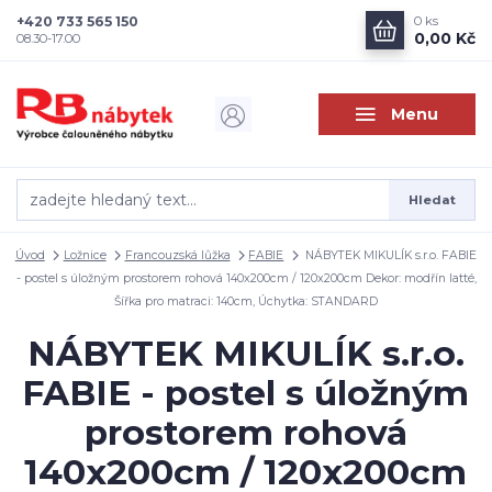
+420 733 565 150
0
ks
0,00 Kč
08.30-17.00
Menu
Hledat
Úvod
Ložnice
Francouzská lůžka
FABIE
NÁBYTEK MIKULÍK s.r.o. FABIE
- postel s úložným prostorem rohová 140x200cm / 120x200cm Dekor: modřín latté,
Šířka pro matraci: 140cm, Úchytka: STANDARD
NÁBYTEK MIKULÍK s.r.o.
FABIE - postel s úložným
prostorem rohová
140x200cm / 120x200cm