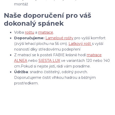
montáž
Naše doporučení pro váš
dokonalý spánek
Volba
roštu
a
matrace
.
Doporučujeme:
Lamelové rošty
pro vyšší komfort
(zvýší lehací plochu na 56 cm).
Laťkový rošt
s vyšší
nosností díky středovému podepření
Z matrací se k posteli FABIE krásně hodí
matrace
ALNEA
nebo
SIESTA LUX
ve variantách 120 nebo 140
cm.Pokud si nejste jistí, rádi vám poradíme.
Údržba
: snadno čistitelný, odolný povrch.
Doporučujeme čistit vlhkou hadrou a běžným
prostředkem.