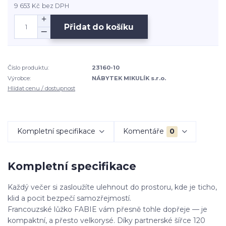
9 653 Kč
bez DPH
Přidat do košíku
Číslo produktu:
23160-10
Výrobce:
NÁBYTEK MIKULÍK s.r.o.
Hlídat cenu / dostupnost
Kompletní specifikace
Komentáře
0
Kompletní specifikace
Každý večer si zasloužíte ulehnout do prostoru, kde je ticho,
klid a pocit bezpečí samozřejmostí.
Francouzské lůžko FABIE vám přesně tohle dopřeje — je
kompaktní, a přesto velkorysé. Díky partnerské šířce 120