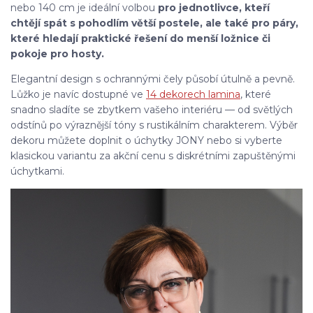
nebo 140 cm je ideální volbou
pro jednotlivce, kteří
chtějí spát s pohodlím větší postele, ale také pro páry,
které hledají praktické řešení do menší ložnice či
pokoje pro hosty.
Elegantní design s ochrannými čely působí útulně a pevně.
Lůžko je navíc dostupné ve
14 dekorech lamina
, které
snadno sladíte se zbytkem vašeho interiéru — od světlých
odstínů po výraznější tóny s rustikálním charakterem. Výběr
dekoru můžete doplnit o úchytky JONY nebo si vyberte
klasickou variantu za akční cenu s diskrétními zapuštěnými
úchytkami.