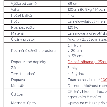
Výška od země
89 cm
Váha
120cm 80,9kg / 140cm 
Počet balíků
4 ks
Rošt
Lamelový/laťový - není
Nosnost roštu
120 kg
Materiál
Laminovaná dřevotřísk
Úložný prostor
Ano, 1x / 2x výsuvná zá
š. 116 cm
Rozměr úložného prostoru
v. 20 cm
hl. 58 cm
Doporučené doplňky
Dětská zábrana (tl.25m
Záruka
3 roky
Termín dodání
4–6 týdnů
Doprava
Zdarma na více než
100
Montáž
Demont. Možnost mont
Čištění vlhkou hadrou, 
Údržba
agresivním čističům
Možnosti úprav
Úpravy na míru za přípl