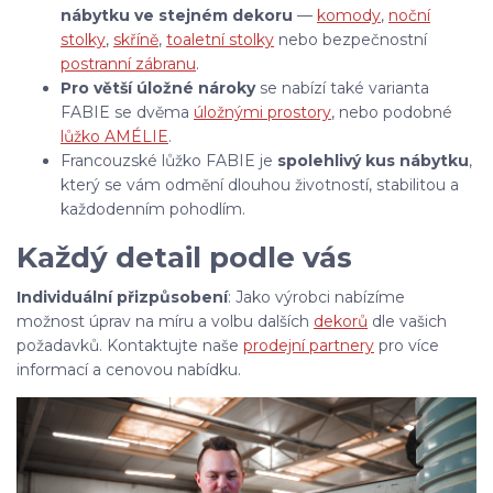
nábytku ve stejném dekoru
—
komody
,
noční
stolky
,
skříně
,
toaletní stolky
nebo bezpečnostní
postranní zábranu
.
Pro větší úložné nároky
se nabízí také varianta
FABIE se dvěma
úložnými prostory
, nebo podobné
lůžko AMÉLIE
.
Francouzské lůžko FABIE je
spolehlivý kus nábytku
,
který se vám odmění dlouhou životností, stabilitou a
každodenním pohodlím.
Každý detail podle vás
Individuální přizpůsobení
: Jako výrobci nabízíme
možnost úprav na míru a volbu dalších
dekorů
dle vašich
požadavků. Kontaktujte naše
prodejní partnery
pro více
informací a cenovou nabídku.