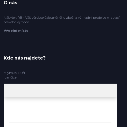
O nás
Nábytek RB - Váš výrobce čalouněného zboží a výhradní prodejce
matrací
českého výrobce.
Výdejní místo
Kde nás najdete?
Mlýnská 190/1
Ivančice