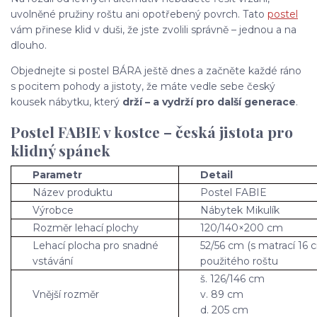
uvolněné pružiny roštu ani opotřebený povrch. Tato
postel
vám přinese klid v duši, že jste zvolili správně – jednou a na
dlouho.
Objednejte si postel BÁRA ještě dnes a začněte každé ráno
s pocitem pohody a jistoty, že máte vedle sebe český
kousek nábytku, který
drží – a vydrží pro další generace
.
Postel FABIE v kostce – česká jistota pro
klidný spánek
Parametr
Detail
Název produktu
Postel FABIE
Výrobce
Nábytek Mikulík
Rozměr lehací plochy
120/140×200 cm
Lehací plocha pro snadné
52/56 cm (s matrací 16 
vstávání
použitého roštu
š. 126/146 cm
Vnější rozměr
v. 89 cm
d. 205 cm