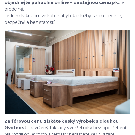
objednejte pohodlně online
–
za stejnou cenu
jako v
prodejně.
Jedním kliknutím získáte nábytek i služby s ním – rychle,
bezpečně a bez starostí.
Za férovou cenu získáte český výrobek s dlouhou
životností
, navržený tak, aby vydržel roky bez opotřebení.
Na rozdíl od levných alternativ nebudete řešit vrzání,