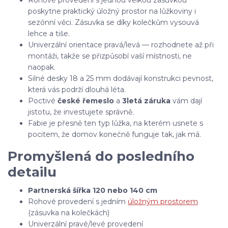
poskytne praktický úložný prostor na lůžkoviny i
sezónní věci. Zásuvka se díky kolečkům vysouvá
lehce a tiše.
Univerzální orientace pravá/levá — rozhodnete až při
montáži, takže se přizpůsobí vaší místnosti, ne
naopak.
Silné desky 18 a 25 mm dodávají konstrukci pevnost,
která vás podrží dlouhá léta.
Poctivé
české řemeslo
a
3letá záruka
vám dají
jistotu, že investujete správně.
Fabie je přesně ten typ lůžka, na kterém usnete s
pocitem, že domov konečně funguje tak, jak má.
Promyšlená do posledního
detailu
Partnerská šířka 120 nebo 140 cm
Rohové provedení s jedním
úložným prostorem
(zásuvka na kolečkách)
Univerzální pravé/levé provedení