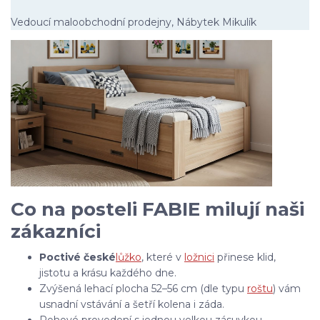
Vedoucí maloobchodní prodejny, Nábytek Mikulík
Co na posteli FABIE milují naši
zákazníci
Poctivé české
lůžko
, které v
ložnici
přinese klid,
jistotu a krásu každého dne.
Zvýšená lehací plocha 52–56 cm (dle typu
roštu
) vám
usnadní vstávání a šetří kolena i záda.
Rohové provedení s jednou velkou zásuvkou