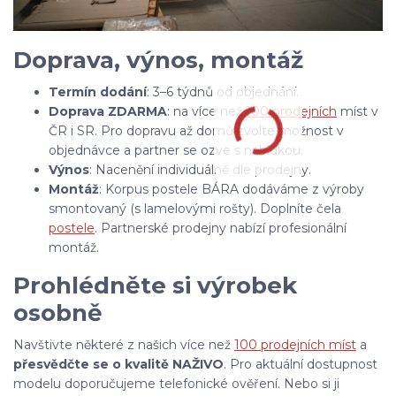
Doprava, výnos, montáž
Termín dodání
: 3–6 týdnů od objednání.
Doprava ZDARMA
: na více než
100 prodejních
míst v
ČR i SR. Pro dopravu až domů zvolte možnost v
objednávce a partner se ozve s nabídkou.
Výnos
: Nacenění individuálně dle prodejny.
Montáž
: Korpus postele BÁRA dodáváme z výroby
smontovaný (s lamelovými rošty). Doplníte čela
postele
. Partnerské prodejny nabízí profesionální
montáž.
Prohlédněte si výrobek
osobně
Navštivte některé z našich více než
100 prodejních míst
a
přesvědčte se o kvalitě NAŽIVO
. Pro aktuální dostupnost
modelu doporučujeme telefonické ověření. Nebo si ji