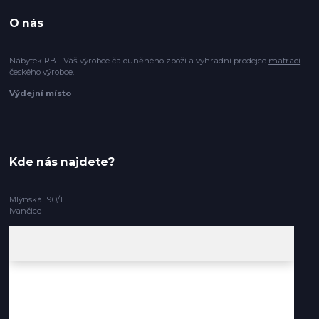
O nás
Nábytek RB - Váš výrobce čalouněného zboží a výhradní prodejce
matrací
českého výrobce.
Výdejní místo
Kde nás najdete?
Mlýnská 190/1
Ivančice