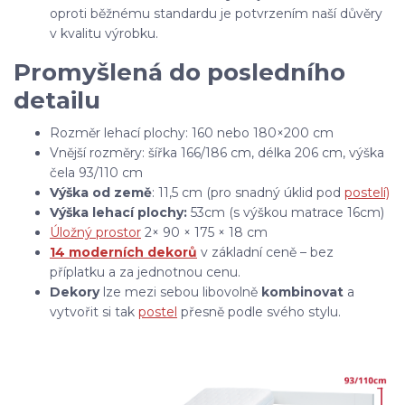
oproti běžnému standardu je potvrzením naší důvěry
v kvalitu výrobku.
Promyšlená do posledního
detailu
Rozměr lehací plochy: 160 nebo 180×200 cm
Vnější rozměry: šířka 166/186 cm, délka 206 cm, výška
čela 93/110 cm
Výška od země
: 11,5 cm (pro snadný úklid pod
postelí)
Výška lehací plochy:
53cm (s výškou matrace 16cm)
Úložný prostor
2× 90 × 175 × 18 cm
14 moderních dekorů
v základní ceně – bez
příplatku a za jednotnou cenu.
Dekory
lze mezi sebou libovolně
kombinovat
a
vytvořit si tak
postel
přesně podle svého stylu.