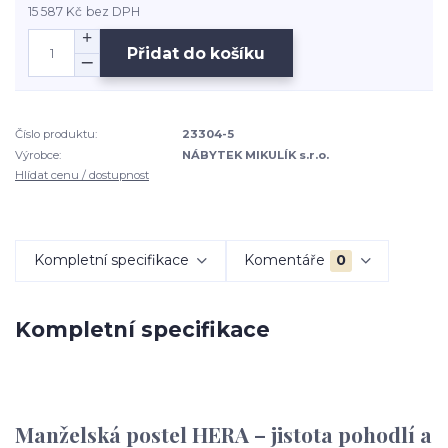
15 587 Kč
bez DPH
Přidat do košíku
Číslo produktu:
23304-5
Výrobce:
NÁBYTEK MIKULÍK s.r.o.
Hlídat cenu / dostupnost
Kompletní specifikace
Komentáře
0
Kompletní specifikace
Manželská postel HERA – jistota pohodlí a