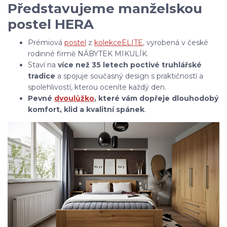
Představujeme manželskou
postel HERA
Prémiová
postel
z
kolekce
ELITE
, vyrobená v české
rodinné firmě NÁBYTEK MIKULÍK.
Staví na
více než 35 letech poctivé truhlářské
tradice
a spojuje současný design s praktičností a
spolehlivostí, kterou oceníte každý den.
Pevné
dvoulůžko
, které vám dopřeje dlouhodobý
komfort, klid a kvalitní spánek
.