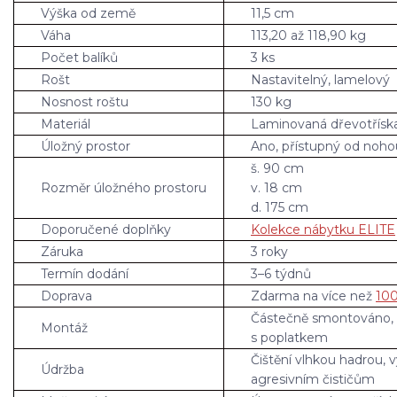
Výška od země
11,5 cm
Váha
113,20 až 118,90 kg
Počet balíků
3 ks
Rošt
Nastavitelný, lamelový
Nosnost roštu
130 kg
Materiál
Laminovaná dřevotřísk
Úložný prostor
Ano, přístupný od noho
š. 90 cm
Rozměr úložného prostoru
v. 18 cm
d. 175 cm
Doporučené doplňky
Kolekce nábytku ELITE
Záruka
3 roky
Termín dodání
3–6 týdnů
Doprava
Zdarma na více než
100
Částečně smontováno,
Montáž
s poplatkem
Čištění vlhkou hadrou, 
Údržba
agresivním čističům