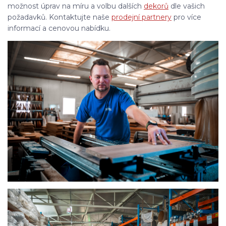
možnost úprav na míru a volbu dalších
dekorů
dle vašich
požadavků. Kontaktujte naše
prodejní partnery
pro více
informací a cenovou nabídku.