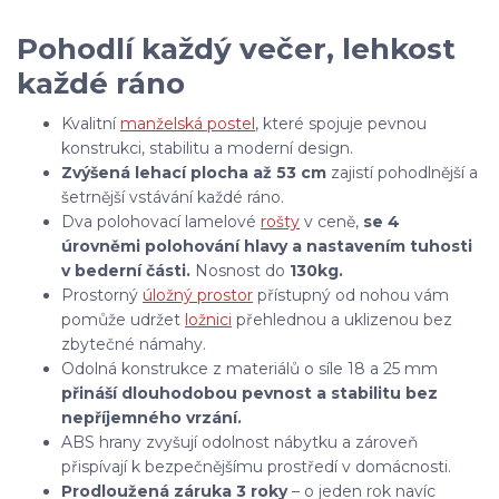
Pohodlí každý večer, lehkost
každé ráno
Kvalitní
manželská postel
, které spojuje pevnou
konstrukci, stabilitu a moderní design.
Zvýšená lehací plocha až 53 cm
zajistí pohodlnější a
šetrnější vstávání každé ráno.
Dva polohovací lamelové
rošty
v ceně,
se 4
úrovněmi polohování hlavy a nastavením tuhosti
v bederní části.
Nosnost do
130kg.
Prostorný
úložný prostor
přístupný od nohou vám
pomůže udržet
ložnici
přehlednou a uklizenou bez
zbytečné námahy.
Odolná konstrukce z materiálů o síle 18 a 25 mm
přináší dlouhodobou pevnost a stabilitu bez
nepříjemného vrzání.
ABS hrany zvyšují odolnost nábytku a zároveň
přispívají k bezpečnějšímu prostředí v domácnosti.
Prodloužená záruka 3 roky
– o jeden rok navíc