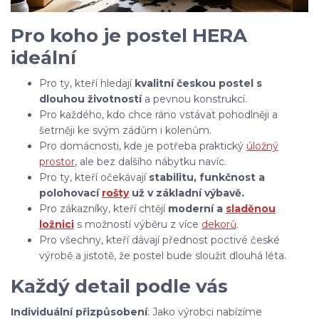
Pro koho je postel HERA
ideální
Pro ty, kteří hledají
kvalitní českou postel s
dlouhou životností
a pevnou konstrukcí.
Pro každého, kdo chce ráno vstávat pohodlněji a
šetrněji ke svým zádům i kolenům.
Pro domácnosti, kde je potřeba praktický
úložný
prostor
, ale bez dalšího nábytku navíc.
Pro ty, kteří očekávají
stabilitu, funkčnost a
polohovací
rošty
už v základní výbavě.
Pro zákazníky, kteří chtějí
moderní a
sladěnou
ložnici
s možností výběru z více
dekorů
.
Pro všechny, kteří dávají přednost poctivé české
výrobě a jistotě, že postel bude sloužit dlouhá léta.
Každý detail podle vás
Individuální přizpůsobení
: Jako výrobci nabízíme