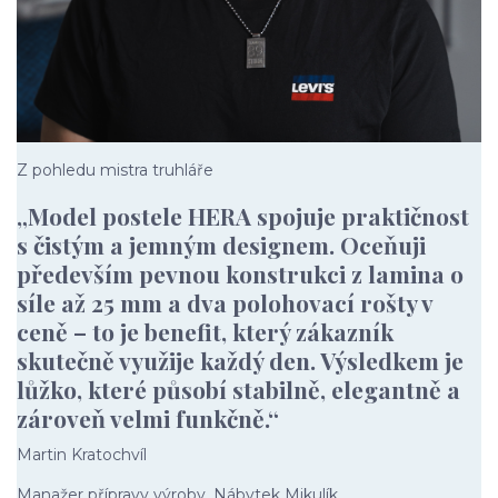
Z pohledu mistra truhláře
„Model postele HERA spojuje praktičnost
s čistým a jemným designem. Oceňuji
především pevnou konstrukci z lamina o
síle až 25 mm a dva polohovací rošty v
ceně – to je benefit, který zákazník
skutečně využije každý den. Výsledkem je
lůžko, které působí stabilně, elegantně a
zároveň velmi funkčně.“
Martin Kratochvíl
Manažer přípravy výroby, Nábytek Mikulík