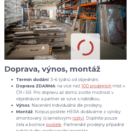
Doprava, výnos, montáž
Termín dodání
: 3–6 týdnů od objednání.
Doprava ZDARMA
: na více než
100 prodejních
míst v
ČR i SR. Pro dopravu až domů zvolte možnost v
objednávce a partner se ozve s nabídkou.
Výnos
: Nacenění individuálně dle prodejny.
Montáž
: Korpus postele HERA dodáváme z výroby
smontovaný (s lamelovými
rošty
). Doplníte pouze
čela a bočnice
postele
. Partnerské prodejny případně