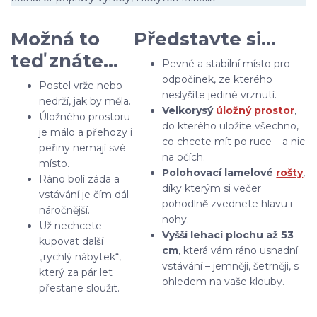
Možná to
Představte si…
teď znáte…
Pevné a stabilní místo pro
odpočinek, ze kterého
Postel vrže nebo
neslyšíte jediné vrznutí.
nedrží, jak by měla.
Velkorysý
úložný prostor
,
Úložného prostoru
do kterého uložíte všechno,
je málo a přehozy i
co chcete mít po ruce – a nic
peřiny nemají své
na očích.
místo.
Polohovací lamelové
rošty
,
Ráno bolí záda a
díky kterým si večer
vstávání je čím dál
pohodlně zvednete hlavu i
náročnější.
nohy.
Už nechcete
Vyšší lehací plochu až 53
kupovat další
cm
, která vám ráno usnadní
„rychlý nábytek“,
vstávání – jemněji, šetrněji, s
který za pár let
ohledem na vaše klouby.
přestane sloužit.