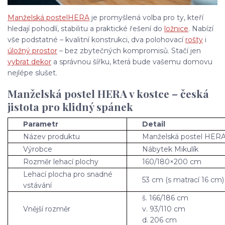
Manželská postel
HERA
je promyšlená volba pro ty, kteří
hledají pohodlí, stabilitu a praktické řešení do
ložnice
. Nabízí
vše podstatné – kvalitní konstrukci, dva polohovací
rošty
i
úložný prostor
– bez zbytečných kompromisů. Stačí jen
vybrat dekor
a správnou šířku, která bude vašemu domovu
nejlépe slušet.
Manželská postel HERA v kostce – česká
jistota pro klidný spánek
Parametr
Detail
Název produktu
Manželská postel HER
Výrobce
Nábytek Mikulík
Rozměr lehací plochy
160/180×200 cm
Lehací plocha pro snadné
53 cm (s matrací 16 cm)
vstávání
š. 166/186 cm
Vnější rozměr
v. 93/110 cm
d. 206 cm