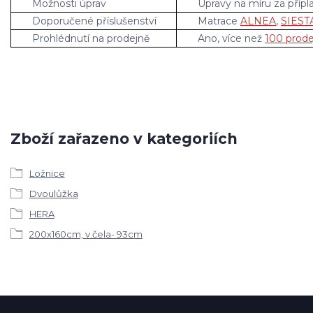
Možnosti úprav
Úpravy na míru za přípl
Doporučené příslušenství
Matrace
ALNEA
,
SIEST
Prohlédnutí na prodejně
Ano, více než
100 prode
Zboží zařazeno v kategoriích
Ložnice
Dvoulůžka
HERA
200x160cm, v.čela- 93cm