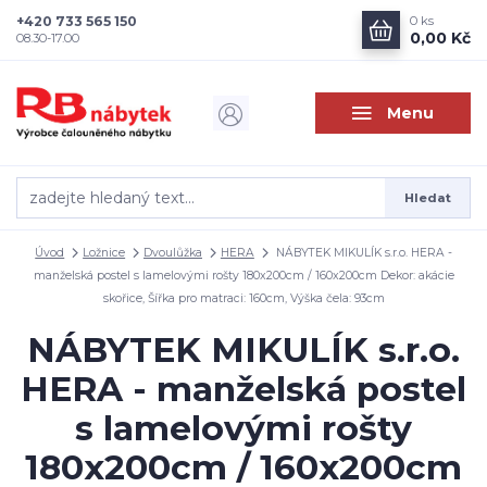
+420 733 565 150
0
ks
0,00 Kč
08.30-17.00
Menu
Hledat
Úvod
Ložnice
Dvoulůžka
HERA
NÁBYTEK MIKULÍK s.r.o. HERA -
manželská postel s lamelovými rošty 180x200cm / 160x200cm Dekor: akácie
skořice, Šířka pro matraci: 160cm, Výška čela: 93cm
NÁBYTEK MIKULÍK s.r.o.
HERA - manželská postel
s lamelovými rošty
180x200cm / 160x200cm