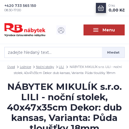
+420 733 565 150
0
ks
0,00 Kč
08.30-17.00
Menu
Hledat
Úvod
Ložnice
Noční stolky
LILI
NÁBYTEK MIKULÍK s.r.o. LILI - noční
stolek, 40x47x35cm Dekor: dub kansas, Varianta: Půda tloušťky 18mm
NÁBYTEK MIKULÍK s.r.o.
LILI - noční stolek,
40x47x35cm Dekor: dub
kansas, Varianta: Půda
tloušťky 18mm