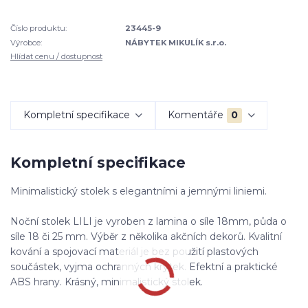
Číslo produktu:
23445-9
Výrobce:
NÁBYTEK MIKULÍK s.r.o.
Hlídat cenu / dostupnost
Kompletní specifikace
Komentáře
0
Kompletní specifikace
Minimalistický stolek s elegantními a jemnými liniemi.
Noční stolek LILI je vyroben z lamina o síle 18mm, půda o
síle 18 či 25 mm. Výběr z několika akčních dekorů. Kvalitní
kování a spojovací materiál je bez použití plastových
součástek, vyjma ochranných krytek. Efektní a praktické
ABS hrany. Krásný, minimalistický stolek.