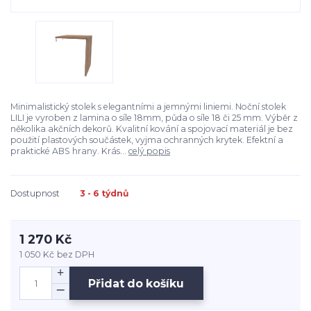
Minimalistický stolek s elegantními a jemnými liniemi. Noční stolek
LILI je vyroben z lamina o síle 18mm, půda o síle 18 či 25 mm. Výběr z
několika akčních dekorů. Kvalitní kování a spojovací materiál je bez
použití plastových součástek, vyjma ochranných krytek. Efektní a
praktické ABS hrany. Krás...
celý popis
Dostupnost
3 - 6 týdnů
1 270 Kč
1 050 Kč
bez DPH
Přidat do košíku