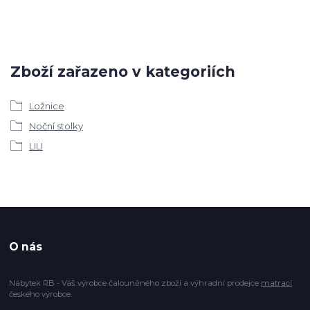
Zboží zařazeno v kategoriích
Ložnice
Noční stolky
LILI
O nás
Nábytek RB - Váš výrobce čalouněného zboží a výhradní prodejce
matrací
českého výrobce.