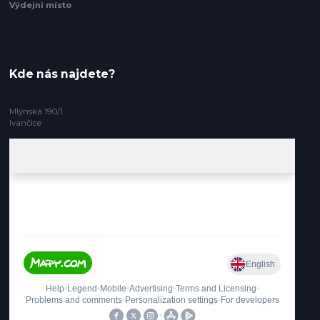
Výdejní místo
Kde nás najdete?
Mlýnská 190/1
Ivančice