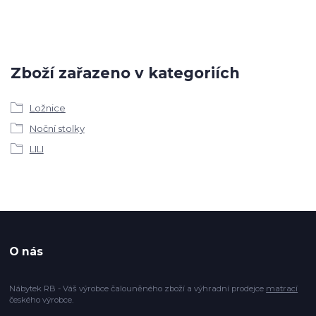
Zboží zařazeno v kategoriích
Ložnice
Noční stolky
LILI
O nás
Nábytek RB - Váš výrobce čalouněného zboží a výhradní prodejce
matrací
českého výrobce.