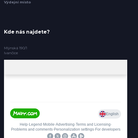
Výdejní místo
Kde nás najdete?
Mlýnská 190/1
Ivančice