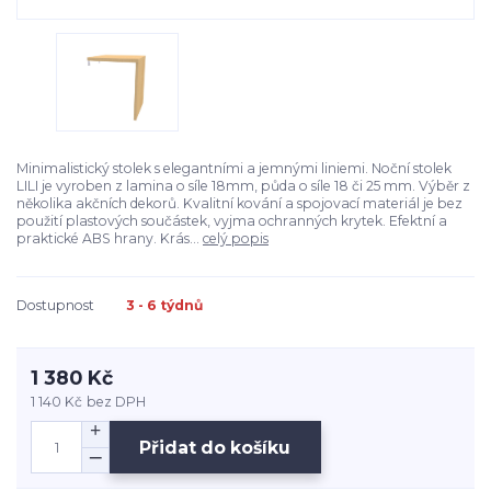
Minimalistický stolek s elegantními a jemnými liniemi. Noční stolek
LILI je vyroben z lamina o síle 18mm, půda o síle 18 či 25 mm. Výběr z
několika akčních dekorů. Kvalitní kování a spojovací materiál je bez
použití plastových součástek, vyjma ochranných krytek. Efektní a
praktické ABS hrany. Krás...
celý popis
Dostupnost
3 - 6 týdnů
1 380 Kč
1 140 Kč
bez DPH
Přidat do košíku