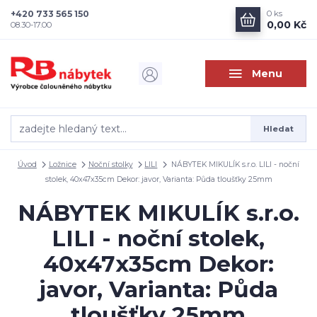
+420 733 565 150
0
ks
0,00 Kč
08.30-17.00
Menu
Hledat
Úvod
Ložnice
Noční stolky
LILI
NÁBYTEK MIKULÍK s.r.o. LILI - noční
stolek, 40x47x35cm Dekor: javor, Varianta: Půda tloušťky 25mm
NÁBYTEK MIKULÍK s.r.o.
LILI - noční stolek,
40x47x35cm Dekor:
javor, Varianta: Půda
tloušťky 25mm