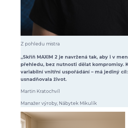
Z pohledu mistra
„Sk
ř
í
ň MAXIM 2 je navržená tak, aby i v men
p
řehledu, bez nutnosti dělat kompromisy. 
variabilní vnit
řn
í uspo
ř
ádání
– m
á jediný cíl
usnad
ňovala život.
Martin Kratochvíl
Manažer výroby, Nábytek Mikulík