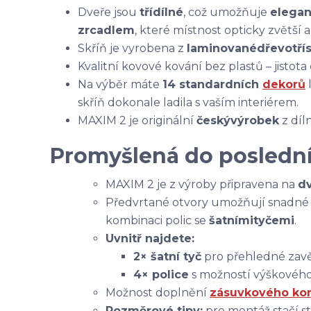
Dveře jsou
třídílné
, což umožňuje
elegan
zrcadlem
, které místnost opticky zvětší a
Skříň je vyrobena z
laminované
dřevotří
Kvalitní kovové kování bez plastů – jistota
Na výběr máte
14 standardních
dekorů
skříň dokonale ladila s vaším interiérem.
MAXIM 2 je originální
český
výrobek
z díl
Promyšlená do poslední
MAXIM 2 je z výroby připravena na
dv
Předvrtané otvory umožňují snadn
kombinaci polic se
šatními
tyčemi
.
Uvnitř najdete:
2× šatní tyč
pro přehledné zavě
4× police
s možností výškového
Možnost doplnění
zásuvkového kon
Rozměrové tipy:
pro montáž stačí st