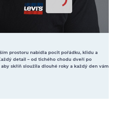
š
ím prostoru nabídla pocit po
ř
ádku, klidu a
Každ
ý detail
– od tich
ého chodu dve
ř
í po
: aby sk
ř
í
ň sloužila dlouh
é roky a ka
žd
ý den vám