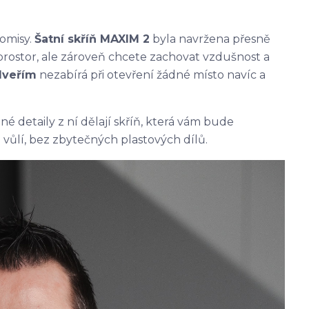
omisy.
Šatní skříň MAXIM 2
byla navržena přesně
rostor, ale zároveň chcete zachovat vzdušnost a
dveřím
nezabírá při otevření žádné místo navíc a
é detaily z ní dělají skříň, která vám bude
z vůlí, bez zbytečných plastových dílů.