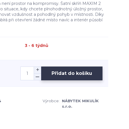
není prostor na kompromisy. Šatní skříň MAXIM 2
ro situace, kdy chcete plnohodnotný úložný prostor,
hovat vzdušnost a pohodlný pohyb v místnosti. Díky
á při otevření žádné místo navíc a interiér působí
3 - 6 týdnů
Přidat do košíku
4
Výrobce:
NÁBYTEK MIKULÍK
s.r.o.