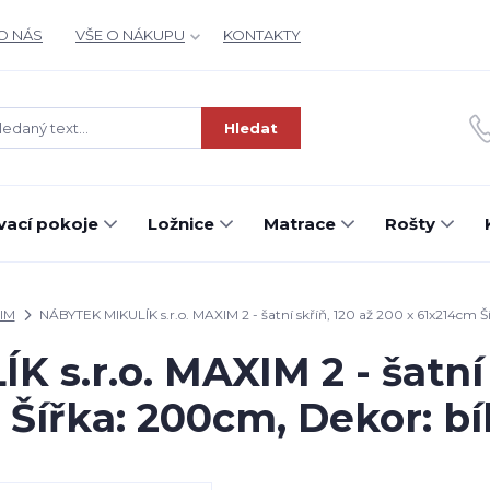
O NÁS
VŠE O NÁKUPU
KONTAKTY
Hledat
ací pokoje
Ložnice
Matrace
Rošty
IM
NÁBYTEK MIKULÍK s.r.o. MAXIM 2 - šatní skříň, 120 až 200 x 61x214cm Ší
s.r.o. MAXIM 2 - šatní 
Šířka: 200cm, Dekor: bí