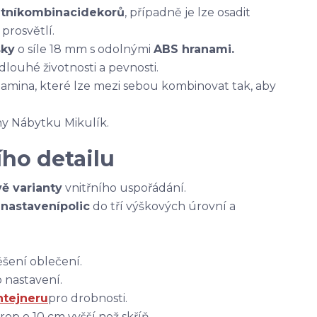
tní
kombinaci
dekorů
, případně je lze osadit
 prosvětlí.
sky
o síle 18 mm s odolnými
ABS hranami.
 dlouhé životnosti a pevnosti.
lamina, které lze mezi sebou kombinovat tak, aby
ny Nábytku Mikulík.
ho detailu
ě varianty
vnitřního uspořádání.
é
nastavení
polic
do tří výškových úrovní a
šení oblečení.
 nastavení.
tejneru
pro drobnosti.
rop o 10 cm vyšší než skříň.