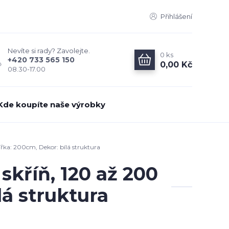
Přihlášení
Nevíte si rady? Zavolejte.
0
ks
+420 733 565 150
0,00 Kč
08.30-17.00
Kde koupíte naše výrobky
řka: 200cm, Dekor: bílá struktura
skříň, 120 až 200
lá struktura