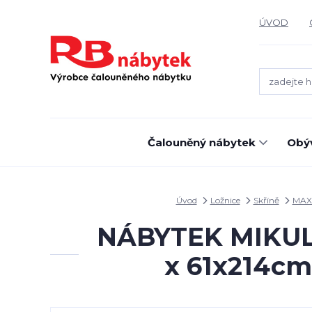
ÚVOD
Čalouněný nábytek
Obýv
Úvod
Ložnice
Skříně
MAX
NÁBYTEK MIKULÍK 
x 61x214cm 