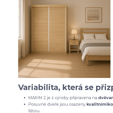
Variabilita, která se př
MAXIM 2 je z výroby připravena na
dvě
var
Posuvné dveře jsou osazeny
kvalitními
ko
lištou.