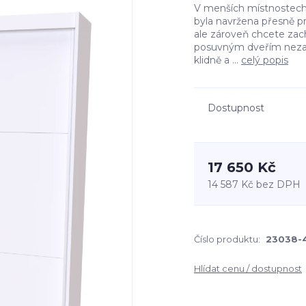
V menších místnostech 
byla navržena přesně p
ale zároveň chcete zac
posuvným dveřím nezabír
klidně a ...
celý popis
Dostupnost
17 650 Kč
14 587 Kč
bez DPH
Číslo produktu:
23038-
Hlídat cenu / dostupnost