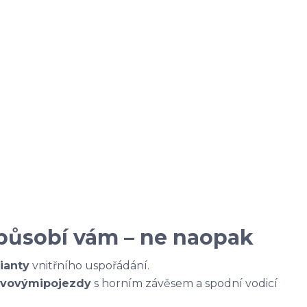
izpůsobí vám – ne naopak
ianty
vnitřního uspořádání.
vovými
pojezdy
s horním závěsem a spodní vodicí