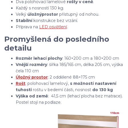
Dva polohovací lamelové
rošty v ceně
.
Každý s nosností 130 kg.
Velký
úložný
prostor
přístupný od nohou.
Stabilní
konstrukce bez vrzání.
Příprava na
LED osvětlení
.
Promyšlená do posledního
detailu
Rozměr lehací plochy
: 160×200 cm a 180×200 cm
Vnější rozměry
: šířka 185/165 cm, délka 205 cm, výška
čela 110 cm
Úložný prostor
: 2 oddělené 88×175 cm
Rošt
: polohovací lamelový,
s možností nastavení
tuhosti
roštu
v bederní části, nosnost
do 130 kg
Výška od země
: 41,5 cm (lehací plocha bez matrace).
Postel stojí na podlaze.