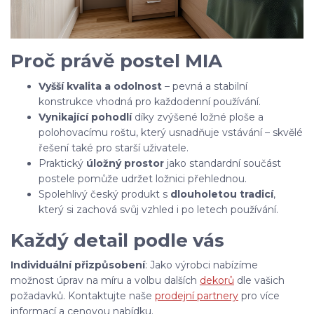
Proč právě postel MIA
Vyšší kvalita a odolnost
– pevná a stabilní
konstrukce vhodná pro každodenní používání.
Vynikající pohodlí
díky zvýšené ložné ploše a
polohovacímu roštu, který usnadňuje vstávání – skvělé
řešení také pro starší uživatele.
Praktický
úložný prostor
jako standardní součást
postele pomůže udržet ložnici přehlednou.
Spolehlivý český produkt s
dlouholetou tradicí
,
který si zachová svůj vzhled i po letech používání.
Každý detail podle vás
Individuální přizpůsobení
: Jako výrobci nabízíme
možnost úprav na míru a volbu dalších
dekorů
dle vašich
požadavků. Kontaktujte naše
prodejní partnery
pro více
informací a cenovou nabídku.