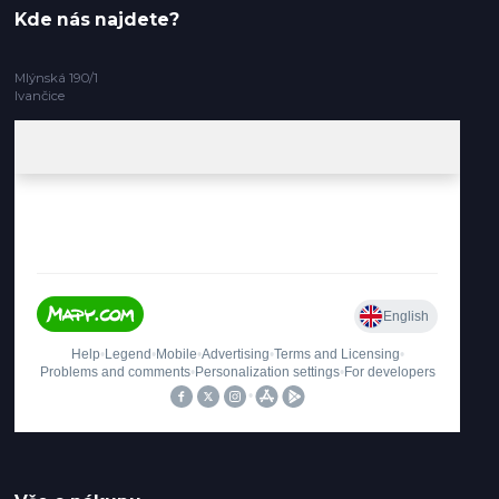
Kde nás najdete?
Mlýnská 190/1
Ivančice