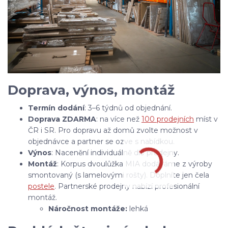
Doprava, výnos, montáž
Termín dodání
: 3–6 týdnů od objednání.
Doprava ZDARMA
: na více než
100 prodejních
míst v
ČR i SR. Pro dopravu až domů zvolte možnost v
objednávce a partner se ozve s nabídkou.
Výnos
: Nacenění individuálně dle prodejny.
Montáž
: Korpus dvoulůžka MIA dodáváme z výroby
smontovaný (s lamelovými rošty). Doplníte jen čela
postele
. Partnerské prodejny nabízí profesionální
montáž.
Náročnost montáže:
lehká