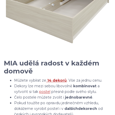
MIA udělá radost v každém
domově
Můžete vybírat ze
14 dekorů
. Vše za jednu cenu.
Dekory lze mezi sebou libovolně
kombinovat
a
vytvořit si tak
postel
přesně podle svého stylu.
Čelo postele můžete zvolit i
jednobarevné
.
Pokud toužíte po opravdu jedinečném vzhledu,
dokážeme vyrobit postel i v
dalších
dekorech
od
českých i evropských dodavatelů.