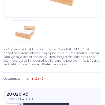
Každý den s větší lehkostí a komfortemDvoulůžko MIA přináší
pohodlné a klidné vstávání díky výšce lůžka 58 cm (s matrací 20 cm).
Tato výška je ideální pro osoby, které chtějí šetřit záda a kolena a
ocení jistotu stabilního dosednutí i snadného postavení – každý den s
větší lehkostí a komfortem.Poste...
celý popis
Dostupnost
3 - 6 týdnů
20 020 Kč
16 545 Kč
bez DPH