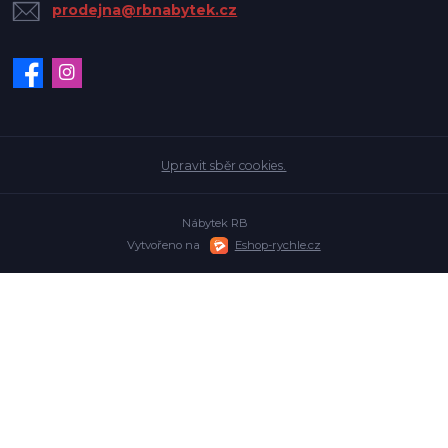
prodejna@rbnabytek.cz
Upravit sběr cookies.
Nábytek RB
Vytvořeno na
Eshop-rychle.cz