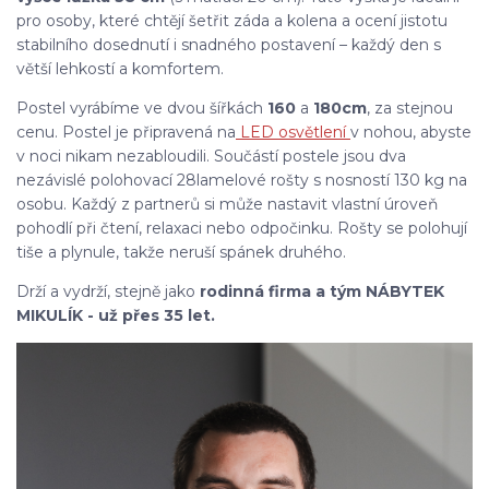
pro osoby, které chtějí šetřit záda a kolena a ocení jistotu
stabilního dosednutí i snadného postavení – každý den s
větší lehkostí a komfortem.
Postel vyrábíme ve dvou šířkách
160
a
180
cm
, za stejnou
cenu. Postel je připravená na
LED osvětlení
v nohou, abyste
v noci nikam nezabloudili. Součástí postele jsou dva
nezávislé polohovací 28lamelové rošty s nosností 130 kg na
osobu. Každý z partnerů si může nastavit vlastní úroveň
pohodlí při čtení, relaxaci nebo odpočinku. Rošty se polohují
tiše a plynule, takže neruší spánek druhého.
Drží a vydrží, stejně jako
rodinná firma a tým NÁBYTEK
MIKULÍK - už přes 35 let.