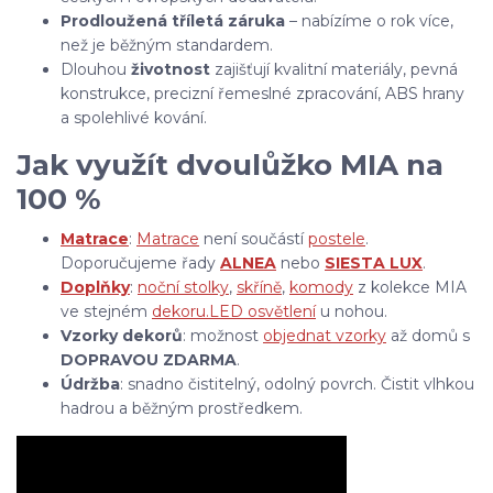
Prodloužená tříletá záruka
– nabízíme o rok více,
než je běžným standardem.
Dlouhou
životnost
zajišťují kvalitní materiály, pevná
konstrukce, precizní řemeslné zpracování, ABS hrany
a spolehlivé kování.
Jak využít dvoulůžko MIA na
100 %
Matrace
:
Matrace
není součástí
postele
.
Doporučujeme řady
ALNEA
nebo
SIESTA LUX
.
Doplňky
:
noční stolky
,
skříně
,
komody
z kolekce MIA
ve stejném
dekoru.
LED osvětlení
u nohou.
Vzorky dekorů
: možnost
objednat vzorky
až domů s
DOPRAVOU ZDARMA
.
Údržba
: snadno čistitelný, odolný povrch. Čistit vlhkou
hadrou a běžným prostředkem.