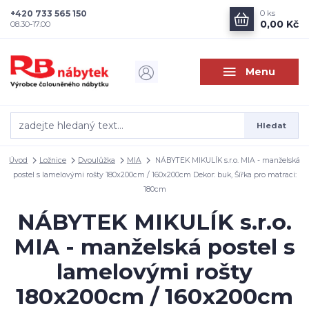
+420 733 565 150
0
ks
0,00 Kč
08.30-17.00
Menu
Hledat
Úvod
Ložnice
Dvoulůžka
MIA
NÁBYTEK MIKULÍK s.r.o. MIA - manželská
postel s lamelovými rošty 180x200cm / 160x200cm Dekor: buk, Šířka pro matraci:
180cm
NÁBYTEK MIKULÍK s.r.o.
MIA - manželská postel s
lamelovými rošty
180x200cm / 160x200cm