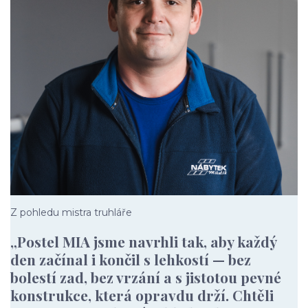
Z pohledu mistra truhláře
„Postel MIA jsme navrhli tak, aby každý
den začínal i končil s lehkostí — bez
bolestí zad, bez vrzání a s jistotou pevné
konstrukce, která opravdu drží. Chtěli