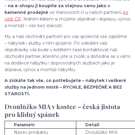
–
na e-shopu ji koupíte za stejnou cenu jako v
kamenné prodejně
ve Vranovicích či u našich partnerů
po
celé ČR
. Jedním klikem si můžete objednat i dopravu, výnos
a montáž – vše bez starostí.
My a naši obchodní partneři pro vás společně vše zajistíme
– nábytek i služby s ním spojené. Po odeslání vaší
objednávky vás bude v krátkém čase kontaktovat náš
obchodní partner, kterého jste si zvolili, a dohodne se s vámi
na dodávce nábytku i doprovodných službách jako je
doprava, výnos a montáž nábytku.
A získáte tak vše, co potřebujete – nábytek i veškeré
služby na jednom místě – RYCHLE, BEZPEČNĚ A BEZ
STAROSTÍ.
Dvoulůžko MIA v kostce – česká jistota
pro klidný spánek
Parametr
Detail
Název produktu
Dvoulůžko MIA