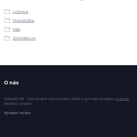
Ložnice
Dvoulůžka
MIA
200x180cm
O nás
Nábytek RB - Váš výrobce čalouněného zboží a výhradní prodejce
matrací
českého výrobce.
Výdejní místo