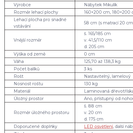
Výrobce
Nábytek Mikulík
Rozměr lehací plochy
160×200 cm, 180×200
Lehací plocha pro snadné
58 cm (s matrací 20 cm
vstávání
š. 165/185 cm
Vnější rozměr
v. 41,5/110 cm
d. 205 cm
Výška od země
0 cm
Váha
125,70 až 138,3 kg
Počet balíků
3 ks
Rošt
Nastavitelný, lamelový
Nosnost roštu
130 kg
Materiál
Laminovaná dřevotřísk
Úložný prostor
Ano, přístupný od noho
š. 88 cm
Rozměr úložného prostoru
v. 20 cm
d. 175 cm
Doporučené doplňky
LED osvětlení
, další ná