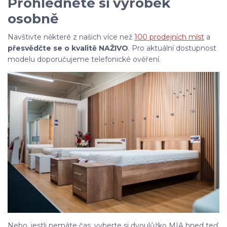
Prohlédněte si výrobek
osobně
Navštivte některé z našich více než
100 prodejních míst
a
přesvědčte se o kvalitě NAŽIVO
. Pro aktuální dostupnost
modelu doporučujeme telefonické ověření.
Nebo, jestli nemáte čas, vyberte si dvoulůžko MIA hned teď