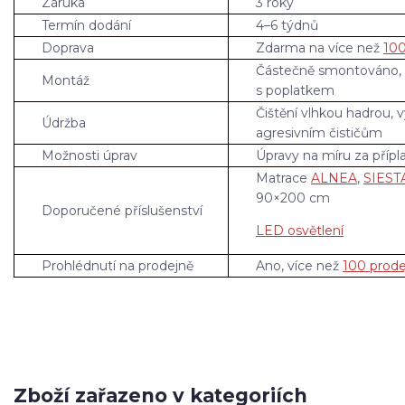
Záruka
3 roky
Termín dodání
4–6 týdnů
Doprava
Zdarma na více než
100
Částečně smontováno,
Montáž
s poplatkem
Čištění vlhkou hadrou, 
Údržba
agresivním čističům
Možnosti úprav
Úpravy na míru za přípl
Matrace
ALNEA
,
SIEST
90×200 cm
Doporučené příslušenství
LED osvětlení
Prohlédnutí na prodejně
Ano, více než
100 prode
Zboží zařazeno v kategoriích