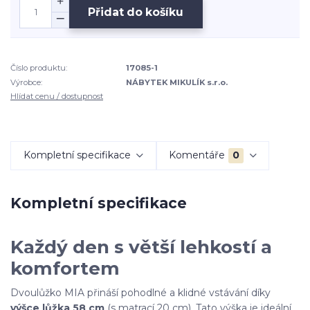
Přidat do košíku
Číslo produktu:
17085-1
Výrobce:
NÁBYTEK MIKULÍK s.r.o.
Hlídat cenu / dostupnost
Kompletní specifikace
Komentáře
0
Kompletní specifikace
Každý den s větší lehkostí a
komfortem
Dvoulůžko MIA přináší pohodlné a klidné vstávání díky
výšce lůžka 58 cm
(s matrací 20 cm). Tato výška je ideální