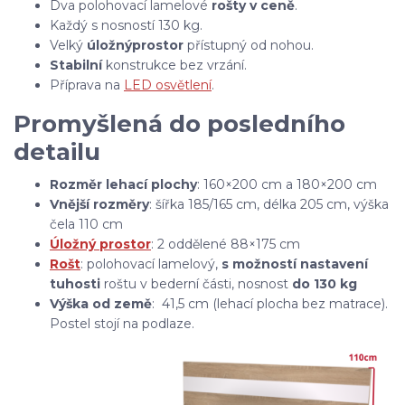
Dva polohovací lamelové
rošty v ceně
.
Každý s nosností 130 kg.
Velký
úložný
prostor
přístupný od nohou.
Stabilní
konstrukce bez vrzání.
Příprava na
LED osvětlení
.
Promyšlená do posledního
detailu
Rozměr lehací plochy
: 160×200 cm a 180×200 cm
Vnější rozměry
: šířka 185/165 cm, délka 205 cm, výška
čela 110 cm
Úložný prostor
: 2 oddělené 88×175 cm
Rošt
: polohovací lamelový,
s možností nastavení
tuhosti
roštu
v bederní části, nosnost
do 130 kg
Výška od země
: 41,5 cm (lehací plocha bez matrace).
Postel stojí na podlaze.