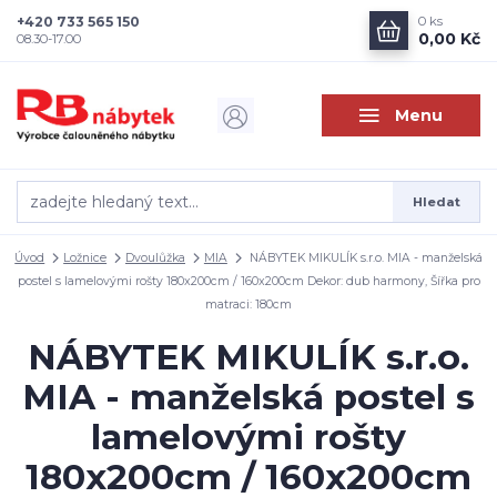
+420 733 565 150
0
ks
0,00 Kč
08.30-17.00
Menu
Hledat
Úvod
Ložnice
Dvoulůžka
MIA
NÁBYTEK MIKULÍK s.r.o. MIA - manželská
postel s lamelovými rošty 180x200cm / 160x200cm Dekor: dub harmony, Šířka pro
matraci: 180cm
NÁBYTEK MIKULÍK s.r.o.
MIA - manželská postel s
lamelovými rošty
180x200cm / 160x200cm