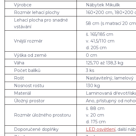
Výrobce
Nábytek Mikulík
Rozměr lehací plochy
160×200 cm, 180×200
Lehací plocha pro snadné
58 cm (s matrací 20 cm
vstávání
š. 165/185 cm
Vnější rozměr
v. 41,5/110 cm
d. 205 cm
Výška od země
0 cm
Váha
125,70 až 138,3 kg
Počet balíků
3 ks
Rošt
Nastavitelný, lamelový
Nosnost roštu
130 kg
Materiál
Laminovaná dřevotřísk
Úložný prostor
Ano, přístupný od noho
š. 88 cm
Rozměr úložného prostoru
v. 20 cm
d. 175 cm
Doporučené doplňky
LED osvětlení
, další ná