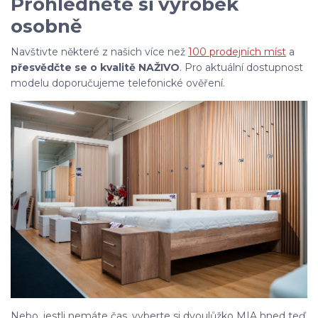
Prohlédněte si výrobek
osobně
Navštivte některé z našich více než
100 prodejních míst
a
přesvědčte se o kvalitě NAŽIVO
. Pro aktuální dostupnost
modelu doporučujeme telefonické ověření.
Nebo, jestli nemáte čas, vyberte si dvoulůžko MIA hned teď