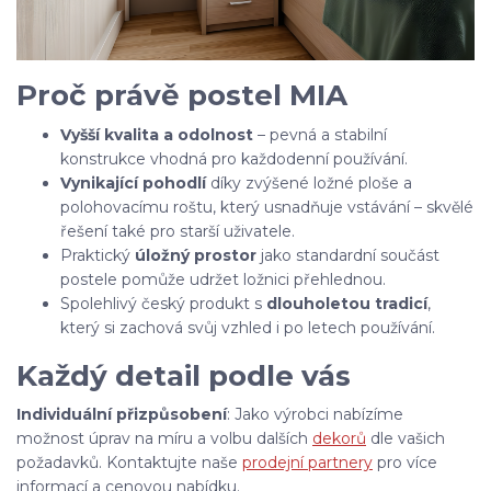
Proč právě postel MIA
Vyšší kvalita a odolnost
– pevná a stabilní
konstrukce vhodná pro každodenní používání.
Vynikající pohodlí
díky zvýšené ložné ploše a
polohovacímu roštu, který usnadňuje vstávání – skvělé
řešení také pro starší uživatele.
Praktický
úložný prostor
jako standardní součást
postele pomůže udržet ložnici přehlednou.
Spolehlivý český produkt s
dlouholetou tradicí
,
který si zachová svůj vzhled i po letech používání.
Každý detail podle vás
Individuální přizpůsobení
: Jako výrobci nabízíme
možnost úprav na míru a volbu dalších
dekorů
dle vašich
požadavků. Kontaktujte naše
prodejní partnery
pro více
informací a cenovou nabídku.