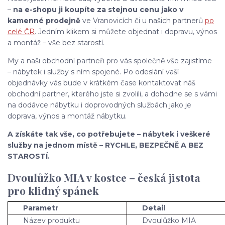
–
na e-shopu ji koupíte za stejnou cenu jako v
kamenné prodejně
ve Vranovicích či u našich partnerů
po
celé ČR
. Jedním klikem si můžete objednat i dopravu, výnos
a montáž – vše bez starostí.
My a naši obchodní partneři pro vás společně vše zajistíme
– nábytek i služby s ním spojené. Po odeslání vaší
objednávky vás bude v krátkém čase kontaktovat náš
obchodní partner, kterého jste si zvolili, a dohodne se s vámi
na dodávce nábytku i doprovodných službách jako je
doprava, výnos a montáž nábytku.
A získáte tak vše, co potřebujete – nábytek i veškeré
služby na jednom místě – RYCHLE, BEZPEČNĚ A BEZ
STAROSTÍ.
Dvoulůžko MIA v kostce – česká jistota
pro klidný spánek
Parametr
Detail
Název produktu
Dvoulůžko MIA