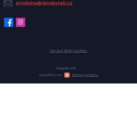
prodejna@rbnabytek.cz
Upravit sběr cookies.
Nábytek RB
Vytvořeno na
Eshop-rychle.cz