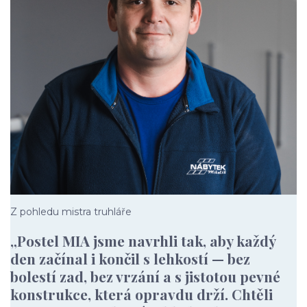
Z pohledu mistra truhláře
„Postel MIA jsme navrhli tak, aby každý
den začínal i končil s lehkostí — bez
bolestí zad, bez vrzání a s jistotou pevné
konstrukce, která opravdu drží. Chtěli