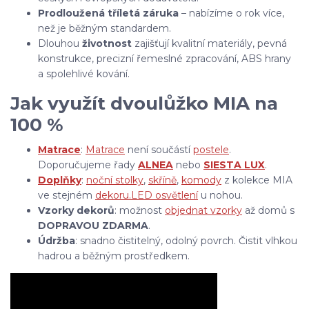
Prodloužená tříletá záruka
– nabízíme o rok více,
než je běžným standardem.
Dlouhou
životnost
zajišťují kvalitní materiály, pevná
konstrukce, precizní řemeslné zpracování, ABS hrany
a spolehlivé kování.
Jak využít dvoulůžko MIA na
100 %
Matrace
:
Matrace
není součástí
postele
.
Doporučujeme řady
ALNEA
nebo
SIESTA LUX
.
Doplňky
:
noční stolky
,
skříně
,
komody
z kolekce MIA
ve stejném
dekoru.
LED osvětlení
u nohou.
Vzorky dekorů
: možnost
objednat vzorky
až domů s
DOPRAVOU ZDARMA
.
Údržba
: snadno čistitelný, odolný povrch. Čistit vlhkou
hadrou a běžným prostředkem.