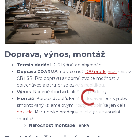
Doprava, výnos, montáž
Termín dodání
: 3–6 týdnů od objednání.
Doprava ZDARMA
: na více než
100 prodejních
míst v
ČR i SR. Pro dopravu až domů zvolte možnost v
objednávce a partner se ozve s nabídkou.
Výnos
: Nacenění individuálně dle prodejny.
Montáž
: Korpus dvoulůžka MIA dodáváme z výroby
smontovaný (s lamelovými rošty). Doplníte jen čela
postele
. Partnerské prodejny nabízí profesionální
montáž.
Náročnost montáže:
lehká