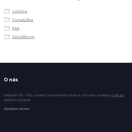
Ložnice
Dvoulůžka
MIA
200x180cm
O nás
Nábytek RB - Váš výrobce čalouněného zboží a výhradní prodejce
matrací
českého výrobce.
Výdejní místo