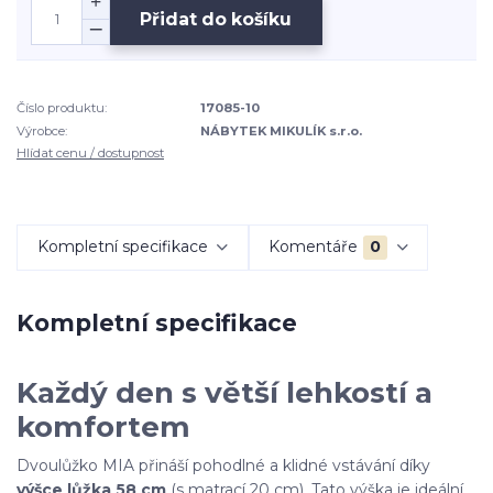
Přidat do košíku
Číslo produktu:
17085-10
Výrobce:
NÁBYTEK MIKULÍK s.r.o.
Hlídat cenu / dostupnost
Kompletní specifikace
Komentáře
0
Kompletní specifikace
Každý den s větší lehkostí a
komfortem
Dvoulůžko MIA přináší pohodlné a klidné vstávání díky
výšce lůžka 58 cm
(s matrací 20 cm). Tato výška je ideální