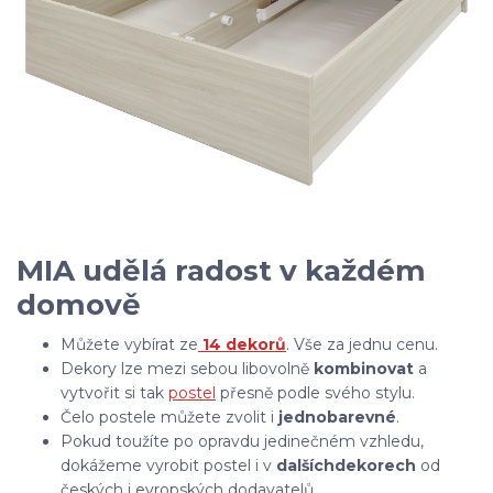
MIA udělá radost v každém
domově
Můžete vybírat ze
14 dekorů
. Vše za jednu cenu.
Dekory lze mezi sebou libovolně
kombinovat
a
vytvořit si tak
postel
přesně podle svého stylu.
Čelo postele můžete zvolit i
jednobarevné
.
Pokud toužíte po opravdu jedinečném vzhledu,
dokážeme vyrobit postel i v
dalších
dekorech
od
českých i evropských dodavatelů.