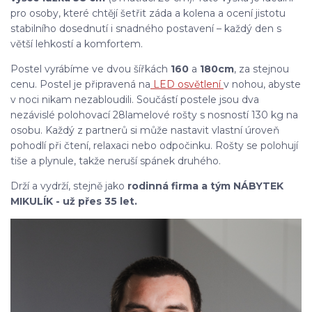
pro osoby, které chtějí šetřit záda a kolena a ocení jistotu
stabilního dosednutí i snadného postavení – každý den s
větší lehkostí a komfortem.
Postel vyrábíme ve dvou šířkách
160
a
180
cm
, za stejnou
cenu. Postel je připravená na
LED osvětlení
v nohou, abyste
v noci nikam nezabloudili. Součástí postele jsou dva
nezávislé polohovací 28lamelové rošty s nosností 130 kg na
osobu. Každý z partnerů si může nastavit vlastní úroveň
pohodlí při čtení, relaxaci nebo odpočinku. Rošty se polohují
tiše a plynule, takže neruší spánek druhého.
Drží a vydrží, stejně jako
rodinná firma a tým NÁBYTEK
MIKULÍK - už přes 35 let.