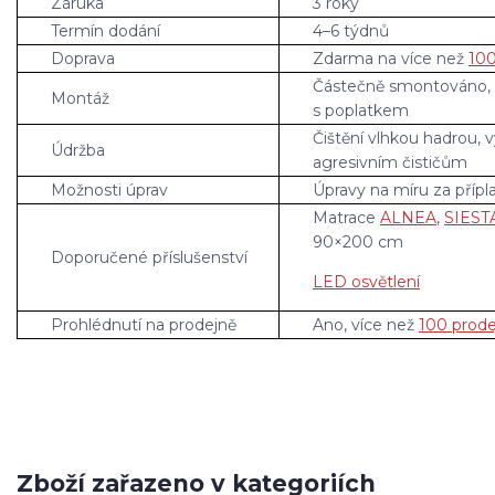
Záruka
3 roky
Termín dodání
4–6 týdnů
Doprava
Zdarma na více než
100
Částečně smontováno,
Montáž
s poplatkem
Čištění vlhkou hadrou, 
Údržba
agresivním čističům
Možnosti úprav
Úpravy na míru za přípl
Matrace
ALNEA
,
SIEST
90×200 cm
Doporučené příslušenství
LED osvětlení
Prohlédnutí na prodejně
Ano, více než
100 prode
Zboží zařazeno v kategoriích