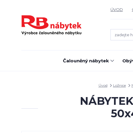
ÚVOD
Čalouněný nábytek
Obýv
Úvod
Ložnice
NÁBYTEK M
50x