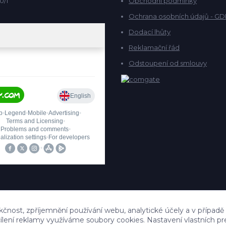
0/1
Obchodní podmínky
Ochrana osobních údajů - G
Dodací lhůty
Reklamační řád
Odstoupení od smlouvy
kčnost, zpříjemnění používání webu, analytické účely a v případě
cílení reklamy využíváme soubory cookies. Nastavení vlastních pr