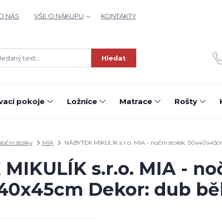
O NÁS
VŠE O NÁKUPU
KONTAKTY
Hledat
ací pokoje
Ložnice
Matrace
Rošty
Noční stolky
MIA
NÁBYTEK MIKULÍK s.r.o. MIA - noční stolek, 50x40x45c
IKULÍK s.r.o. MIA - noč
40x45cm Dekor: dub bě