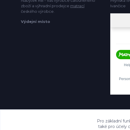
Nábytek RB - Váš výrobce čalouněného
Mlýnská 19
zboží a výhradní prodejce
matrací
Ivančice
českého výrobce.
Výdejní místo
Pro základní fun
také pro účely 