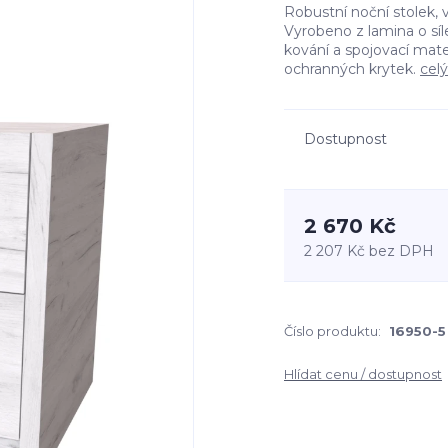
Robustní noční stolek, 
Vyrobeno z lamina o sí
kování a spojovací mate
ochranných krytek.
celý
Dostupnost
2 670 Kč
2 207 Kč
bez DPH
Číslo produktu:
16950-5
Hlídat cenu / dostupnost