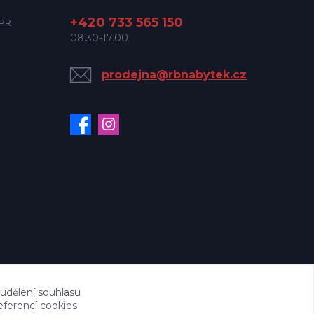
+420 733 565 150
DPR
08.30-17.00
prodejna@rbnabytek.cz
 udělení souhlasu
eferencí cookies