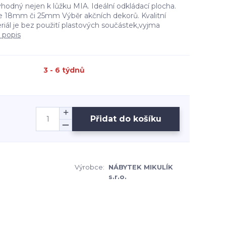
vhodný nejen k lůžku MIA. Ideální odkládací plocha.
le 18mm či 25mm Výběr akčních dekorů. Kvalitní
riál je bez použití plastových součástek,vyjma
 popis
3 - 6 týdnů
Přidat do košíku
Výrobce:
NÁBYTEK MIKULÍK
s.r.o.