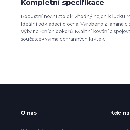
Kompletní specifikace
Robustní noční stolek, vhodný nejen k lůžku M
Ideální odkládací plocha. Vyrobeno z lamina o
Výběr akčních dekorů. Kvalitní kování a spojova
součástek,vyjma ochranných krytek.
O nás
Kde ná