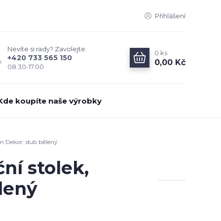
Přihlášení
Nevíte si rady? Zavolejte.
0
ks
+420 733 565 150
0,00 Kč
08.30-17.00
Kde koupíte naše výrobky
m Dekor: dub bělený
ní stolek,
lený