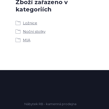
Zboží zařazeno v
kategoriích
Ložnice
Noční stolky
MIA
Nábytek RB - kamenná prodejna