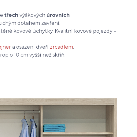
ve
třech
výškových
úrovních
 tichým dotahem zavření.
štěné kovové úchytky. Kvalitní kovové pojezdy –
ejner
a osazení dveří
zrcadlem
.
rop o 10 cm vyšší než skříň.