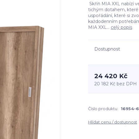
Skříň MIA XXL nabízí v
tichým dotahem, které š
uspořádání, které si zv
každodenním potřebám.
MIA XXL...
celý popis
Dostupnost
24 420 Kč
20 182 Kč
bez DPH
Číslo produktu:
16954-6
Hlídat cenu / dostupnost