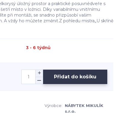
elkorysý úložný prostor a praktické posuvnédveře s
etří místo v ložnici. Díky variabilnímu vnitřnímu
olíte při montáži, se snadno přizpůsobí vašim
 A vždy ho můžete změnit.Z pohledu mistra„U skříně
3 - 6 týdnů
Přidat do košíku
Výrobce:
NÁBYTEK MIKULÍK
s.r.o.