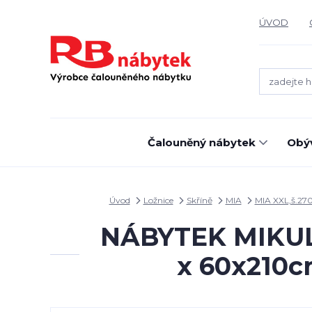
ÚVOD
Čalouněný nábytek
Obýv
Úvod
Ložnice
Skříně
MIA
MIA XXL,š.27
NÁBYTEK MIKULÍK 
x 60x210c