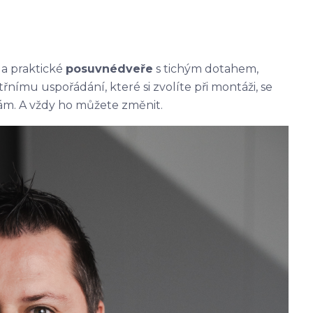
 a praktické
posuvné
dveře
s tichým dotahem,
itřnímu uspořádání, které si zvolíte při montáži, se
m. A vždy ho můžete změnit.