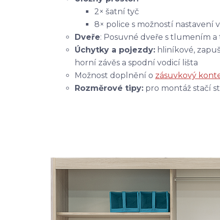
2× šatní tyč
8× police s možností nastavení 
Dveře
: Posuvné dveře s tlumením a
Úchytky a pojezdy:
hliníkové, zapu
horní závěs a spodní vodicí lišta
Možnost doplnění o
zásuvkový kont
Rozměrové tipy:
pro montáž stačí st