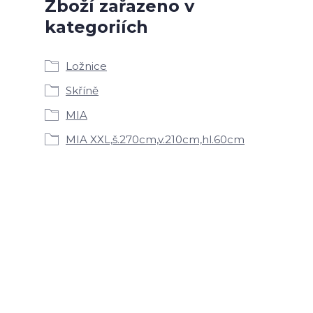
Zboží zařazeno v
kategoriích
Ložnice
Skříně
MIA
MIA XXL,š.270cm,v.210cm,hl.60cm