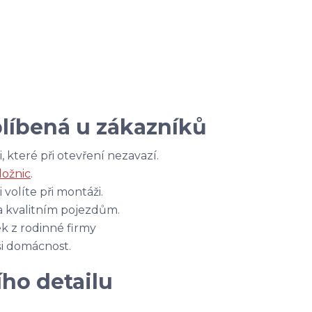
blíbená u zákazníků
 které při otevření nezavazí.
ložnic
.
i volíte při montáži.
a kvalitním pojezdům.
k z rodinné firmy
ši domácnost.
ho detailu