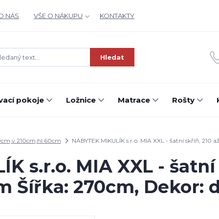
O NÁS
VŠE O NÁKUPU
KONTAKTY
Hledat
ací pokoje
Ložnice
Matrace
Rošty
0cm,v.210cm,hl.60cm
NÁBYTEK MIKULÍK s.r.o. MIA XXL - šatní skříň, 210 
s.r.o. MIA XXL - šatní 
m Šířka: 270cm, Dekor: 