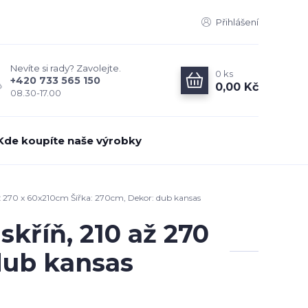
Přihlášení
Nevíte si rady? Zavolejte.
0
ks
+420 733 565 150
0,00 Kč
08.30-17.00
Kde koupíte naše výrobky
až 270 x 60x210cm Šířka: 270cm, Dekor: dub kansas
skříň, 210 až 270
dub kansas