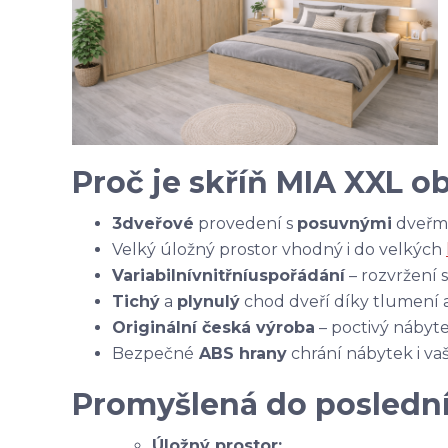
Proč je skříň MIA XXL o
3dveřové
provedení s
posuvnými
dveřmi,
Velký úložný prostor vhodný i do velkých
Variabilní
vnitřní
uspořádání
– rozvržení s
Tichý
a
plynulý
chod dveří díky tlumení 
Originální česká výroba
– poctivý nábyte
Bezpečné
ABS hrany
chrání nábytek i va
Promyšlená do poslední
Úložný prostor: