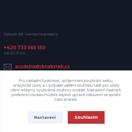
Nábytek RB - kamenná prodejna
+420 733 565 150
08.30-17.00
prodejna@rbnabytek.cz
Pro základní funkčnost, zpříjemnění používání webu,
analytické účely a v případě udělení souhlasu také pro účely
cílení reklamy využíváme soubory cookies. Nastavení vlastních
preferencí cookies můžete kdykoli upravit odkazem ve spodní
části stránek.
Upravit sběr cookies.
Souhlasím
Nastavení
Nábytek RB