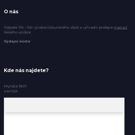
O nás
Nábytek RB - Váš výrobce čalouněného zboží a výhradní prodejce
matrací
českého výrobce.
Výdejní místo
Kde nás najdete?
Mlýnská 190/1
Ivančice