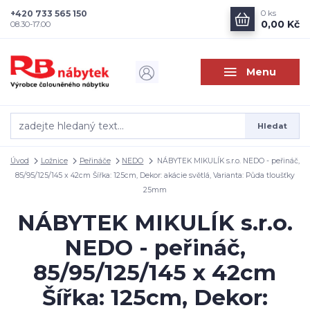
+420 733 565 150
0
ks
0,00 Kč
08.30-17.00
Menu
Hledat
Úvod
Ložnice
Peřináče
NEDO
NÁBYTEK MIKULÍK s.r.o. NEDO - peřináč,
85/95/125/145 x 42cm Šířka: 125cm, Dekor: akácie světlá, Varianta: Půda tloušťky
25mm
NÁBYTEK MIKULÍK s.r.o.
NEDO - peřináč,
85/95/125/145 x 42cm
Šířka: 125cm, Dekor: