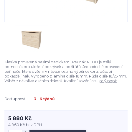
Klasika prověřená našimi babičkami. Peřináč NEDO je stálý
pomocník pro uložení pokrývek a polštářů. Jednoduché provedení
peřináče, které ovšem v návaznosti na výběr dekoru, působí
pokaždé jinak. Vyrobeno z lamina o síle 18mm. Půda o síle 18/25 mm.
Výběr z několika akčních dekorů. Kvalitní kování a s...
celý popis
Dostupnost
3 - 6 týdnů
5 880 Kč
4 860 Kč
bez DPH