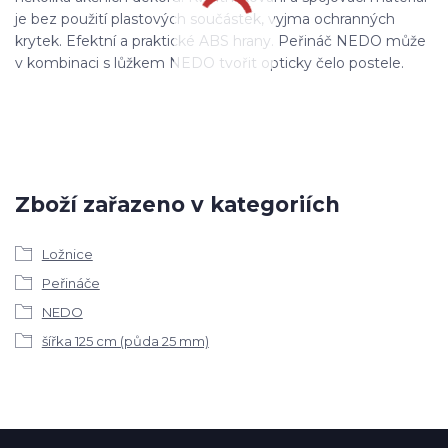
je bez použití plastových součástek, vyjma ochranných
krytek. Efektní a praktické ABS hrany. Peřináč NEDO může
v kombinaci s lůžkem NEDO tvořit opticky čelo postele.
Zboží zařazeno v kategoriích
Ložnice
Peřináče
NEDO
šířka 125 cm (půda 25 mm)