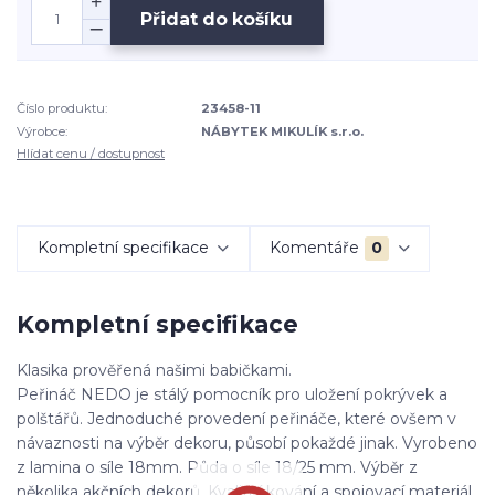
Přidat do košíku
Číslo produktu:
23458-11
Výrobce:
NÁBYTEK MIKULÍK s.r.o.
Hlídat cenu / dostupnost
Kompletní specifikace
Komentáře
0
Kompletní specifikace
Klasika prověřená našimi babičkami.
Peřináč NEDO je stálý pomocník pro uložení pokrývek a
polštářů. Jednoduché provedení peřináče, které ovšem v
návaznosti na výběr dekoru, působí pokaždé jinak. Vyrobeno
z lamina o síle 18mm. Půda o síle 18/25 mm. Výběr z
několika akčních dekorů. Kvalitní kování a spojovací materiál