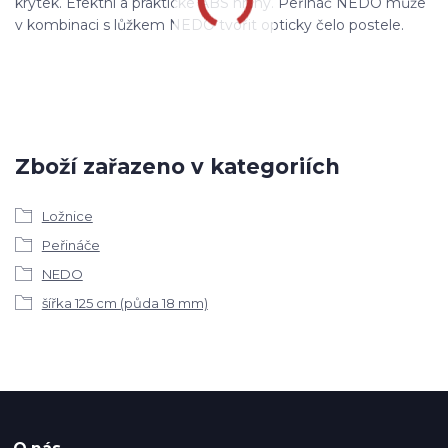
krytek. Efektní a praktické ABS hrany. Peřináč NEDO může
v kombinaci s lůžkem NEDO tvořit opticky čelo postele.
Zboží zařazeno v kategoriích
Ložnice
Peřináče
NEDO
šířka 125 cm (půda 18 mm)