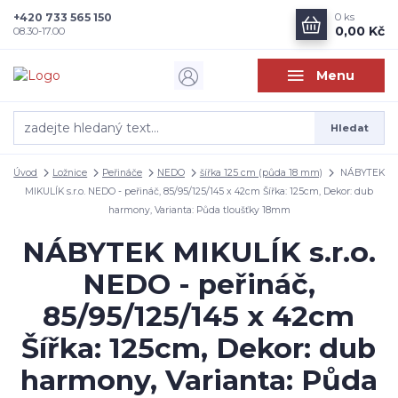
+420 733 565 150
0
ks
0,00 Kč
08.30-17.00
Menu
Hledat
Úvod
Ložnice
Peřináče
NEDO
šířka 125 cm (půda 18 mm)
NÁBYTEK
MIKULÍK s.r.o. NEDO - peřináč, 85/95/125/145 x 42cm Šířka: 125cm, Dekor: dub
harmony, Varianta: Půda tloušťky 18mm
NÁBYTEK MIKULÍK s.r.o.
NEDO - peřináč,
85/95/125/145 x 42cm
Šířka: 125cm, Dekor: dub
harmony, Varianta: Půda