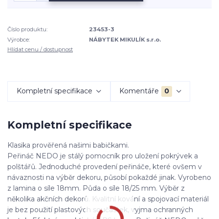
Číslo produktu:
23453-3
Výrobce:
NÁBYTEK MIKULÍK s.r.o.
Hlídat cenu / dostupnost
Kompletní specifikace
Komentáře
0
Kompletní specifikace
Klasika prověřená našimi babičkami.
Peřináč NEDO je stálý pomocník pro uložení pokrývek a
polštářů. Jednoduché provedení peřináče, které ovšem v
návaznosti na výběr dekoru, působí pokaždé jinak. Vyrobeno
z lamina o síle 18mm. Půda o síle 18/25 mm. Výběr z
několika akčních dekorů. Kvalitní kování a spojovací materiál
je bez použití plastových součástek, vyjma ochranných