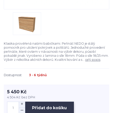
Klasika prověřená našimi babičkami. Peřináč NEDO je stálý
pomocník pro uložení pokrývek a polštářů. Jednoduché provedení
peřináče, které ovšem v návaznosti na výběr dekoru, působí
pokaždé jinak. Vyrobeno z lamina o síle 18mm. Půda o síle 18/25 mm.
Výběr z několika akčních dekorů. Kvalitní kování a s...
celý popis
Dostupnost
3 - 6 týdnů
5 450 Kč
4 504 Kč
bez DPH
Přidat do košíku