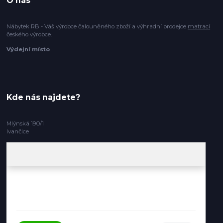
O nás
Nábytek RB - Váš výrobce čalouněného zboží a výhradní prodejce
matrací
českého výrobce.
Výdejní místo
Kde nás najdete?
Mlýnská 190/1
Ivančice