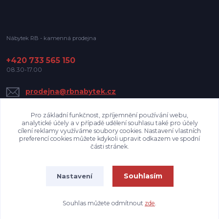
Nábytek RB - kamenná prodejna
+420 733 565 150
08.30-17.00
prodejna@rbnabytek.cz
Pro základní funkčnost, zpříjemnění používání webu,
analytické účely a v případě udělení souhlasu také pro účely
cílení reklamy využíváme soubory cookies. Nastavení vlastních
preferencí cookies můžete kdykoli upravit odkazem ve spodní
části stránek.
Upravit sběr cookies.
Souhlasím
Nastavení
Nábytek RB
Souhlas můžete odmítnout
zde
.
Vytvořeno na
Eshop-rychle.cz