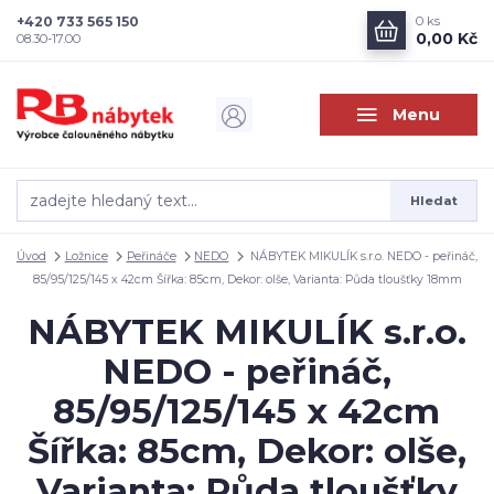
+420 733 565 150
0
ks
0,00 Kč
08.30-17.00
Menu
Hledat
Úvod
Ložnice
Peřináče
NEDO
NÁBYTEK MIKULÍK s.r.o. NEDO - peřináč,
85/95/125/145 x 42cm Šířka: 85cm, Dekor: olše, Varianta: Půda tloušťky 18mm
NÁBYTEK MIKULÍK s.r.o.
NEDO - peřináč,
85/95/125/145 x 42cm
Šířka: 85cm, Dekor: olše,
Varianta: Půda tloušťky