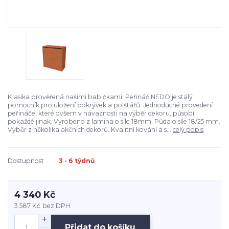
Klasika prověřená našimi babičkami. Peřináč NEDO je stálý
pomocník pro uložení pokrývek a polštářů. Jednoduché provedení
peřináče, které ovšem v návaznosti na výběr dekoru, působí
pokaždé jinak. Vyrobeno z lamina o síle 18mm. Půda o síle 18/25 mm.
Výběr z několika akčních dekorů. Kvalitní kování a s...
celý popis
Dostupnost
3 - 6 týdnů
4 340 Kč
3 587 Kč
bez DPH
Přidat do košíku