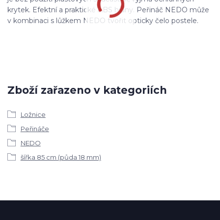
krytek. Efektní a praktické ABS hrany. Peřináč NEDO může
v kombinaci s lůžkem NEDO tvořit opticky čelo postele.
Zboží zařazeno v kategoriích
Ložnice
Peřináče
NEDO
šířka 85 cm (půda 18 mm)