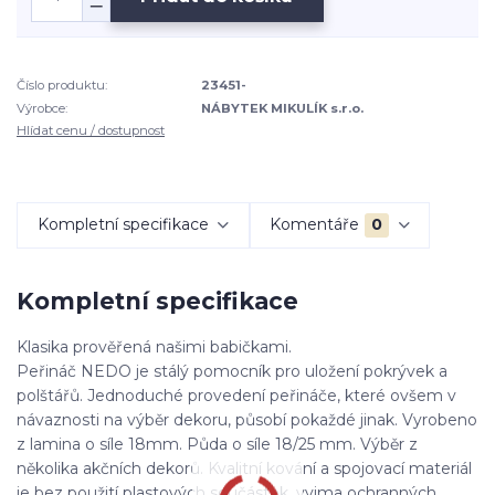
Číslo produktu:
23451-
Výrobce:
NÁBYTEK MIKULÍK s.r.o.
Hlídat cenu / dostupnost
Kompletní specifikace
Komentáře
0
Kompletní specifikace
Klasika prověřená našimi babičkami.
Peřináč NEDO je stálý pomocník pro uložení pokrývek a
polštářů. Jednoduché provedení peřináče, které ovšem v
návaznosti na výběr dekoru, působí pokaždé jinak. Vyrobeno
z lamina o síle 18mm. Půda o síle 18/25 mm. Výběr z
několika akčních dekorů. Kvalitní kování a spojovací materiál
je bez použití plastových součástek, vyjma ochranných