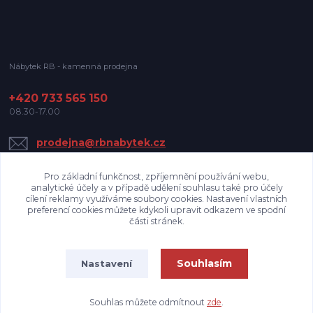
Nábytek RB - kamenná prodejna
+420 733 565 150
08.30-17.00
prodejna@rbnabytek.cz
Pro základní funkčnost, zpříjemnění používání webu,
analytické účely a v případě udělení souhlasu také pro účely
cílení reklamy využíváme soubory cookies. Nastavení vlastních
preferencí cookies můžete kdykoli upravit odkazem ve spodní
části stránek.
Upravit sběr cookies.
Souhlasím
Nastavení
Nábytek RB
Souhlas můžete odmítnout
zde
.
Vytvořeno na
Eshop-rychle.cz