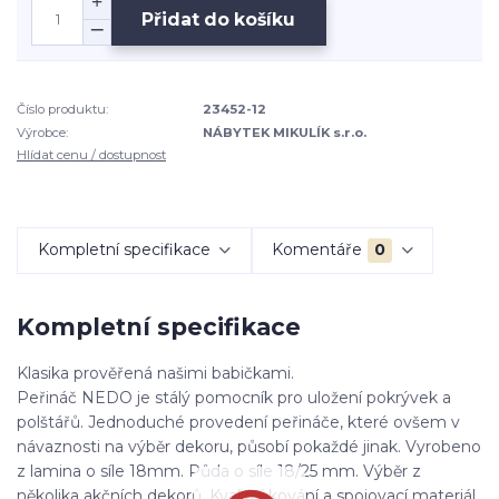
Přidat do košíku
Číslo produktu:
23452-12
Výrobce:
NÁBYTEK MIKULÍK s.r.o.
Hlídat cenu / dostupnost
Kompletní specifikace
Komentáře
0
Kompletní specifikace
Klasika prověřená našimi babičkami.
Peřináč NEDO je stálý pomocník pro uložení pokrývek a
polštářů. Jednoduché provedení peřináče, které ovšem v
návaznosti na výběr dekoru, působí pokaždé jinak. Vyrobeno
z lamina o síle 18mm. Půda o síle 18/25 mm. Výběr z
několika akčních dekorů. Kvalitní kování a spojovací materiál