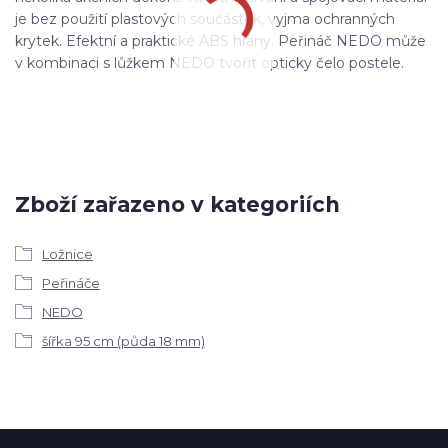
je bez použití plastových součástek, vyjma ochranných
krytek. Efektní a praktické ABS hrany. Peřináč NEDO může
v kombinaci s lůžkem NEDO tvořit opticky čelo postele.
Zboží zařazeno v kategoriích
Ložnice
Peřináče
NEDO
šířka 95 cm (půda 18 mm)