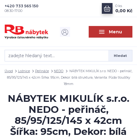
+420 733 565 150
0
ks
0,00 Kč
08.30-17.00
Menu
Hledat
Úvod
Ložnice
Peřináče
NEDO
NÁBYTEK MIKULÍK s.r.o. NEDO - peřináč,
85/95/125/145 x 42cm Šířka: 95cm, Dekor: bílá struktura, Varianta: Půda tloušťky
18mm
NÁBYTEK MIKULÍK s.r.o.
NEDO - peřináč,
85/95/125/145 x 42cm
Šířka: 95cm, Dekor: bílá