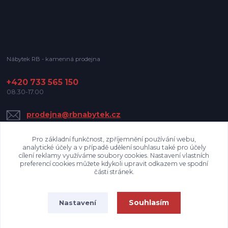
Nábytek RB - kamenná prodejna
+420 733 565 150
08.30-17.00
prodejna@rbnabytek.cz
Pro základní funkčnost, zpříjemnění používání webu,
analytické účely a v případě udělení souhlasu také pro účely
cílení reklamy využíváme soubory cookies. Nastavení vlastních
preferencí cookies můžete kdykoli upravit odkazem ve spodní
části stránek.
Upravit sběr cookies.
Souhlasím
Nastavení
Nábytek RB