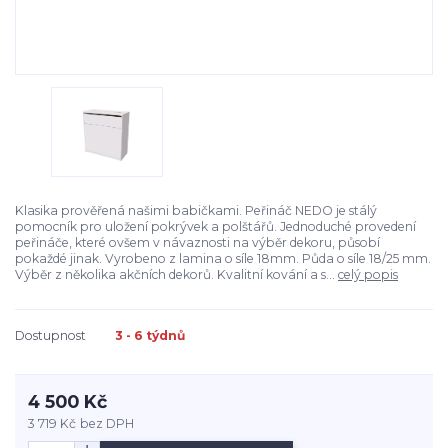
Klasika prověřená našimi babičkami. Peřináč NEDO je stálý
pomocník pro uložení pokrývek a polštářů. Jednoduché provedení
peřináče, které ovšem v návaznosti na výběr dekoru, působí
pokaždé jinak. Vyrobeno z lamina o síle 18mm. Půda o síle 18/25 mm.
Výběr z několika akčních dekorů. Kvalitní kování a s...
celý popis
Dostupnost
3 - 6 týdnů
4 500 Kč
3 719 Kč
bez DPH