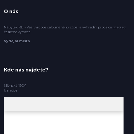
O nás
Nábytek RB - Váš výrobce čalouněného zboží a výhradní prodejce
matrací
českého výrobce.
Výdejní místo
Kde nás najdete?
Mlýnská 190/1
Ivančice