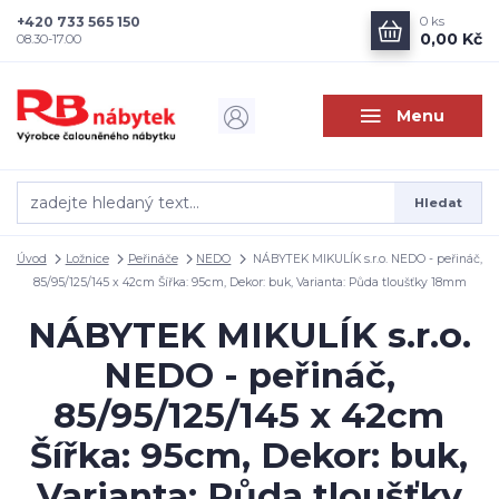
+420 733 565 150
0
ks
0,00 Kč
08.30-17.00
Menu
Hledat
Úvod
Ložnice
Peřináče
NEDO
NÁBYTEK MIKULÍK s.r.o. NEDO - peřináč,
85/95/125/145 x 42cm Šířka: 95cm, Dekor: buk, Varianta: Půda tloušťky 18mm
NÁBYTEK MIKULÍK s.r.o.
NEDO - peřináč,
85/95/125/145 x 42cm
Šířka: 95cm, Dekor: buk,
Varianta: Půda tloušťky