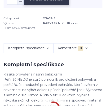
Číslo produktu:
23452-5
Výrobce:
NÁBYTEK MIKULÍK s.r.o.
Hlídat cenu / dostupnost
Kompletní specifikace
Komentáře
0
Kompletní specifikace
Klasika prověřená našimi babičkami.
Peřináč NEDO je stálý pomocník pro uložení pokrývek a
polštářů. Jednoduché provedení peřináče, které ovšem v
návaznosti na výběr dekoru, působí pokaždé jinak. Vyrobeno
z lamina o síle 18mm. Půda o síle 18/25 mm. Výběr z
několika akčních dekorů. Kvalitní kování a spojovací materiál
je bez použití plastových součástek, vyjma ochranných