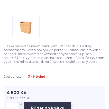
Klasika prověřená našimi babičkami. Peřináč NEDO je stálý
pomocník pro uložení pokrývek a polštářů. Jednoduché provedení
peřináče, které ovšem v návaznosti na výběr dekoru, působí
pokaždé jinak. Vyrobeno z lamina o síle 18mm. Půda o síle 18/25 mm.
Výběr z několika akčních dekorů. Kvalitní kování a s...
celý popis
Dostupnost
3 - 6 týdnů
4 500 Kč
3 719 Kč
bez DPH
Přidat do košíku