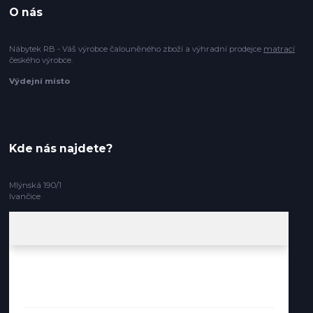
O nás
Nábytek RB - Váš výrobce čalouněného zboží a výhradní prodejce
matrací
českého výrobce.
Výdejní místo
Kde nás najdete?
Mlýnská 190/1
Ivančice