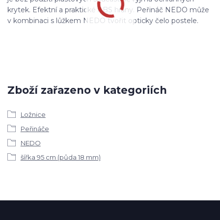
krytek. Efektní a praktické ABS hrany. Peřináč NEDO může
v kombinaci s lůžkem NEDO tvořit opticky čelo postele.
Zboží zařazeno v kategoriích
Ložnice
Peřináče
NEDO
šířka 95 cm (půda 18 mm)