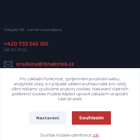
Nábytek RB - kamenná prodejna
+420 733 565 150
08.30-17.00
prodejna@rbnabytek.cz
Pro základní funkčnost, zpříjemnění používání webu,
analytické účely a v případě udělení souhlasu také pro účely
cílení reklamy využíváme soubory cookies. Nastavení vlastních
preferencí cookies můžete kdykoli upravit odkazem ve spodní
části stránek.
Upravit sběr cookies.
Souhlasím
Nastavení
Nábytek RB
Souhlas můžete odmítnout
zde
.
Vytvořeno na
Eshop-rychle.cz