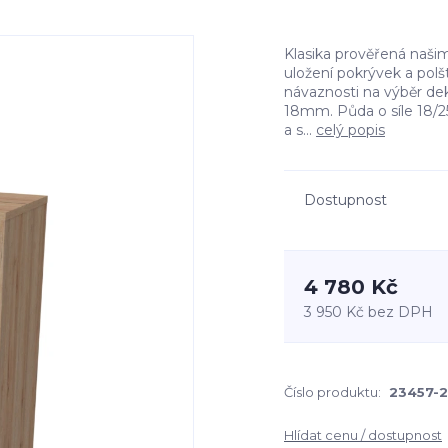
Klasika prověřená naši
uložení pokrývek a pol
návaznosti na výběr dek
18mm. Půda o síle 18/25
a s...
celý popis
Dostupnost
4 780 Kč
3 950 Kč
bez DPH
Číslo produktu:
23457-2
Hlídat cenu / dostupnost