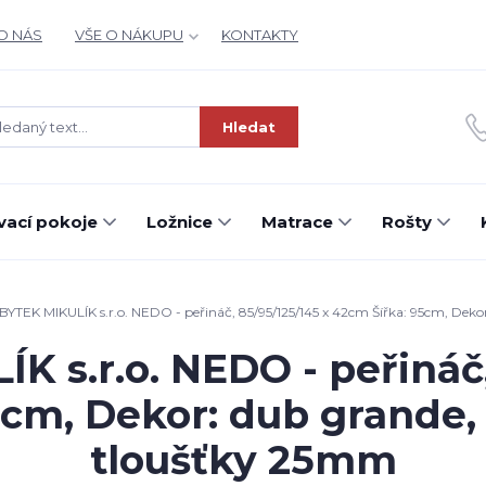
O NÁS
VŠE O NÁKUPU
KONTAKTY
Hledat
ací pokoje
Ložnice
Matrace
Rošty
YTEK MIKULÍK s.r.o. NEDO - peřináč, 85/95/125/145 x 42cm Šířka: 95cm, Deko
 s.r.o. NEDO - peřináč,
cm, Dekor: dub grande,
tloušťky 25mm