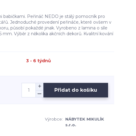
mi babičkami. Peřináč NEDO je stálý pomocník pro
štářů. Jednoduché provedení peřináče, které ovšem v
oru, působí pokaždé jinak. Vyrobeno z lamina o síle
 mm. Výběr z několika akčních dekorů. Kvalitní kování
3 - 6 týdnů
Přidat do košíku
Výrobce:
NÁBYTEK MIKULÍK
s.r.o.