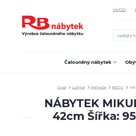
ÚVOD
Čalouněný nábytek
Obýv
Úvod
Ložnice
Peřináče
NEDO
NÁB
NÁBYTEK MIKULÍK
42cm Šířka: 95