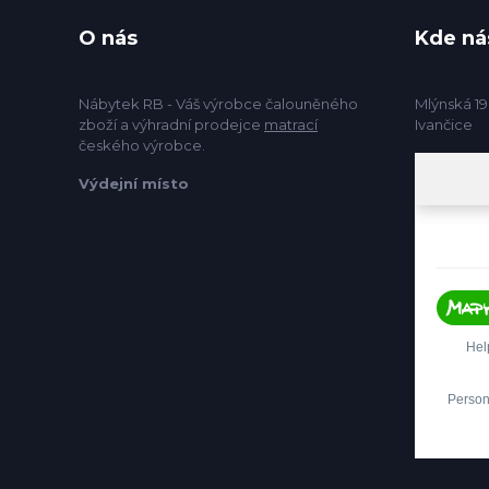
O nás
Kde ná
Nábytek RB - Váš výrobce čalouněného
Mlýnská 19
zboží a výhradní prodejce
matrací
Ivančice
českého výrobce.
Výdejní místo