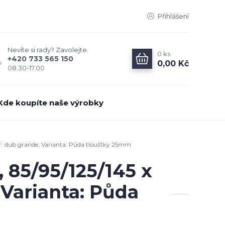
Přihlášení
Nevíte si rady? Zavolejte.
0
ks
+420 733 565 150
0,00 Kč
08.30-17.00
Kde koupíte naše výrobky
r: dub grande, Varianta: Půda tloušťky 25mm
 85/95/125/145 x
 Varianta: Půda