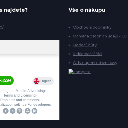
s najdete?
Vše o nákupu
0/1
Obchodní podmínky
Ochrana osobních údajů - G
Dodací lhůty
Reklamační řád
Odstoupení od smlouvy