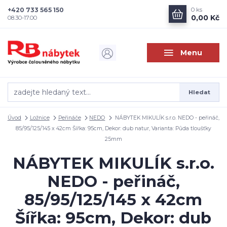
+420 733 565 150
0
ks
0,00 Kč
08.30-17.00
Menu
Hledat
Úvod
Ložnice
Peřináče
NEDO
NÁBYTEK MIKULÍK s.r.o. NEDO - peřináč,
85/95/125/145 x 42cm Šířka: 95cm, Dekor: dub natur, Varianta: Půda tloušťky
25mm
NÁBYTEK MIKULÍK s.r.o.
NEDO - peřináč,
85/95/125/145 x 42cm
Šířka: 95cm, Dekor: dub