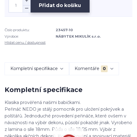
Přidat do košíku
Číslo produktu:
23457-10
Výrobce:
NÁBYTEK MIKULÍK s.r.o.
Hlídat cenu / dostupnost
Kompletní specifikace
Komentáře
0
Kompletní specifikace
Klasika prověřená našimi babičkami.
Peřináč NEDO je stálý pomocník pro uložení pokrývek a
polštářů. Jednoduché provedení peřináče, které ovšem v
návaznosti na výběr dekoru, působí pokaždé jinak. Vyrobeno
z lamina o síle 18mm. Půda o síle 18/25 mm. Výběr z
několika akčních dekorů. Kvalitní kování a spojovací materiál