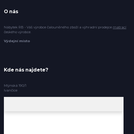
O nás
Nábytek RB - Váš výrobce čalouněného zboží a výhradní prodejce
matrací
českého výrobce.
Výdejní místo
Kde nás najdete?
Mlýnská 190/1
Ivančice