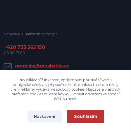
Nábytek RB - kamenná prodejna
+420 733 565 150
08.30-17.00
prodejna@rbnabytek.cz
Pro základní funkčnost, zpříjemnění používání webu,
analytické účely a v případě udělení souhlasu také pro účely
cílení reklamy využíváme soubory cookies. Nastavení vlastních
preferencí cookies můžete kdykoli upravit odkazem ve spodní
části stránek.
Upravit sběr cookies.
Souhlasím
Nastavení
Nábytek RB