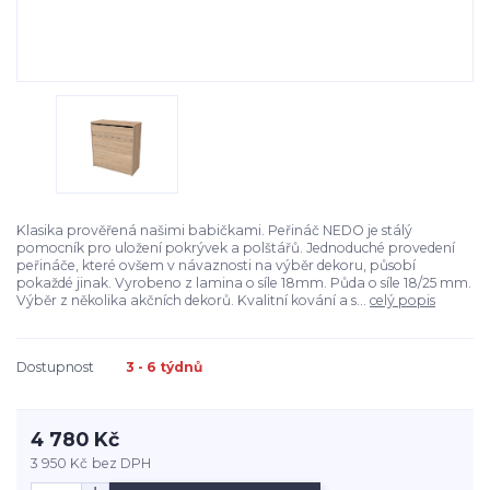
Klasika prověřená našimi babičkami. Peřináč NEDO je stálý
pomocník pro uložení pokrývek a polštářů. Jednoduché provedení
peřináče, které ovšem v návaznosti na výběr dekoru, působí
pokaždé jinak. Vyrobeno z lamina o síle 18mm. Půda o síle 18/25 mm.
Výběr z několika akčních dekorů. Kvalitní kování a s...
celý popis
Dostupnost
3 - 6 týdnů
4 780 Kč
3 950 Kč
bez DPH