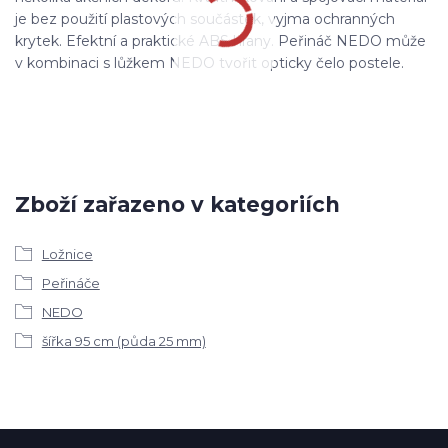
je bez použití plastových součástek, vyjma ochranných
krytek. Efektní a praktické ABS hrany. Peřináč NEDO může
v kombinaci s lůžkem NEDO tvořit opticky čelo postele.
Zboží zařazeno v kategoriích
Ložnice
Peřináče
NEDO
šířka 95 cm (půda 25 mm)