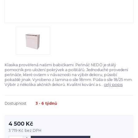
Klasika prověřená našimi babičkami. Peřináč NEDO je stálý
pomocník pro uložení pokrývek a polštářů. Jednoduché provedení
peřináče, které ovšem v návaznosti na výběr dekoru, působí
pokaždé jinak. Vyrobeno z lamina o síle 18mm. Půda o síle 18/25 mm.
Výběr z několika akčních dekorů. Kvalitní kování a s...
celý popis
Dostupnost
3 - 6 týdnů
4 500 Kč
3 719 Kč
bez DPH