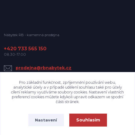
Nábytek RB - kamenná prodejna
+420 733 565 150
08.30-17.00
prodejna@rbnabytek.cz
Pro základní funkčnost, zpříjemnění používání webu,
analytické účely a v případě udělení souhlasu také pro účely
cílení reklamy využíváme soubory cookies. Nastavení vlastních
preferencí cookies můžete kdykoli upravit odkazem ve spodní
části stránek.
Upravit sběr cookies.
Souhlasím
Nastavení
Nábytek RB