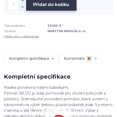
Přidat do košíku
Číslo produktu:
23452-4
Výrobce:
NÁBYTEK MIKULÍK s.r.o.
Hlídat cenu / dostupnost
Kompletní specifikace
Komentáře
0
Kompletní specifikace
Klasika prověřená našimi babičkami.
Peřináč NEDO je stálý pomocník pro uložení pokrývek a
polštářů. Jednoduché provedení peřináče, které ovšem v
návaznosti na výběr dekoru, působí pokaždé jinak. Vyrobeno
z lamina o síle 18mm. Půda o síle 18/25 mm. Výběr z
několika akčních dekorů. Kvalitní kování a spojovací materiál