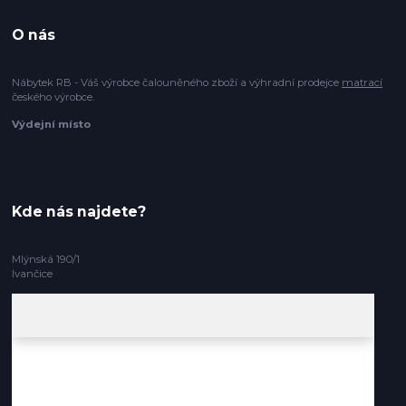
O nás
Nábytek RB - Váš výrobce čalouněného zboží a výhradní prodejce
matrací
českého výrobce.
Výdejní místo
Kde nás najdete?
Mlýnská 190/1
Ivančice