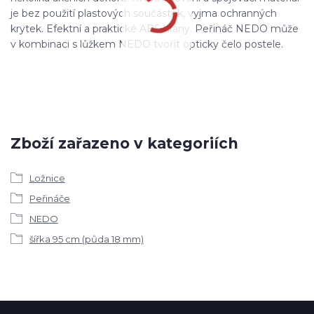
je bez použití plastových součástek, vyjma ochranných
krytek. Efektní a praktické ABS hrany. Peřináč NEDO může
v kombinaci s lůžkem NEDO tvořit opticky čelo postele.
Zboží zařazeno v kategoriích
Ložnice
Peřináče
NEDO
šířka 95 cm (půda 18 mm)