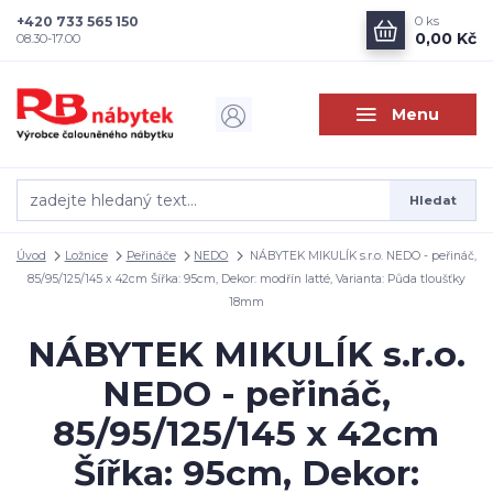
+420 733 565 150
0
ks
0,00 Kč
08.30-17.00
Menu
Hledat
Úvod
Ložnice
Peřináče
NEDO
NÁBYTEK MIKULÍK s.r.o. NEDO - peřináč,
85/95/125/145 x 42cm Šířka: 95cm, Dekor: modřín latté, Varianta: Půda tloušťky
18mm
NÁBYTEK MIKULÍK s.r.o.
NEDO - peřináč,
85/95/125/145 x 42cm
Šířka: 95cm, Dekor: