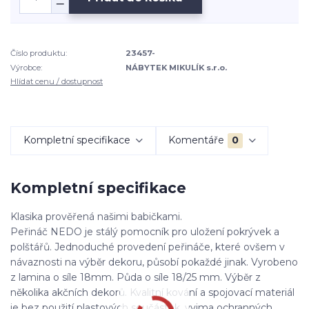
Číslo produktu:
23457-
Výrobce:
NÁBYTEK MIKULÍK s.r.o.
Hlídat cenu / dostupnost
Kompletní specifikace
Komentáře
0
Kompletní specifikace
Klasika prověřená našimi babičkami.
Peřináč NEDO je stálý pomocník pro uložení pokrývek a
polštářů. Jednoduché provedení peřináče, které ovšem v
návaznosti na výběr dekoru, působí pokaždé jinak. Vyrobeno
z lamina o síle 18mm. Půda o síle 18/25 mm. Výběr z
několika akčních dekorů. Kvalitní kování a spojovací materiál
je bez použití plastových součástek, vyjma ochranných