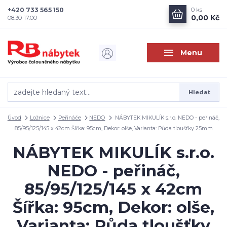
+420 733 565 150
0
ks
0,00 Kč
08.30-17.00
Menu
Hledat
Úvod
Ložnice
Peřináče
NEDO
NÁBYTEK MIKULÍK s.r.o. NEDO - peřináč,
85/95/125/145 x 42cm Šířka: 95cm, Dekor: olše, Varianta: Půda tloušťky 25mm
NÁBYTEK MIKULÍK s.r.o.
NEDO - peřináč,
85/95/125/145 x 42cm
Šířka: 95cm, Dekor: olše,
Varianta: Půda tloušťky