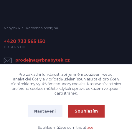
Nábytek RB - kamenná prodejna
+420 733 565 150
08.30-17.00
prodejna@rbnabytek.cz
Pro základní funkčnost, zpříjemnění používání webu,
analytické účely a v případě udělení souhlasu také pro účely
cílení reklamy využíváme soubory cookies. Nastavení vlastních
preferencí cookies můžete kdykoli upravit odkazem ve spodní
části stránek.
Upravit sběr cookies.
Souhlasím
Nastavení
Nábytek RB
Souhlas můžete odmítnout
zde
.
Vytvořeno na
Eshop-rychle.cz