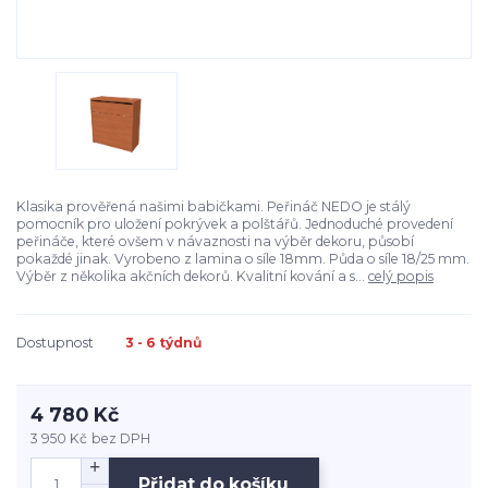
Klasika prověřená našimi babičkami. Peřináč NEDO je stálý
pomocník pro uložení pokrývek a polštářů. Jednoduché provedení
peřináče, které ovšem v návaznosti na výběr dekoru, působí
pokaždé jinak. Vyrobeno z lamina o síle 18mm. Půda o síle 18/25 mm.
Výběr z několika akčních dekorů. Kvalitní kování a s...
celý popis
Dostupnost
3 - 6 týdnů
4 780 Kč
3 950 Kč
bez DPH
Přidat do košíku