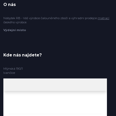
O nás
Nábytek RB - Váš výrobce čalouněného zboží a výhradní prodejce
matrací
českého výrobce.
Výdejní místo
Kde nás najdete?
Mlýnská 190/1
Ivančice