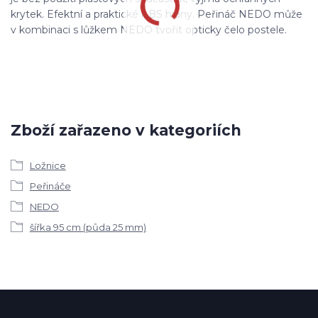
krytek. Efektní a praktické ABS hrany. Peřináč NEDO může
v kombinaci s lůžkem NEDO tvořit opticky čelo postele.
Zboží zařazeno v kategoriích
Ložnice
Peřináče
NEDO
šířka 95 cm (půda 25 mm)