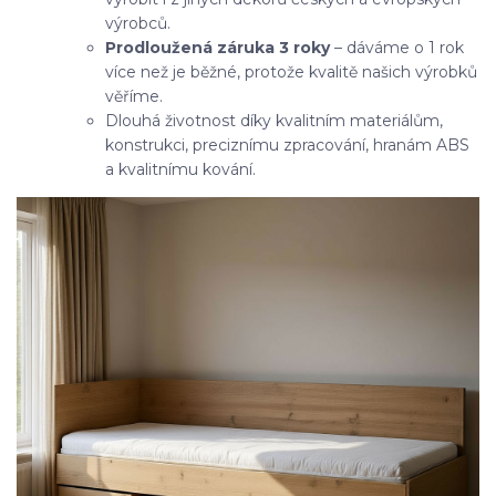
výrobců.
Prodloužená záruka 3 roky
– dáváme o 1 rok
více než je běžné, protože kvalitě našich výrobků
věříme.
Dlouhá životnost díky kvalitním materiálům,
konstrukci, preciznímu zpracování, hranám ABS
a kvalitnímu kování.