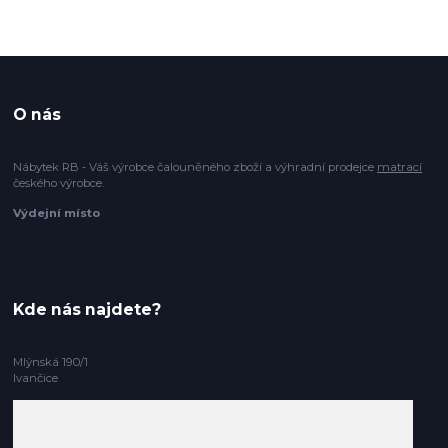
O nás
Nábytek RB - Váš výrobce čalouněného zboží a výhradní prodejce
matrací
českého výrobce.
Výdejní místo
Kde nás najdete?
Mlýnská 190/1
Ivančice