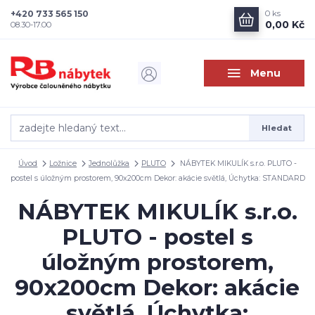
+420 733 565 150
0
ks
0,00 Kč
08.30-17.00
Menu
Hledat
Úvod
Ložnice
Jednolůžka
PLUTO
NÁBYTEK MIKULÍK s.r.o. PLUTO -
postel s úložným prostorem, 90x200cm Dekor: akácie světlá, Úchytka: STANDARD
NÁBYTEK MIKULÍK s.r.o.
PLUTO - postel s
úložným prostorem,
90x200cm Dekor: akácie
světlá, Úchytka: