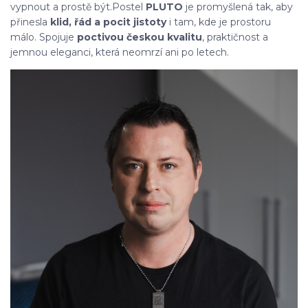
vypnout a prostě být.Postel
PLUTO
je promyšlená tak, aby
přinesla
klid, řád a pocit jistoty
i tam, kde je prostoru
málo. Spojuje
poctivou českou kvalitu
, praktičnost a
jemnou eleganci, která neomrzí ani po letech.