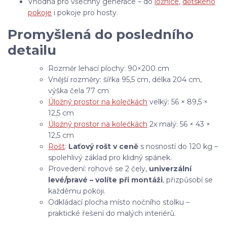
Vhodná pro všechny generace – do
ložnice
,
dětského
pokoje
i pokoje pro hosty.
Promyšlená do posledního
detailu
Rozměr lehací plochy: 90×200 cm
Vnější rozměry: šířka 95,5 cm, délka 204 cm,
výška čela 77 cm
Úložný prostor na kolečkách
velký: 56 × 89,5 ×
12,5 cm
Úložný prostor na kolečkách
2x malý: 56 × 43 ×
12,5 cm
Rošt
:
Laťový rošt v ceně
s nosností do 120 kg –
spolehlivý základ pro klidný spánek.
Provedení: rohové se 2 čely,
univerzální
levé/pravé – volíte při montáži
,
přizpůsobí se
každému pokoji.
Odkládací plocha místo nočního stolku –
praktické řešení do malých interiérů.