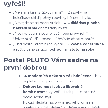
vyřeší!
„Nemám kam s lůžkovinami.“ → Zásuvky na
kolečkách uklidí peřiny i povlaky během chvíle.
„Nevejde se mi noční stolek.“ →
Odkládací plocha
nahradí stolek
bez ztráty místa.
„Nevím, jestli mi sedne levý nebo pravý roh.“ →
Univerzální L/P provedení řeší vše až při montáži.
„Chci postel, která něco vydrží.“ →
Pevná konstrukce
a rošt v ceně zaručují
pohodlí a jistotu na roky
.
Postel PLUTO Vám sedne na
první dobrou
14 moderních dekorů v základní ceně
– bez
příplatku a za jednotnou cenu.
Dekory lze mezi sebou libovolně
kombinovat
a vytvořit si tak postel přesně
podle svého stylu.
Pokud hledáte něco výjimečného, umíme
vyrobit i z jiných dekorů českých a evropských