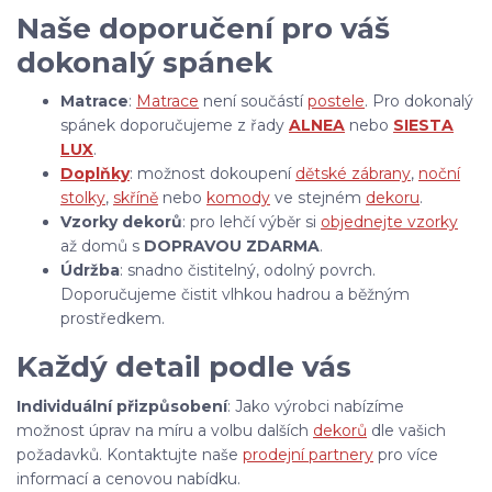
Naše doporučení pro váš
dokonalý spánek
Matrace
:
Matrace
není součástí
postele
. Pro dokonalý
spánek doporučujeme z řady
ALNEA
nebo
SIESTA
LUX
.
Doplňky
: možnost dokoupení
dětské zábrany
,
noční
stolky
,
skříně
nebo
komody
ve stejném
dekoru
.
Vzorky dekorů
: pro lehčí výběr si
objednejte vzorky
až domů s
DOPRAVOU ZDARMA
.
Údržba
: snadno čistitelný, odolný povrch.
Doporučujeme čistit vlhkou hadrou a běžným
prostředkem.
Každý detail podle vás
Individuální přizpůsobení
: Jako výrobci nabízíme
možnost úprav na míru a volbu dalších
dekorů
dle vašich
požadavků. Kontaktujte naše
prodejní partnery
pro více
informací a cenovou nabídku.