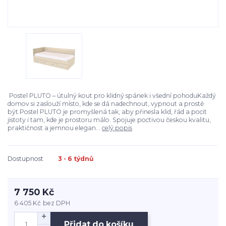
Postel PLUTO – útulný kout pro klidný spánek i všední pohoduKaždý
domov si zaslouží místo, kde se dá nadechnout, vypnout a prostě
být.Postel PLUTO je promyšlená tak, aby přinesla klid, řád a pocit
jistoty i tam, kde je prostoru málo. Spojuje poctivou českou kvalitu,
praktičnost a jemnou elegan...
celý popis
Dostupnost
3 - 6 týdnů
7 750 Kč
6 405 Kč
bez DPH
Přidat do košíku