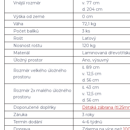
Vnější rozměr
v. 77 cm
d. 204 cm
Výška od země
0 cm
Váha
72,1 kg
Počet balíků
3 ks
Rošt
Laťový
Nosnost roštu
120 kg
Materiál
Laminovaná dřevotřísk
Úložný prostor
Ano, výsuvný
š. 89 cm
Rozměr velkého úložného
v. 12,5 cm
prostoru
d. 56 cm
š. 43 cm
Rozměr 2x malého úložného
v. 12,5 cm
prostoru
d. 56 cm
Doporučené doplňky
Dětská zábrana (tl.25m
Záruka
3 roky
Termín dodání
4–6 týdnů
Doprava
Zdarma na více než
100