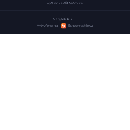
Upravit sběr cookies.
Nábytek RB
Vytvořeno na
Eshop-rychle.cz