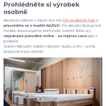
Prohlédněte si výrobek
osobně
Navštivte některé z našich více než
100 prodejních míst
a
přesvědčte se o kvalitě NAŽIVO
. Pro aktuální dostupnost
modelu doporučujeme telefonické ověření. Nebo si ji
objednejte pohodlně online
–
za stejnou cenu
jako v
prodejně.
Jedním kliknutím získáte nábytek i služby s ním – rychle,
bezpečně a bez starostí.