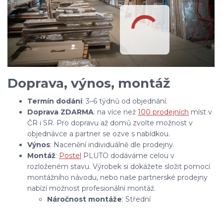
Doprava, výnos, montáž
Termín dodání
: 3–6 týdnů od objednání.
Doprava ZDARMA
: na více než
100 prodejních
míst v
ČR i SR. Pro dopravu až domů zvolte možnost v
objednávce a partner se ozve s nabídkou.
Výnos
: Nacenění individuálně dle prodejny.
Montáž
:
Postel
PLUTO dodáváme celou v
rozloženém stavu. Výrobek si dokážete složit pomocí
montážního návodu, nebo naše partnerské prodejny
nabízí možnost profesionální montáž.
Náročnost montáže
: Střední