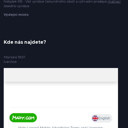
Nábytek RB - Váš výrobce čalouněného zboží a výhradní prodejce
matrací
českého výrobce.
Výdejní místo
Kde nás najdete?
Mlýnská 190/1
Ivančice