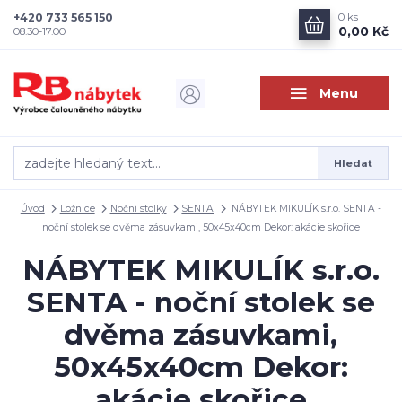
+420 733 565 150
0
ks
0,00 Kč
08.30-17.00
Menu
Hledat
Úvod
Ložnice
Noční stolky
SENTA
NÁBYTEK MIKULÍK s.r.o. SENTA -
noční stolek se dvěma zásuvkami, 50x45x40cm Dekor: akácie skořice
NÁBYTEK MIKULÍK s.r.o.
SENTA - noční stolek se
dvěma zásuvkami,
50x45x40cm Dekor:
akácie skořice