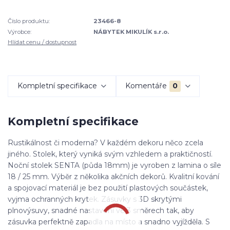
Číslo produktu:
23466-8
Výrobce:
NÁBYTEK MIKULÍK s.r.o.
Hlídat cenu / dostupnost
Kompletní specifikace
Komentáře
0
Kompletní specifikace
Rustikálnost či moderna? V každém dekoru něco zcela
jiného. Stolek, který vyniká svým vzhledem a praktičností.
Noční stolek SENTA (půda 18mm) je vyroben z lamina o síle
18 / 25 mm. Výběr z několika akčních dekorů. Kvalitní kování
a spojovací materiál je bez použití plastových součástek,
vyjma ochranných krytek. Zásuvky s 3D skrytými
plnovýsuvy, snadné nastavení ve 3 směrech tak, aby
zásuvka perfektně zapadla na místo a snadno vyjížděla. S