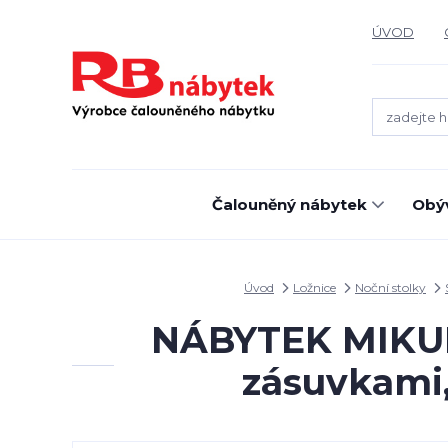
ÚVOD
Čalouněný nábytek
Obýv
Úvod
Ložnice
Noční stolky
NÁBYTEK MIKULÍ
zásuvkami