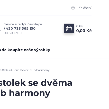
Přihlášení
Nevíte si rady? Zavolejte.
0
ks
+420 733 565 150
0,00 Kč
08.30-17.00
Kde koupíte naše výrobky
i, 50x45x40cm Dekor: dub harmony
stolek se dvěma
ub harmony