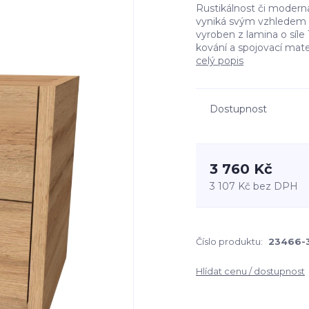
Rustikálnost či modern
vyniká svým vzhledem a
vyroben z lamina o síle 
kování a spojovací mater
celý popis
Dostupnost
3 760 Kč
3 107 Kč
bez DPH
Číslo produktu:
23466-
Hlídat cenu / dostupnost