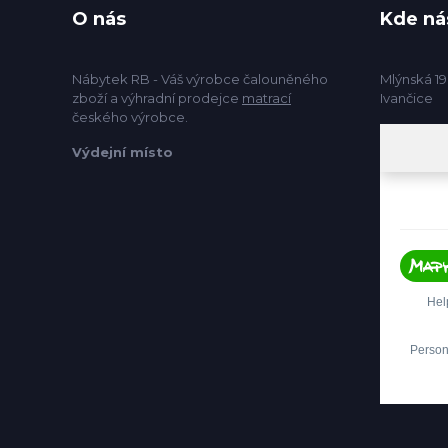
O nás
Kde ná
Nábytek RB - Váš výrobce čalouněného
Mlýnská 19
zboží a výhradní prodejce
matrací
Ivančice
českého výrobce.
Výdejní místo