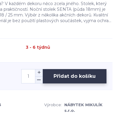
a? V každém dekoru něco zcela jiného. Stolek, který
 praktičností. Noční stolek SENTA (půda 18mm) je
18 / 25 mm. Výběr z několika akčních dekorů. Kvalitní
iál je bez použití plastových součástek, vyjma ochra...
3 - 6 týdnů
Přidat do košíku
3
Výrobce:
NÁBYTEK MIKULÍK
s.r.o.