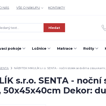
O NÁS
VŠE O NÁKUPU
KONTAKTY
Hledat
ací pokoje
Ložnice
Matrace
Rošty
SENTA
NÁBYTEK MIKULÍK s.r.o. SENTA - noční stolek se dvěma zásuvkam
K s.r.o. SENTA - noční 
, 50x45x40cm Dekor: d