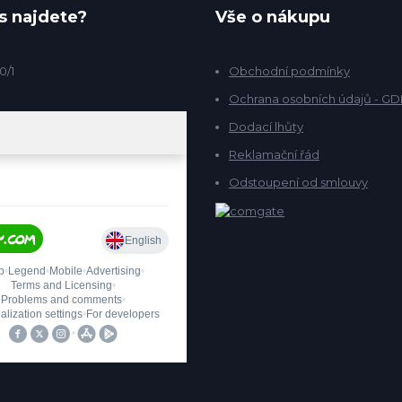
s najdete?
Vše o nákupu
0/1
Obchodní podmínky
Ochrana osobních údajů - G
Dodací lhůty
Reklamační řád
Odstoupení od smlouvy